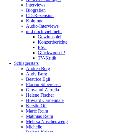
Interviews
Biografien
CD-Rezension
Kolumne
Audio-Interviews
und noch viel mehr
Gewinnspiel
Konzertberichte
ESC
Glückwunsch!
TV-Kritik
Schlagerstars
Andrea Berg
Andy Borg
Beatrice Egli
Florian Silbereisen
Giovanni Zarrella
Helene Fischer
Howard Carpendale
Kerstin Ott
Marie Reim
Matthias Reim
Melissa Naschenweng
Michelle