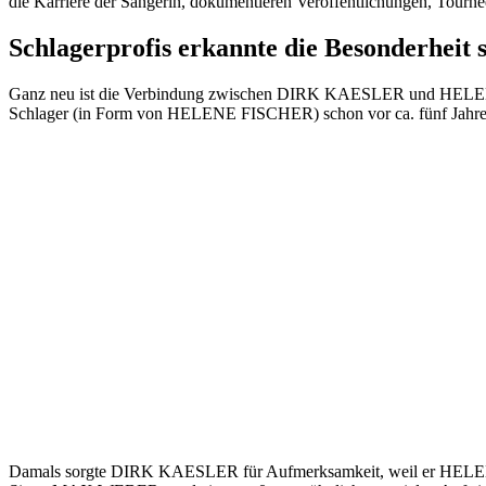
die Karriere der Sängerin, dokumentieren Veröffentlichungen, Tourne
Schlagerprofis erkannte die Besonderheit 
Ganz neu ist die Verbindung zwischen DIRK KAESLER und HELENE F
Schlager (in Form von HELENE FISCHER) schon vor ca. fünf Jahre
Damals sorgte DIRK KAESLER für Aufmerksamkeit, weil er HELENE nic