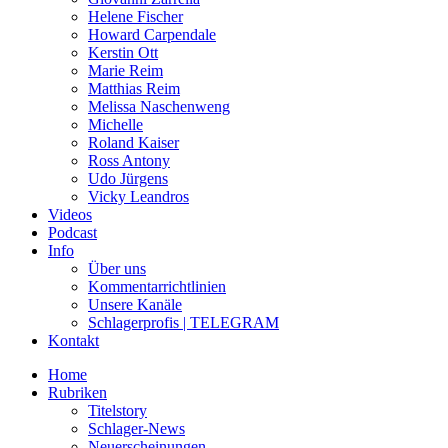
Helene Fischer
Howard Carpendale
Kerstin Ott
Marie Reim
Matthias Reim
Melissa Naschenweng
Michelle
Roland Kaiser
Ross Antony
Udo Jürgens
Vicky Leandros
Videos
Podcast
Info
Über uns
Kommentarrichtlinien
Unsere Kanäle
Schlagerprofis | TELEGRAM
Kontakt
Home
Rubriken
Titelstory
Schlager-News
Neuerscheinungen