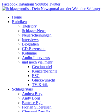
Zum
Facebook
Instagram
Youtube
Twitter
Inhalt
springen
Home
Rubriken
Titelstory
Schlager-News
Neuerscheinungen
Interviews
Biografien
CD-Rezension
Kolumne
Audio-Interviews
und noch viel mehr
Gewinnspiel
Konzertberichte
ESC
Glückwunsch!
TV-Kritik
Schlagerstars
Andrea Berg
Andy Borg
Beatrice Egli
Florian Silbereisen
Giovanni Zarrella