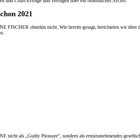
en und Chart-Erfolge und verfügen über ein ordentliches Archiv.
schon 2021
ISCHER ohnehin nicht. Wie bereits gesagt, berichteten wir über 
n.
ht als „Guilty Pleasure“, sondern als ernstzunehmendes gesellschaf