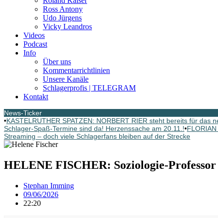
Roland Kaiser
Ross Antony
Udo Jürgens
Vicky Leandros
Videos
Podcast
Info
Über uns
Kommentarrichtlinien
Unsere Kanäle
Schlagerprofis | TELEGRAM
Kontakt
News-Ticker
•
KASTELRUTHER SPATZEN: NORBERT RIER steht bereits für das ne
Schlager-Spaß-Termine sind da! Herzenssache am 20.11.!
•
FLORIAN 
Streaming – doch viele Schlagerfans bleiben auf der Strecke
HELENE FISCHER: Soziologie-Professor D
Stephan Imming
09/06/2026
22:20