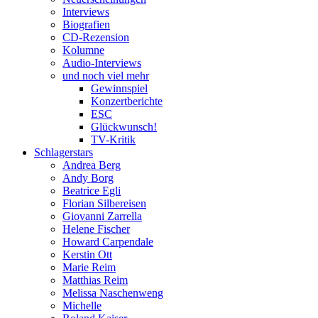
Interviews
Biografien
CD-Rezension
Kolumne
Audio-Interviews
und noch viel mehr
Gewinnspiel
Konzertberichte
ESC
Glückwunsch!
TV-Kritik
Schlagerstars
Andrea Berg
Andy Borg
Beatrice Egli
Florian Silbereisen
Giovanni Zarrella
Helene Fischer
Howard Carpendale
Kerstin Ott
Marie Reim
Matthias Reim
Melissa Naschenweng
Michelle