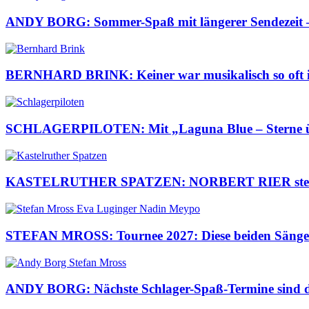
ANDY BORG: Sommer-Spaß mit längerer Sendezeit – d
BERNHARD BRINK: Keiner war musikalisch so oft im 
SCHLAGERPILOTEN: Mit „Laguna Blue – Sterne über
KASTELRUTHER SPATZEN: NORBERT RIER steht ber
STEFAN MROSS: Tournee 2027: Diese beiden Sängeri
ANDY BORG: Nächste Schlager-Spaß-Termine sind da