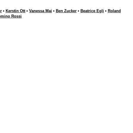
r
•
Kerstin Ott
•
Vanessa Mai
•
Ben Zucker
•
Beatrice Egli
•
Roland
emino Rossi