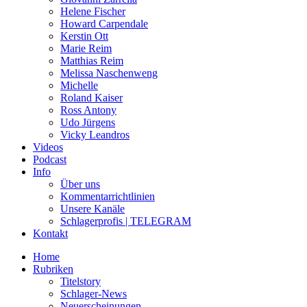
Helene Fischer
Howard Carpendale
Kerstin Ott
Marie Reim
Matthias Reim
Melissa Naschenweng
Michelle
Roland Kaiser
Ross Antony
Udo Jürgens
Vicky Leandros
Videos
Podcast
Info
Über uns
Kommentarrichtlinien
Unsere Kanäle
Schlagerprofis | TELEGRAM
Kontakt
Home
Rubriken
Titelstory
Schlager-News
Neuerscheinungen