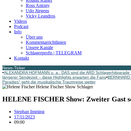
Roland Kaiser
Ross Antony
Udo Jürgens
Vicky Leandros
Videos
Podcast
Info
Über uns
Kommentarrichtlinien
Unsere Kanäle
Schlagerprofis | TELEGRAM
Kontakt
News-Ticker
•
ALEXANDRA HOFMANN u. a.: DAS sind die ARD Schlagerhitparade 
längerer Sendezeit – diese Highlights erwarten die Fans
•
BERNHARD BR
Paradies“ geht die musikalische Traumreise weiter
HELENE FISCHER Show: Zweiter Gast sch
Stephan Imming
17/11/2023
09:00