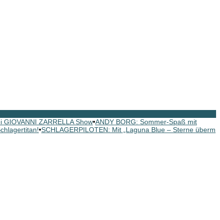
ei GIOVANNI ZARRELLA Show
•
ANDY BORG: Sommer-Spaß mit
hlagertitan!
•
SCHLAGERPILOTEN: Mit „Laguna Blue – Sterne überm