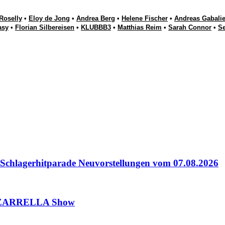
Roselly
•
Eloy de Jong
•
Andrea Berg
•
Helene Fischer
•
Andreas Gabalie
asy
•
Florian Silbereisen
•
KLUBBB3
•
Matthias Reim
•
Sarah Connor
•
S
lagerhitparade Neuvorstellungen vom 07.08.2026
 ZARRELLA Show