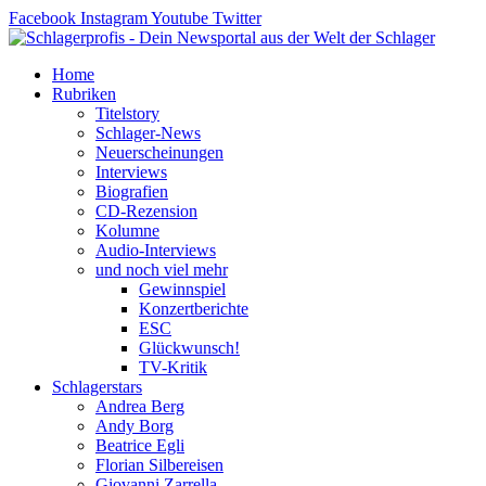
Zum
Facebook
Instagram
Youtube
Twitter
Inhalt
springen
Home
Rubriken
Titelstory
Schlager-News
Neuerscheinungen
Interviews
Biografien
CD-Rezension
Kolumne
Audio-Interviews
und noch viel mehr
Gewinnspiel
Konzertberichte
ESC
Glückwunsch!
TV-Kritik
Schlagerstars
Andrea Berg
Andy Borg
Beatrice Egli
Florian Silbereisen
Giovanni Zarrella