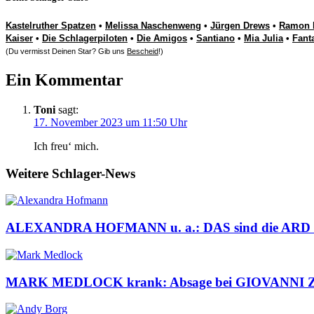
Kastelruther Spatzen
•
Melissa Naschenweng
•
Jürgen Drews
•
Ramon 
Kaiser
•
Die Schlagerpiloten
•
Die Amigos
•
Santiano
•
Mia Julia
•
Fant
(Du vermisst Deinen Star? Gib uns
Bescheid
!)
Ein Kommentar
Toni
sagt:
17. November 2023 um 11:50 Uhr
Ich freu‘ mich.
Weitere Schlager-News
ALEXANDRA HOFMANN u. a.: DAS sind die ARD Sch
MARK MEDLOCK krank: Absage bei GIOVANNI