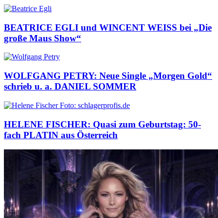
BEATRICE EGLI und WINCENT WEISS bei „Die
große Maus Show“
WOLFGANG PETRY: Neue Single „Morgen Gold“
schrieb u. a. DANIEL SOMMER
HELENE FISCHER: Quasi zum Geburtstag: 50-
fach PLATIN aus Österreich