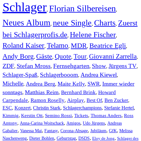
Schlager
Florian Silbereisen
,
,
Neues Album
neue Single
Charts
Zuerst
,
,
,
bei Schlagerprofis.de
Helene Fischer
,
,
Roland Kaiser
Telamo
MDR
Beatrice Egli
,
,
,
,
Andy Borg
Gäste
Quote
Tour
Giovanni Zarrella
,
,
,
,
,
ZDF
Stefan Mross
Fernsehgarten
Show
Jürgens TV
,
,
,
,
,
Schlager-Spaß
Schlagerbooom
Andrea Kiewel
,
,
,
Michelle
Andrea Berg
Maite Kelly
SWR
Immer wieder
,
,
,
,
sonntags
Matthias Reim
Bernhard Brink
Howard
,
,
,
Carpendale
Ramon Roselly
Airplay
Best Of
Ben Zucker
,
,
,
,
,
ESC
,
Konzert
,
Christin Stark
,
Schlagerchampions
,
Stefanie Hertel
,
Kimmig
,
Kerstin Ott
,
,
,
,
Semino Rossi
Tickets
Thomas Anders
Ross
,
,
,
,
Antony
Anna-Carina Woitschack
Amigos
Udo Jürgens
Andreas
,
,
,
,
,
,
Gabalier
Vanessa Mai
Fantasy
Corona-Absage
Jubiläum
GfK
Melissa
,
,
,
,
,
Naschenweng
Dieter Bohlen
Geburtstag
DSDS
Eloy de Jong
Schlager des