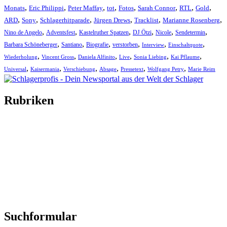
,
,
,
,
,
,
,
,
Monats
Eric Philippi
Peter Maffay
tot
Fotos
Sarah Connor
RTL
Gold
,
,
,
,
,
,
ARD
Sony
Schlagerhitparade
Jürgen Drews
Tracklist
Marianne Rosenberg
,
,
,
,
,
,
Nino de Angelo
Adventsfest
Kastelruther Spatzen
DJ Ötzi
Nicole
Sendetermin
,
,
,
,
,
,
Barbara Schöneberger
Santiano
Biografie
verstorben
Interview
Einschaltquote
,
,
,
,
,
,
Wiederholung
Vincent Gross
Daniela Alfinito
Live
Sonia Liebing
Kai Pflaume
,
,
,
,
,
,
Universal
Kaisermania
Verschiebung
Absage
Pressetext
Wolfgang Petry
Marie Reim
Rubriken
Titelstory
SchlagerNews
Neuerscheinungen
Interviews
Biographien
CD-Rezension
Kolumne
Audio-Interviews
und mehr…
Suchformular