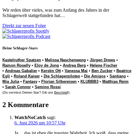
Wir reden über vieles, was zum Anfang des Jahres in der
Schlagerwelt stattgefunden hat…
Direkt zur neuen Folge
Deine Schlager-Stars
Kastelruther Spatzen
•
Melissa Naschenweng
•
Jürgen Drews
•
Ramon Roselly
•
Eloy de Jong
•
Andrea Berg
•
Helene Fischer
•
Andreas Gabalier
•
Kerstin Ott
•
Vanessa Mai
•
Ben Zucker
•
Beatrice
Egli
•
Roland Kaiser
•
Die Schlagerpiloten
•
Die Amigos
•
Santiano
•
Mia Julia
•
Fantasy
•
Florian Silbereisen
•
KLUBBB3
•
Matthias Reim
•
Sarah Connor
•
Semino Rossi
(Du vermisst Deinen Star? Gib uns
Bescheid
!)
2 Kommentare
WatchNoCatch
sagt:
6. Juni 2026 um 10:57 Uhr
Ja… das ist eben die traurige Wahrheit. Ich weiß, dass meine