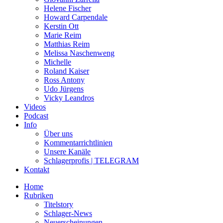
Helene Fischer
Howard Carpendale
Kerstin Ott
Marie Reim
Matthias Reim
Melissa Naschenweng
Michelle
Roland Kaiser
Ross Antony
Udo Jürgens
Vicky Leandros
Videos
Podcast
Info
Über uns
Kommentarrichtlinien
Unsere Kanäle
Schlagerprofis | TELEGRAM
Kontakt
Home
Rubriken
Titelstory
Schlager-News
Neuerscheinungen