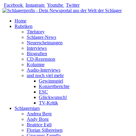
Zum
Facebook
Instagram
Youtube
Twitter
Inhalt
springen
Home
Rubriken
Titelstory
Schlager-News
Neuerscheinungen
Interviews
Biografien
CD-Rezension
Kolumne
Audio-Interviews
und noch viel mehr
Gewinnspiel
Konzertberichte
ESC
Glückwunsch!
TV-Kritik
Schlagerstars
Andrea Berg
Andy Borg
Beatrice Egli
Florian Silbereisen
Giovanni Zarrella