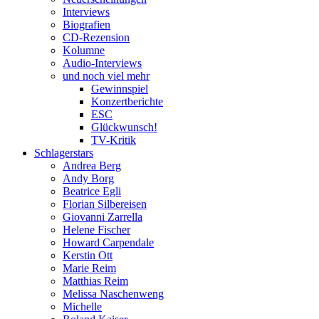
Interviews
Biografien
CD-Rezension
Kolumne
Audio-Interviews
und noch viel mehr
Gewinnspiel
Konzertberichte
ESC
Glückwunsch!
TV-Kritik
Schlagerstars
Andrea Berg
Andy Borg
Beatrice Egli
Florian Silbereisen
Giovanni Zarrella
Helene Fischer
Howard Carpendale
Kerstin Ott
Marie Reim
Matthias Reim
Melissa Naschenweng
Michelle