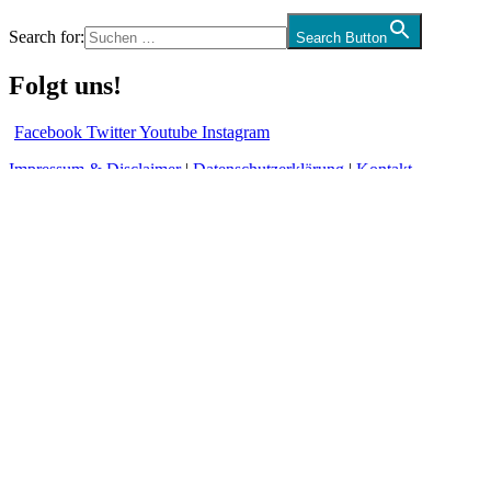
Search for:
Search Button
Folgt uns!
Facebook
Twitter
Youtube
Instagram
Impressum & Disclaimer
|
Datenschutzerklärung
|
Kontakt
*= Affiliate Link
Es gibt neue Nachrichten auf der
Startseite