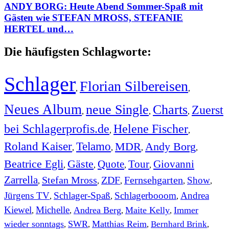
ANDY BORG: Heute Abend Sommer-Spaß mit
Gästen wie STEFAN MROSS, STEFANIE
HERTEL und…
Die häufigsten Schlagworte:
Schlager
Florian Silbereisen
,
,
Neues Album
neue Single
Charts
Zuerst
,
,
,
bei Schlagerprofis.de
Helene Fischer
,
,
Roland Kaiser
Telamo
MDR
Andy Borg
,
,
,
,
Beatrice Egli
Gäste
Quote
Tour
Giovanni
,
,
,
,
Zarrella
Stefan Mross
ZDF
Fernsehgarten
Show
,
,
,
,
,
Jürgens TV
Schlager-Spaß
Schlagerbooom
Andrea
,
,
,
Kiewel
Michelle
Andrea Berg
Maite Kelly
Immer
,
,
,
,
wieder sonntags
SWR
Matthias Reim
Bernhard Brink
,
,
,
,