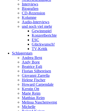
Interviews
Biografien
CD-Rezension
Kolumne
Audio-Interviews
und noch viel mehr
Gewinnspiel
Konzertberichte
ESC
Glückwunsch!
TV-Kritik
Schlagerstars
Andrea Berg
Andy Borg
Beatrice Egli
Florian Silbereisen
Giovanni Zarrella
Helene Fischer
Howard Carpendale
Kerstin Ott
Marie Reim
Matthias Reim
Melissa Naschenweng
Michelle