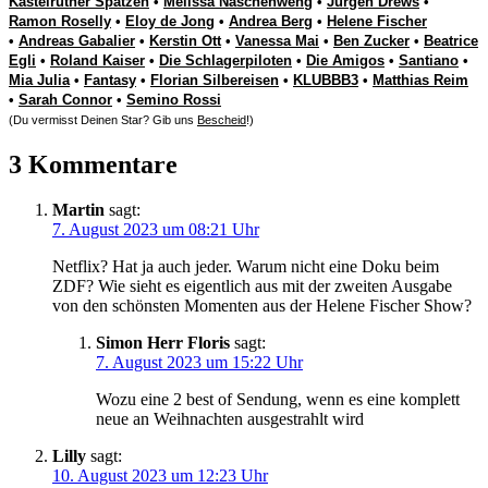
Kastelruther Spatzen
•
Melissa Naschenweng
•
Jürgen Drews
•
Ramon Roselly
•
Eloy de Jong
•
Andrea Berg
•
Helene Fischer
•
Andreas Gabalier
•
Kerstin Ott
•
Vanessa Mai
•
Ben Zucker
•
Beatrice
Egli
•
Roland Kaiser
•
Die Schlagerpiloten
•
Die Amigos
•
Santiano
•
Mia Julia
•
Fantasy
•
Florian Silbereisen
•
KLUBBB3
•
Matthias Reim
•
Sarah Connor
•
Semino Rossi
(Du vermisst Deinen Star? Gib uns
Bescheid
!)
3 Kommentare
Martin
sagt:
7. August 2023 um 08:21 Uhr
Netflix? Hat ja auch jeder. Warum nicht eine Doku beim
ZDF? Wie sieht es eigentlich aus mit der zweiten Ausgabe
von den schönsten Momenten aus der Helene Fischer Show?
Simon Herr Floris
sagt:
7. August 2023 um 15:22 Uhr
Wozu eine 2 best of Sendung, wenn es eine komplett
neue an Weihnachten ausgestrahlt wird
Lilly
sagt:
10. August 2023 um 12:23 Uhr