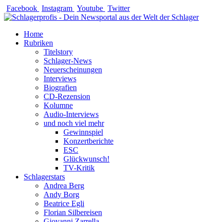
Zum
Facebook
Instagram
Youtube
Twitter
Inhalt
springen
Home
Rubriken
Titelstory
Schlager-News
Neuerscheinungen
Interviews
Biografien
CD-Rezension
Kolumne
Audio-Interviews
und noch viel mehr
Gewinnspiel
Konzertberichte
ESC
Glückwunsch!
TV-Kritik
Schlagerstars
Andrea Berg
Andy Borg
Beatrice Egli
Florian Silbereisen
Giovanni Zarrella