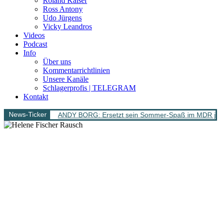
Roland Kaiser
Ross Antony
Udo Jürgens
Vicky Leandros
Videos
Podcast
Info
Über uns
Kommentarrichtlinien
Unsere Kanäle
Schlagerprofis | TELEGRAM
Kontakt
News-Ticker
ANDY BORG: Ersetzt sein Sommer-Spaß im MDR jet