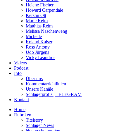
Helene Fischer
Howard Carpendale
Kerstin Ott
Marie Reim
Matthias Reim
Melissa Naschenweng
Michelle
Roland Kaiser
Ross Antony
Udo Jürgens
Vicky Leandros
Videos
Podcast
Info
Über uns
Kommentarrichtlinien
Unsere Kanäle
Schlagerprofis | TELEGRAM
Kontakt
Home
Rubriken
Titelstory
Schlager-News
Neuerscheinungen