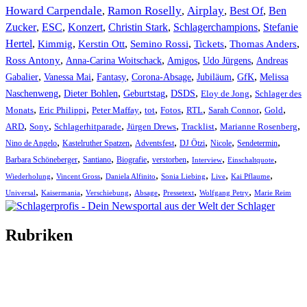
Howard Carpendale
Ramon Roselly
Airplay
Best Of
Ben
,
,
,
,
Zucker
,
ESC
,
Konzert
,
Christin Stark
,
Schlagerchampions
,
Stefanie
Hertel
,
Kimmig
,
Kerstin Ott
,
,
,
,
Semino Rossi
Tickets
Thomas Anders
,
,
,
,
Ross Antony
Anna-Carina Woitschack
Amigos
Udo Jürgens
Andreas
,
,
,
,
,
,
Gabalier
Vanessa Mai
Fantasy
Corona-Absage
Jubiläum
GfK
Melissa
,
,
,
,
,
Naschenweng
Dieter Bohlen
Geburtstag
DSDS
Eloy de Jong
Schlager des
,
,
,
,
,
,
,
,
Monats
Eric Philippi
Peter Maffay
tot
Fotos
RTL
Sarah Connor
Gold
,
,
,
,
,
,
ARD
Sony
Schlagerhitparade
Jürgen Drews
Tracklist
Marianne Rosenberg
,
,
,
,
,
,
Nino de Angelo
Kastelruther Spatzen
Adventsfest
DJ Ötzi
Nicole
Sendetermin
,
,
,
,
,
,
Barbara Schöneberger
Santiano
Biografie
verstorben
Interview
Einschaltquote
,
,
,
,
,
,
Wiederholung
Vincent Gross
Daniela Alfinito
Sonia Liebing
Live
Kai Pflaume
,
,
,
,
,
,
Universal
Kaisermania
Verschiebung
Absage
Pressetext
Wolfgang Petry
Marie Reim
Rubriken
Titelstory
SchlagerNews
Neuerscheinungen
Interviews