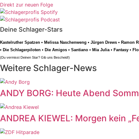
Direkt zur neuen Folge
Deine Schlager-Stars
Kastelruther Spatzen
•
Melissa Naschenweng
•
Jürgen Drews
•
Ramon Ro
•
Die Schlagerpiloten
•
Die Amigos
•
Santiano
•
Mia Julia
•
Fantasy
•
Flo
(Du vermisst Deinen Star? Gib uns
Bescheid
!)
Weitere Schlager-News
ANDY BORG: Heute Abend Somme
ANDREA KIEWEL: Morgen kein „Fe