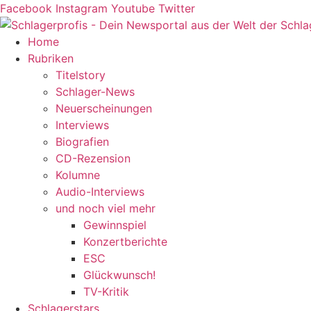
Zum
Facebook
Instagram
Youtube
Twitter
Inhalt
springen
Home
Rubriken
Titelstory
Schlager-News
Neuerscheinungen
Interviews
Biografien
CD-Rezension
Kolumne
Audio-Interviews
und noch viel mehr
Gewinnspiel
Konzertberichte
ESC
Glückwunsch!
TV-Kritik
Schlagerstars