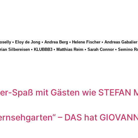
selly
•
Eloy de Jong
•
Andrea Berg
•
Helene Fischer
•
Andreas Gabalier
rian Silbereisen
•
KLUBBB3
•
Matthias Reim
•
Sarah Connor
•
Semino R
r-Spaß mit Gästen wie STEFAN
rnsehgarten“ – DAS hat GIOVANN