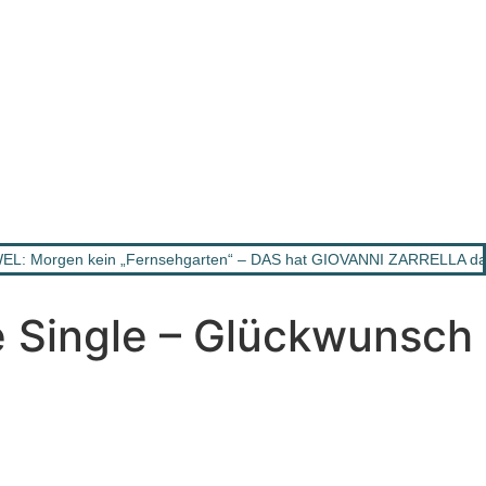
L: Morgen kein „Fernsehgarten“ – DAS hat GIOVANNI ZARRELLA dam
 Single – Glückwunsch