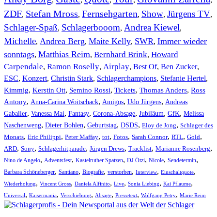
ZDF
Stefan Mross
Fernsehgarten
Show
Jürgens TV
,
,
,
,
,
Schlager-Spaß
Schlagerbooom
Andrea Kiewel
,
,
,
Michelle
Andrea Berg
Maite Kelly
SWR
Immer wieder
,
,
,
,
sonntags
Matthias Reim
Bernhard Brink
Howard
,
,
,
Carpendale
Ramon Roselly
Airplay
Best Of
Ben Zucker
,
,
,
,
,
ESC
,
Konzert
,
Christin Stark
,
Schlagerchampions
,
Stefanie Hertel
,
Kimmig
,
Kerstin Ott
,
,
,
,
Semino Rossi
Tickets
Thomas Anders
Ross
,
,
,
,
Antony
Anna-Carina Woitschack
Amigos
Udo Jürgens
Andreas
,
,
,
,
,
,
Gabalier
Vanessa Mai
Fantasy
Corona-Absage
Jubiläum
GfK
Melissa
,
,
,
,
,
Naschenweng
Dieter Bohlen
Geburtstag
DSDS
Eloy de Jong
Schlager des
,
,
,
,
,
,
,
,
Monats
Eric Philippi
Peter Maffay
tot
Fotos
Sarah Connor
RTL
Gold
,
,
,
,
,
,
ARD
Sony
Schlagerhitparade
Jürgen Drews
Tracklist
Marianne Rosenberg
,
,
,
,
,
,
Nino de Angelo
Adventsfest
Kastelruther Spatzen
DJ Ötzi
Nicole
Sendetermin
,
,
,
,
,
,
Barbara Schöneberger
Santiano
Biografie
verstorben
Interview
Einschaltquote
,
,
,
,
,
,
Wiederholung
Vincent Gross
Daniela Alfinito
Live
Sonia Liebing
Kai Pflaume
,
,
,
,
,
,
Universal
Kaisermania
Verschiebung
Absage
Pressetext
Wolfgang Petry
Marie Reim