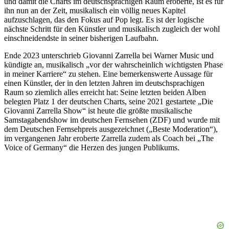
und damit die Charts im deutschsprachigen Raum eroberte, ist es für
ihn nun an der Zeit, musikalisch ein völlig neues Kapitel
aufzuschlagen, das den Fokus auf Pop legt. Es ist der logische
nächste Schritt für den Künstler und musikalisch zugleich der wohl
einschneidendste in seiner bisherigen Laufbahn.
Ende 2023 unterschrieb Giovanni Zarrella bei Warner Music und
kündigte an, musikalisch „vor der wahrscheinlich wichtigsten Phase
in meiner Karriere“ zu stehen. Eine bemerkenswerte Aussage für
einen Künstler, der in den letzten Jahren im deutschsprachigen
Raum so ziemlich alles erreicht hat: Seine letzten beiden Alben
belegten Platz 1 der deutschen Charts, seine 2021 gestartete „Die
Giovanni Zarrella Show“ ist heute die größte musikalische
Samstagabendshow im deutschen Fernsehen (ZDF) und wurde mit
dem Deutschen Fernsehpreis ausgezeichnet („Beste Moderation“),
im vergangenen Jahr eroberte Zarrella zudem als Coach bei „The
Voice of Germany“ die Herzen des jungen Publikums.