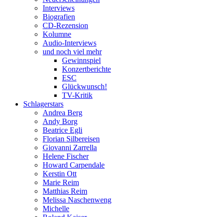
Interviews
Biografien
CD-Rezension
Kolumne
Audio-Interviews
und noch viel mehr
Gewinnspiel
Konzertberichte
ESC
Glückwunsch!
TV-Kritik
Schlagerstars
Andrea Berg
Andy Borg
Beatrice Egli
Florian Silbereisen
Giovanni Zarrella
Helene Fischer
Howard Carpendale
Kerstin Ott
Marie Reim
Matthias Reim
Melissa Naschenweng
Michelle