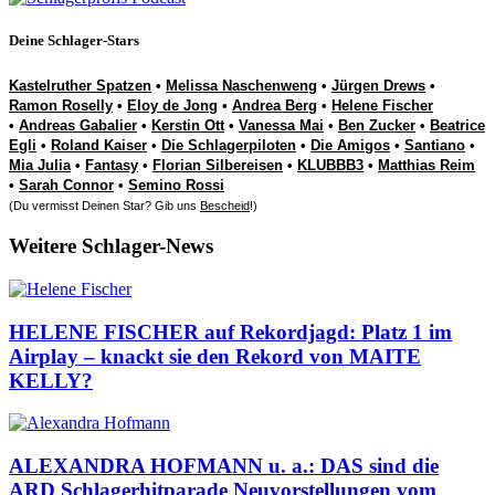
Deine Schlager-Stars
Kastelruther Spatzen
•
Melissa Naschenweng
•
Jürgen Drews
•
Ramon Roselly
•
Eloy de Jong
•
Andrea Berg
•
Helene Fischer
•
Andreas Gabalier
•
Kerstin Ott
•
Vanessa Mai
•
Ben Zucker
•
Beatrice
Egli
•
Roland Kaiser
•
Die Schlagerpiloten
•
Die Amigos
•
Santiano
•
Mia Julia
•
Fantasy
•
Florian Silbereisen
•
KLUBBB3
•
Matthias Reim
•
Sarah Connor
•
Semino Rossi
(Du vermisst Deinen Star? Gib uns
Bescheid
!)
Weitere Schlager-News
HELENE FISCHER auf Rekordjagd: Platz 1 im
Airplay – knackt sie den Rekord von MAITE
KELLY?
ALEXANDRA HOFMANN u. a.: DAS sind die
ARD Schlagerhitparade Neuvorstellungen vom