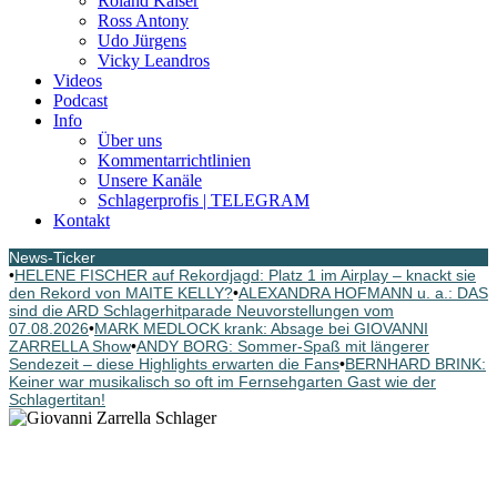
Roland Kaiser
Ross Antony
Udo Jürgens
Vicky Leandros
Videos
Podcast
Info
Über uns
Kommentarrichtlinien
Unsere Kanäle
Schlagerprofis | TELEGRAM
Kontakt
News-Ticker
•
HELENE FISCHER auf Rekordjagd: Platz 1 im Airplay – knackt sie
den Rekord von MAITE KELLY?
•
ALEXANDRA HOFMANN u. a.: DAS
sind die ARD Schlagerhitparade Neuvorstellungen vom
07.08.2026
•
MARK MEDLOCK krank: Absage bei GIOVANNI
ZARRELLA Show
•
ANDY BORG: Sommer-Spaß mit längerer
Sendezeit – diese Highlights erwarten die Fans
•
BERNHARD BRINK:
Keiner war musikalisch so oft im Fernsehgarten Gast wie der
Schlagertitan!