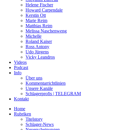
Helene Fischer
Howard Carpendale
Kerstin Ott
Marie Reim
Matthias Reim
Melissa Naschenweng
Michelle
Roland Kaiser
Ross Antony
Udo Jürgens
Vicky Leandros
Videos
Podcast
Info
Über uns
Kommentarrichtlinien
Unsere Kanäle
Schlagerprofis | TELEGRAM
Kontakt
Home
Rubriken
Titelstory
Schlager-News
Neuerscheinungen