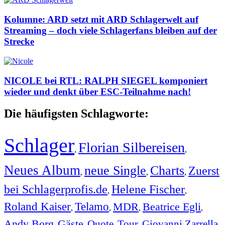
Kolumne: ARD setzt mit ARD Schlagerwelt auf
Streaming – doch viele Schlagerfans bleiben auf der
Strecke
NICOLE bei RTL: RALPH SIEGEL komponiert
wieder und denkt über ESC-Teilnahme nach!
Die häufigsten Schlagworte:
Schlager
Florian Silbereisen
,
,
Neues Album
neue Single
Charts
Zuerst
,
,
,
bei Schlagerprofis.de
Helene Fischer
,
,
Roland Kaiser
Telamo
MDR
Beatrice Egli
,
,
,
,
Andy Borg
Gäste
Quote
Tour
Giovanni Zarrella
,
,
,
,
,