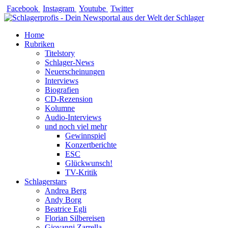
Zum
Facebook
Instagram
Youtube
Twitter
Inhalt
springen
Home
Rubriken
Titelstory
Schlager-News
Neuerscheinungen
Interviews
Biografien
CD-Rezension
Kolumne
Audio-Interviews
und noch viel mehr
Gewinnspiel
Konzertberichte
ESC
Glückwunsch!
TV-Kritik
Schlagerstars
Andrea Berg
Andy Borg
Beatrice Egli
Florian Silbereisen
Giovanni Zarrella