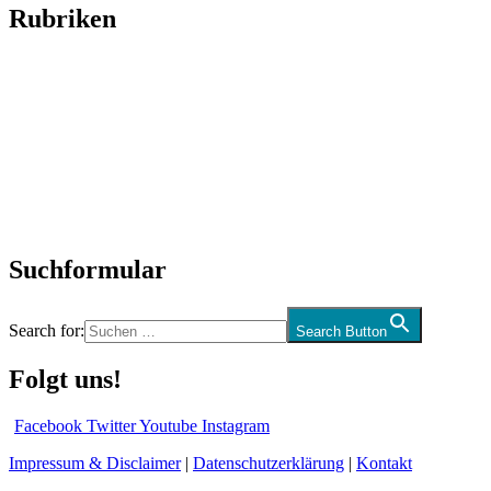
Rubriken
Titelstory
SchlagerNews
Neuerscheinungen
Interviews
Biographien
CD-Rezension
Kolumne
Audio-Interviews
und mehr…
Suchformular
Search for:
Search Button
Folgt uns!
Facebook
Twitter
Youtube
Instagram
Impressum & Disclaimer
|
Datenschutzerklärung
|
Kontakt