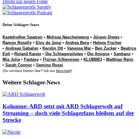
Direkt zur neuen Folge
Deine Schlager-Stars
Kastelruther Spatzen
•
Melissa Naschenweng
•
Jürgen Drews
•
Ramon Roselly
•
Eloy de Jong
•
Andrea Berg
•
Helene Fischer
•
Andreas Gabalier
•
Kerstin Ott
•
Vanessa Mai
•
Ben Zucker
•
Beatrice
Egli
•
Roland Kaiser
•
Die Schlagerpiloten
•
Die Amigos
•
Santiano
•
Mia Julia
•
Fantasy
•
Florian Silbereisen
•
KLUBBB3
•
Matthias Reim
•
Sarah Connor
•
Semino Rossi
(Du vermisst Deinen Star? Gib uns
Bescheid
!)
Weitere Schlager-News
Kolumne: ARD setzt mit ARD Schlagerwelt auf
Streaming – doch viele Schlagerfans bleiben auf der
Strecke