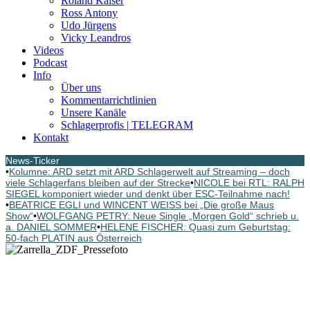
Roland Kaiser
Ross Antony
Udo Jürgens
Vicky Leandros
Videos
Podcast
Info
Über uns
Kommentarrichtlinien
Unsere Kanäle
Schlagerprofis | TELEGRAM
Kontakt
News-Ticker
•
Kolumne: ARD setzt mit ARD Schlagerwelt auf Streaming – doch
viele Schlagerfans bleiben auf der Strecke
•
NICOLE bei RTL: RALPH
SIEGEL komponiert wieder und denkt über ESC-Teilnahme nach!
•
BEATRICE EGLI und WINCENT WEISS bei „Die große Maus
Show“
•
WOLFGANG PETRY: Neue Single „Morgen Gold“ schrieb u.
a. DANIEL SOMMER
•
HELENE FISCHER: Quasi zum Geburtstag:
50-fach PLATIN aus Österreich