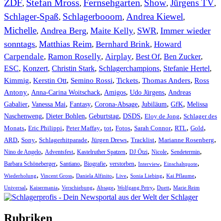
ZDF
Stefan Mross
Fernsehgarten
Show
Jürgens TV
,
,
,
,
,
Schlager-Spaß
Schlagerbooom
Andrea Kiewel
,
,
,
Michelle
Andrea Berg
Maite Kelly
SWR
Immer wieder
,
,
,
,
sonntags
Matthias Reim
Bernhard Brink
Howard
,
,
,
Carpendale
Ramon Roselly
Airplay
Best Of
Ben Zucker
,
,
,
,
,
ESC
,
Konzert
,
Christin Stark
,
Schlagerchampions
,
Stefanie Hertel
,
Kimmig
,
Kerstin Ott
,
,
,
,
Semino Rossi
Tickets
Thomas Anders
Ross
,
,
,
,
Antony
Anna-Carina Woitschack
Amigos
Udo Jürgens
Andreas
,
,
,
,
,
,
Gabalier
Vanessa Mai
Fantasy
Corona-Absage
Jubiläum
GfK
Melissa
,
,
,
,
,
Naschenweng
Dieter Bohlen
Geburtstag
DSDS
Eloy de Jong
Schlager des
,
,
,
,
,
,
,
,
Monats
Eric Philippi
Peter Maffay
tot
Fotos
Sarah Connor
RTL
Gold
,
,
,
,
,
,
ARD
Sony
Schlagerhitparade
Jürgen Drews
Tracklist
Marianne Rosenberg
,
,
,
,
,
,
Nino de Angelo
Adventsfest
Kastelruther Spatzen
DJ Ötzi
Nicole
Sendetermin
,
,
,
,
,
,
Barbara Schöneberger
Santiano
Biografie
verstorben
Interview
Einschaltquote
,
,
,
,
,
,
Wiederholung
Vincent Gross
Daniela Alfinito
Live
Sonia Liebing
Kai Pflaume
,
,
,
,
,
,
Universal
Kaisermania
Verschiebung
Absage
Wolfgang Petry
Duett
Marie Reim
Rubriken