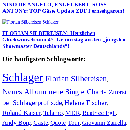
NINO DE ANGELO, ENGELBERT, ROSS
ANTONY: TOP Gäste Update ZDF Fernsehgarten!
FLORIAN SILBEREISEN: Herzlichen
Glückwunsch zum 45. Geburtstag an den „jüngsten
Showmaster Deutschlands“!
Die häufigsten Schlagworte:
Schlager
Florian Silbereisen
,
,
Neues Album
neue Single
Charts
Zuerst
,
,
,
bei Schlagerprofis.de
Helene Fischer
,
,
Roland Kaiser
Telamo
MDR
Beatrice Egli
,
,
,
,
Andy Borg
Gäste
Quote
Tour
Giovanni Zarrella
,
,
,
,
,