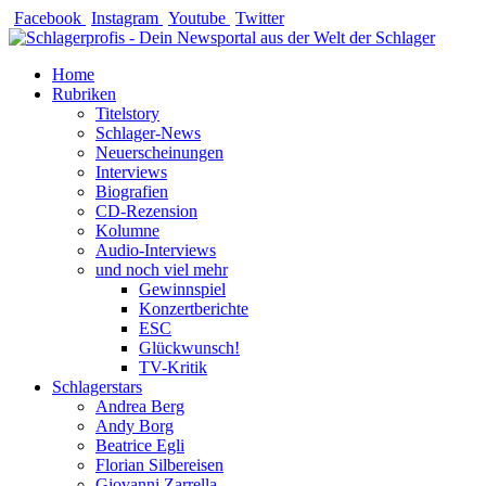
Zum
Facebook
Instagram
Youtube
Twitter
Inhalt
springen
Home
Rubriken
Titelstory
Schlager-News
Neuerscheinungen
Interviews
Biografien
CD-Rezension
Kolumne
Audio-Interviews
und noch viel mehr
Gewinnspiel
Konzertberichte
ESC
Glückwunsch!
TV-Kritik
Schlagerstars
Andrea Berg
Andy Borg
Beatrice Egli
Florian Silbereisen
Giovanni Zarrella