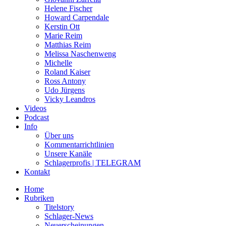
Helene Fischer
Howard Carpendale
Kerstin Ott
Marie Reim
Matthias Reim
Melissa Naschenweng
Michelle
Roland Kaiser
Ross Antony
Udo Jürgens
Vicky Leandros
Videos
Podcast
Info
Über uns
Kommentarrichtlinien
Unsere Kanäle
Schlagerprofis | TELEGRAM
Kontakt
Home
Rubriken
Titelstory
Schlager-News
Neuerscheinungen