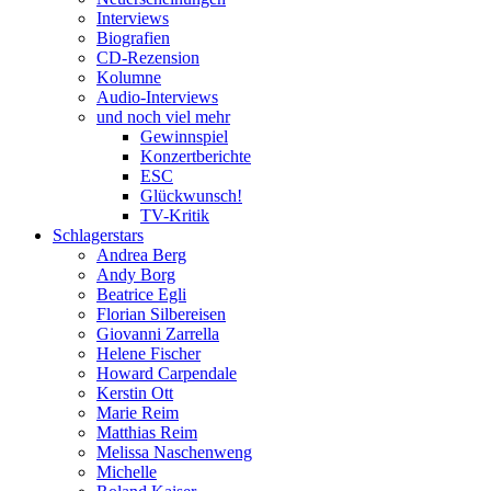
Interviews
Biografien
CD-Rezension
Kolumne
Audio-Interviews
und noch viel mehr
Gewinnspiel
Konzertberichte
ESC
Glückwunsch!
TV-Kritik
Schlagerstars
Andrea Berg
Andy Borg
Beatrice Egli
Florian Silbereisen
Giovanni Zarrella
Helene Fischer
Howard Carpendale
Kerstin Ott
Marie Reim
Matthias Reim
Melissa Naschenweng
Michelle