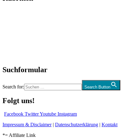
Titelstory
SchlagerNews
Neuerscheinungen
Interviews
Biographien
CD-Rezension
Kolumne
Audio-Interviews
und mehr…
Suchformular
Search for:
Search Button
Folgt uns!
Facebook
Twitter
Youtube
Instagram
Impressum & Disclaimer
|
Datenschutzerklärung
|
Kontakt
*= Affiliate Link