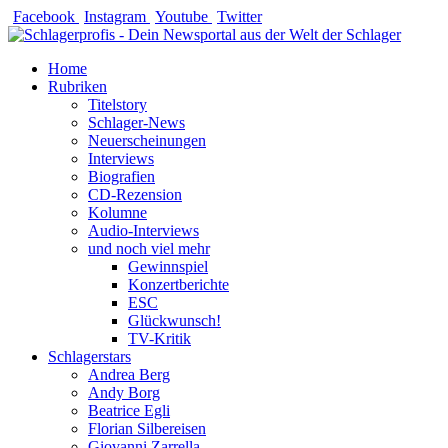
Zum
Facebook
Instagram
Youtube
Twitter
Inhalt
springen
Home
Rubriken
Titelstory
Schlager-News
Neuerscheinungen
Interviews
Biografien
CD-Rezension
Kolumne
Audio-Interviews
und noch viel mehr
Gewinnspiel
Konzertberichte
ESC
Glückwunsch!
TV-Kritik
Schlagerstars
Andrea Berg
Andy Borg
Beatrice Egli
Florian Silbereisen
Giovanni Zarrella