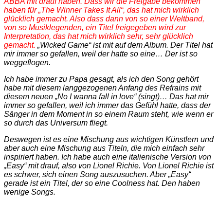
ABBA mit drauf haben. Dass wir die Freigabe bekommen
haben für „The Winner Takes It All“, das hat mich wirklich
glücklich gemacht. Also dass dann von so einer Weltband,
von so Musiklegenden, ein Titel freigegeben wird zur
Interpretation, das hat mich wirklich sehr, sehr glücklich
gemacht.
„Wicked Game“ ist mit auf dem Album. Der Titel hat
mir immer so gefallen, weil der hatte so eine… Der ist so
weggeflogen.
Ich habe immer zu Papa gesagt, als ich den Song gehört
habe mit diesem langgezogenen Anfang des Refrains mit
diesem neuen „No I wanna fall in love“ (singt)… Das hat mir
immer so gefallen, weil ich immer das Gefühl hatte, dass der
Sänger in dem Moment in so einem Raum steht, wie wenn er
so durch das Universum fliegt.
Deswegen ist es eine Mischung aus wichtigen Künstlern und
aber auch eine Mischung aus Titeln, die mich einfach sehr
inspiriert haben. Ich habe auch eine italienische Version von
„Easy“ mit drauf, also von Lionel Richie. Von Lionel Richie ist
es schwer, sich einen Song auszusuchen. Aber „Easy“
gerade ist ein Titel, der so eine Coolness hat. Den haben
wenige Songs.