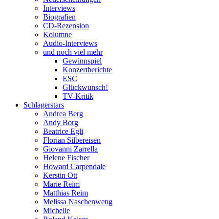
Interviews
Biografien
CD-Rezension
Kolumne
Audio-Interviews
und noch viel mehr
Gewinnspiel
Konzertberichte
ESC
Glückwunsch!
TV-Kritik
Schlagerstars
Andrea Berg
Andy Borg
Beatrice Egli
Florian Silbereisen
Giovanni Zarrella
Helene Fischer
Howard Carpendale
Kerstin Ott
Marie Reim
Matthias Reim
Melissa Naschenweng
Michelle