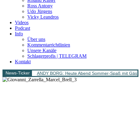
Roland Kaiser
Ross Antony
Udo Jürgens
Vicky Leandros
Videos
Podcast
Info
Über uns
Kommentarrichtlinien
Unsere Kanäle
Schlagerprofis | TELEGRAM
Kontakt
News-Ticker
ANDY BORG: Heute Abend Sommer-Spaß mit Gäs