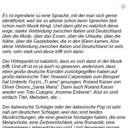
Es ist irgendwie so eine Sprache, mit der man sich gerne
identifiziert, weil sie so alleine schon beim Sprechen fast
schon nach Musik klingt. Und dann gibt es natürlich diese
enge, starke Verbindung zwischen Italien und Deutschland
über die Mode, über das Essen, über die Urlaube, über die
Nähe, über die Gastarbeiter, die in den 60ern kamen. Also
diese Verbindung zwischen Italien und Deutschland ist sehr,
sehr, sehr stark und diese trifft sich dann.
Der Höhepunkt ist natürlich, dass es sich dann in der Musik
trifft. Und oft ist es ja auch so gewesen, andersrum, dass
eben große deutsche Künstler zurückgegriffen haben auf
große italienische Titel. Howard Carpendale zum Beispiel
hat Umberto Tozzis „Ti amo“ gesungen. Roland Kaiser von
Oliver Onions „Santa Maria“. Dann auch Roland Kaiser
wieder von Toto Cutugno „Insieme Extreme“. Also es sind
einfach Titel, Melodien, die…
Der italienische Schlager oder der italienische Pop ist sehr
nah am deutschen Schlager, weil das sind beides
Musikrichtungen, die eine gewisse Nostalgie haben, die eine
Melancholie, eine Zerbrechlichkeit, eine Romantik, eine
übertriebene Liebeserklärung sind. Und deswegen lassen