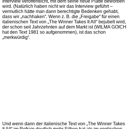
Interview veröffentlicht, mit dem seine neue Platte beworben
wird. (Natürlich haben nicht wir das Interview geführt –
vermutlich hätte man dann berechtigte Bedenken gehabt,
dass wir „nachhaken“. Wenn z. B. die „Freigabe“ für einen
italienischen Text von „The Winner Takes It All“ bejubelt wird,
der schon seit Jahrzehnten auf dem Markt ist (WILMA GOICH
hat den Text 1981 so aufgenommen), ist das schon
„merkwürdig“.
Und wenn dann der italienische Text von „The Winner Takes
It All“ im Refrain deutlich mehr Silben hat als im englischen