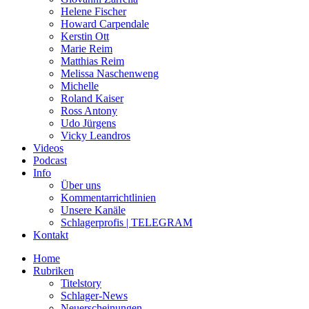
Helene Fischer
Howard Carpendale
Kerstin Ott
Marie Reim
Matthias Reim
Melissa Naschenweng
Michelle
Roland Kaiser
Ross Antony
Udo Jürgens
Vicky Leandros
Videos
Podcast
Info
Über uns
Kommentarrichtlinien
Unsere Kanäle
Schlagerprofis | TELEGRAM
Kontakt
Home
Rubriken
Titelstory
Schlager-News
Neuerscheinungen