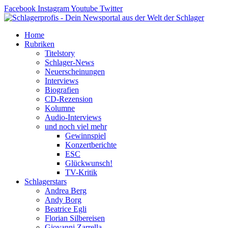
Zum
Facebook
Instagram
Youtube
Twitter
Inhalt
springen
Home
Rubriken
Titelstory
Schlager-News
Neuerscheinungen
Interviews
Biografien
CD-Rezension
Kolumne
Audio-Interviews
und noch viel mehr
Gewinnspiel
Konzertberichte
ESC
Glückwunsch!
TV-Kritik
Schlagerstars
Andrea Berg
Andy Borg
Beatrice Egli
Florian Silbereisen
Giovanni Zarrella