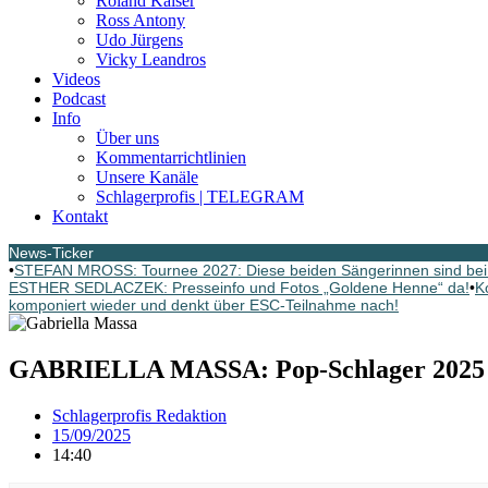
Roland Kaiser
Ross Antony
Udo Jürgens
Vicky Leandros
Videos
Podcast
Info
Über uns
Kommentarrichtlinien
Unsere Kanäle
Schlagerprofis | TELEGRAM
Kontakt
News-Ticker
•
STEFAN MROSS: Tournee 2027: Diese beiden Sängerinnen sind bei
ESTHER SEDLACZEK: Presseinfo und Fotos „Goldene Henne“ da!
•
K
komponiert wieder und denkt über ESC-Teilnahme nach!
GABRIELLA MASSA: Pop-Schlager 2025
Schlagerprofis Redaktion
15/09/2025
14:40