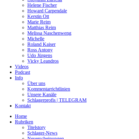
Helene Fischer
Howard Carpendale
Kerstin Ott
Marie Reim
Matthias Reim
Melissa Naschenweng
Michelle
Roland Kaiser
Ross Antony
Udo Jürgens
Vicky Leandros
Videos
Podcast
Info
Über uns
Kommentarrichtlinien
Unsere Kanäle
Schlagerprofis | TELEGRAM
Kontakt
Home
Rubriken
Titelstory
Schlager-News
Neuerscheinungen