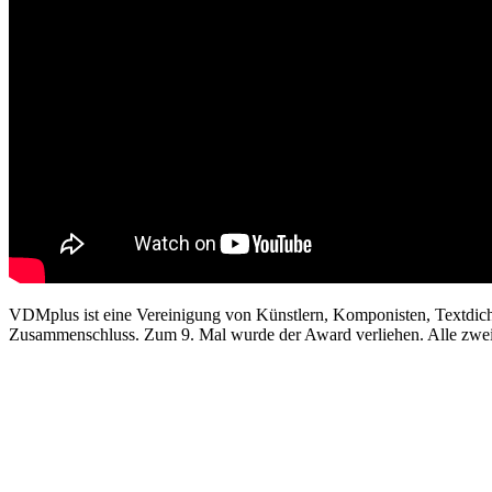
VDMplus ist eine Vereinigung von Künstlern, Komponisten, Textdicht
Zusammenschluss. Zum 9. Mal wurde der Award verliehen. Alle zwei 