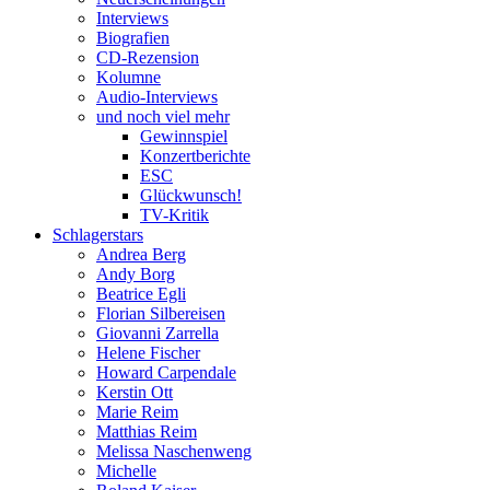
Interviews
Biografien
CD-Rezension
Kolumne
Audio-Interviews
und noch viel mehr
Gewinnspiel
Konzertberichte
ESC
Glückwunsch!
TV-Kritik
Schlagerstars
Andrea Berg
Andy Borg
Beatrice Egli
Florian Silbereisen
Giovanni Zarrella
Helene Fischer
Howard Carpendale
Kerstin Ott
Marie Reim
Matthias Reim
Melissa Naschenweng
Michelle