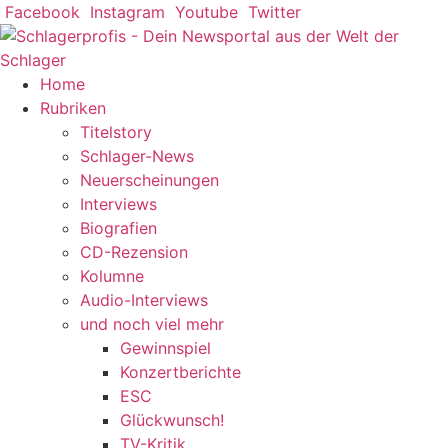
Zum
Facebook
Instagram
Youtube
Twitter
Inhalt
springen
Home
Rubriken
Titelstory
Schlager-News
Neuerscheinungen
Interviews
Biografien
CD-Rezension
Kolumne
Audio-Interviews
und noch viel mehr
Gewinnspiel
Konzertberichte
ESC
Glückwunsch!
TV-Kritik