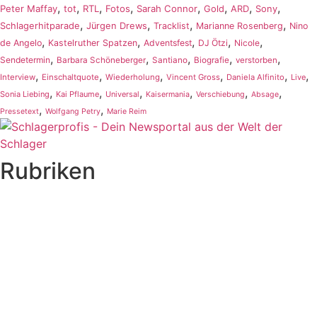
,
,
,
,
,
,
,
,
Peter Maffay
tot
RTL
Fotos
Sarah Connor
Gold
ARD
Sony
,
,
,
,
Schlagerhitparade
Jürgen Drews
Tracklist
Marianne Rosenberg
Nino
,
,
,
,
,
de Angelo
Kastelruther Spatzen
Adventsfest
DJ Ötzi
Nicole
,
,
,
,
,
Sendetermin
Barbara Schöneberger
Santiano
Biografie
verstorben
,
,
,
,
,
,
Interview
Einschaltquote
Wiederholung
Vincent Gross
Daniela Alfinito
Live
,
,
,
,
,
,
Sonia Liebing
Kai Pflaume
Universal
Kaisermania
Verschiebung
Absage
,
,
Pressetext
Wolfgang Petry
Marie Reim
Rubriken
Titelstory
SchlagerNews
Neuerscheinungen
Interviews
Biographien
CD-Rezension
Kolumne