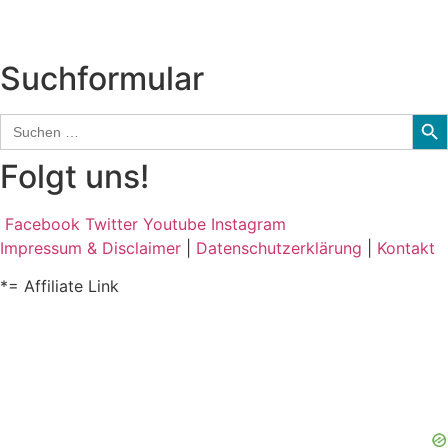
Audio-Interviews
und mehr…
Suchformular
Sear
Search
for:
Folgt uns!
Facebook
Twitter
Youtube
Instagram
Impressum & Disclaimer
|
Datenschutzerklärung
|
Kontakt
*= Affiliate Link