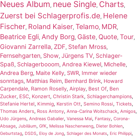
Neues Album
neue Single
Charts
,
,
,
Zuerst bei Schlagerprofis.de
Helene
,
Fischer
Roland Kaiser
Telamo
MDR
,
,
,
,
Beatrice Egli
Andy Borg
Gäste
Quote
Tour
,
,
,
,
,
Giovanni Zarrella
ZDF
Stefan Mross
,
,
,
Fernsehgarten
Show
Jürgens TV
Schlager-
,
,
,
Spaß
Schlagerbooom
Andrea Kiewel
Michelle
,
,
,
,
Andrea Berg
Maite Kelly
SWR
Immer wieder
,
,
,
sonntags
Matthias Reim
Bernhard Brink
,
,
,
Howard
Carpendale
,
Ramon Roselly
,
Airplay
,
Best Of
,
Ben
Zucker
,
ESC
,
Konzert
,
,
,
Christin Stark
Schlagerchampions
,
,
,
,
,
Stefanie Hertel
Kimmig
Kerstin Ott
Semino Rossi
Tickets
,
,
,
,
Thomas Anders
Ross Antony
Anna-Carina Woitschack
Amigos
,
,
,
,
Udo Jürgens
Andreas Gabalier
Vanessa Mai
Fantasy
Corona-
,
,
,
,
,
Absage
Jubiläum
GfK
Melissa Naschenweng
Dieter Bohlen
,
,
,
,
,
Geburtstag
DSDS
Eloy de Jong
Schlager des Monats
Eric Philippi