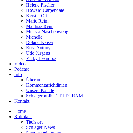
Helene Fischer
Howard Carpendale
Kerstin Ott
Marie Reim
Matthias Reim
Melissa Naschenweng
Michelle
Roland Kaiser
Ross Antony
Udo Jürgens
Vicky Leandros
Videos
Podcast
Info
Über uns
Kommentarrichtlinien
Unsere Kanäle
Schlagerprofis | TELEGRAM
Kontakt
Home
Rubriken
Titelstory
Schlager-News
Neuerscheinungen