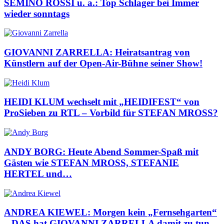
SEMINO ROSSI u. a.: Top Schlager bei Immer
wieder sonntags
GIOVANNI ZARRELLA: Heiratsantrag von
Künstlern auf der Open-Air-Bühne seiner Show!
HEIDI KLUM wechselt mit „HEIDIFEST“ von
ProSieben zu RTL – Vorbild für STEFAN MROSS?
ANDY BORG: Heute Abend Sommer-Spaß mit
Gästen wie STEFAN MROSS, STEFANIE
HERTEL und…
ANDREA KIEWEL: Morgen kein „Fernsehgarten“
– DAS hat GIOVANNI ZARRELLA damit zu tun