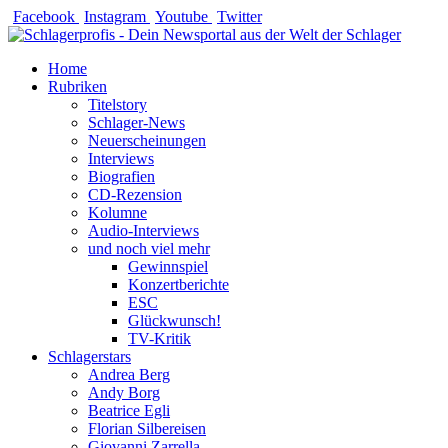
Zum
Facebook
Instagram
Youtube
Twitter
Inhalt
springen
Home
Rubriken
Titelstory
Schlager-News
Neuerscheinungen
Interviews
Biografien
CD-Rezension
Kolumne
Audio-Interviews
und noch viel mehr
Gewinnspiel
Konzertberichte
ESC
Glückwunsch!
TV-Kritik
Schlagerstars
Andrea Berg
Andy Borg
Beatrice Egli
Florian Silbereisen
Giovanni Zarrella