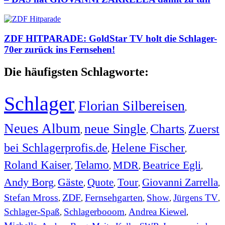
ZDF HITPARADE: GoldStar TV holt die Schlager-
70er zurück ins Fernsehen!
Die häufigsten Schlagworte:
Schlager
Florian Silbereisen
,
,
Neues Album
neue Single
Charts
Zuerst
,
,
,
bei Schlagerprofis.de
Helene Fischer
,
,
Roland Kaiser
Telamo
MDR
Beatrice Egli
,
,
,
,
Andy Borg
Gäste
Quote
Tour
Giovanni Zarrella
,
,
,
,
,
Stefan Mross
ZDF
Fernsehgarten
Show
Jürgens TV
,
,
,
,
,
Schlager-Spaß
Schlagerbooom
Andrea Kiewel
,
,
,