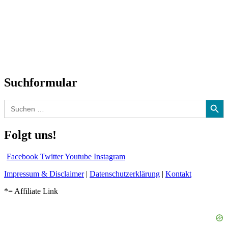
Neuerscheinungen
Interviews
Biographien
CD-Rezension
Kolumne
Audio-Interviews
und mehr…
Suchformular
Search Button
Search
for:
Folgt uns!
Facebook
Twitter
Youtube
Instagram
Impressum & Disclaimer
|
Datenschutzerklärung
|
Kontakt
*= Affiliate Link