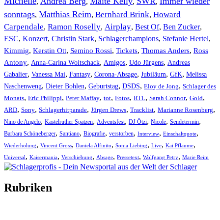
Michelle
Andrea Berg
Maite Kelly
SWR
Immer wieder
,
,
,
,
sonntags
Matthias Reim
Bernhard Brink
Howard
,
,
,
Carpendale
Ramon Roselly
Airplay
Best Of
Ben Zucker
,
,
,
,
,
ESC
,
Konzert
,
Christin Stark
,
Schlagerchampions
,
Stefanie Hertel
,
Kimmig
,
Kerstin Ott
,
,
,
,
Semino Rossi
Tickets
Thomas Anders
Ross
,
,
,
,
Antony
Anna-Carina Woitschack
Amigos
Udo Jürgens
Andreas
,
,
,
,
,
,
Gabalier
Vanessa Mai
Fantasy
Corona-Absage
Jubiläum
GfK
Melissa
,
,
,
,
,
Naschenweng
Dieter Bohlen
Geburtstag
DSDS
Eloy de Jong
Schlager des
,
,
,
,
,
,
,
,
Monats
Eric Philippi
Peter Maffay
tot
Fotos
RTL
Sarah Connor
Gold
,
,
,
,
,
,
ARD
Sony
Schlagerhitparade
Jürgen Drews
Tracklist
Marianne Rosenberg
,
,
,
,
,
,
Nino de Angelo
Kastelruther Spatzen
Adventsfest
DJ Ötzi
Nicole
Sendetermin
,
,
,
,
,
,
Barbara Schöneberger
Santiano
Biografie
verstorben
Interview
Einschaltquote
,
,
,
,
,
,
Wiederholung
Vincent Gross
Daniela Alfinito
Sonia Liebing
Live
Kai Pflaume
,
,
,
,
,
,
Universal
Kaisermania
Verschiebung
Absage
Pressetext
Wolfgang Petry
Marie Reim
Rubriken
Titelstory
SchlagerNews