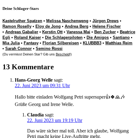
Deine Schlager-Stars
Kastelruther Spatzen
•
Melissa Naschenweng
•
Jürgen Drews
•
Ramon Roselly
•
Eloy de Jong
•
Andrea Berg
•
Helene Fischer
•
Andreas Gabalier
•
Kerstin Ott
•
Vanessa Mai
•
Ben Zucker
•
Beatrice
Egli
•
Roland Kaiser
•
Die Schlagerpiloten
•
Die Amigos
•
Santiano
•
Mia Julia
•
Fantasy
•
Florian Silbereisen
•
KLUBBB3
•
Matthias Reim
•
Sarah Connor
•
Semino Rossi
(Du vermisst Deinen Star? Gib uns
Bescheid
!)
13 Kommentare
Hans-Georg Welle
sagt:
22. Juni 2023 um 09:31 Uhr
Hallo bitte einladen Wolfgang Petri supersuper👍🍀🙏🎶
Grüße Georg und Irene Welle.
Claudia
sagt:
22. Juni 2023 um 19:19 Uhr
Das wäre sicher mal toll. Aber ich glaube, Wolfgang
Petri macht keine Live-Auftritte mehr.