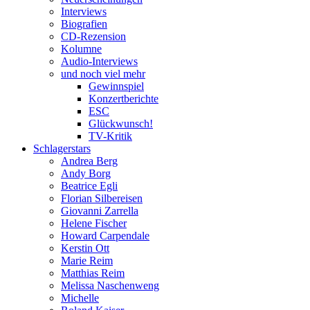
Interviews
Biografien
CD-Rezension
Kolumne
Audio-Interviews
und noch viel mehr
Gewinnspiel
Konzertberichte
ESC
Glückwunsch!
TV-Kritik
Schlagerstars
Andrea Berg
Andy Borg
Beatrice Egli
Florian Silbereisen
Giovanni Zarrella
Helene Fischer
Howard Carpendale
Kerstin Ott
Marie Reim
Matthias Reim
Melissa Naschenweng
Michelle