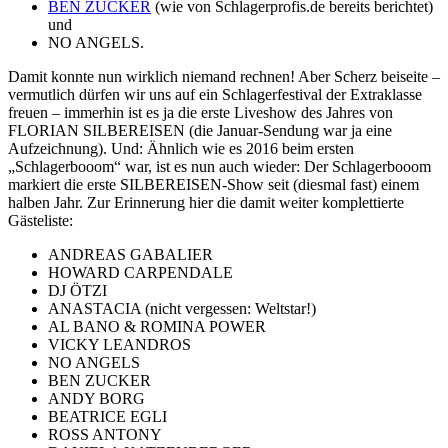
BEN ZUCKER
(wie von Schlagerprofis.de bereits berichtet)
und
NO ANGELS.
Damit konnte nun wirklich niemand rechnen! Aber Scherz beiseite –
vermutlich dürfen wir uns auf ein Schlagerfestival der Extraklasse
freuen – immerhin ist es ja die erste Liveshow des Jahres von
FLORIAN SILBEREISEN (die Januar-Sendung war ja eine
Aufzeichnung). Und: Ähnlich wie es 2016 beim ersten
„Schlagerbooom“ war, ist es nun auch wieder: Der Schlagerbooom
markiert die erste SILBEREISEN-Show seit (diesmal fast) einem
halben Jahr. Zur Erinnerung hier die damit weiter komplettierte
Gästeliste:
ANDREAS GABALIER
HOWARD CARPENDALE
DJ ÖTZI
ANASTACIA (nicht vergessen: Weltstar!)
AL BANO & ROMINA POWER
VICKY LEANDROS
NO ANGELS
BEN ZUCKER
ANDY BORG
BEATRICE EGLI
ROSS ANTONY