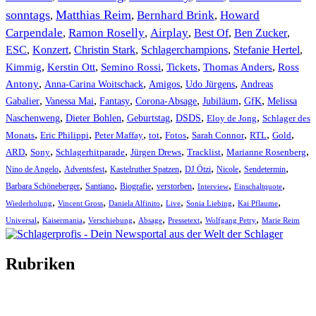
sonntags
Matthias Reim
Bernhard Brink
Howard
,
,
,
Carpendale
Ramon Roselly
Airplay
Best Of
Ben Zucker
,
,
,
,
,
ESC
,
Konzert
,
Christin Stark
,
Schlagerchampions
,
Stefanie Hertel
,
Kimmig
,
Kerstin Ott
,
,
,
,
Semino Rossi
Tickets
Thomas Anders
Ross
,
,
,
,
Antony
Anna-Carina Woitschack
Amigos
Udo Jürgens
Andreas
,
,
,
,
,
,
Gabalier
Vanessa Mai
Fantasy
Corona-Absage
Jubiläum
GfK
Melissa
,
,
,
,
,
Naschenweng
Dieter Bohlen
Geburtstag
DSDS
Eloy de Jong
Schlager des
,
,
,
,
,
,
,
,
Monats
Eric Philippi
Peter Maffay
tot
Fotos
Sarah Connor
RTL
Gold
,
,
,
,
,
,
ARD
Sony
Schlagerhitparade
Jürgen Drews
Tracklist
Marianne Rosenberg
,
,
,
,
,
,
Nino de Angelo
Adventsfest
Kastelruther Spatzen
DJ Ötzi
Nicole
Sendetermin
,
,
,
,
,
,
Barbara Schöneberger
Santiano
Biografie
verstorben
Interview
Einschaltquote
,
,
,
,
,
,
Wiederholung
Vincent Gross
Daniela Alfinito
Live
Sonia Liebing
Kai Pflaume
,
,
,
,
,
,
Universal
Kaisermania
Verschiebung
Absage
Pressetext
Wolfgang Petry
Marie Reim
Rubriken
Titelstory
SchlagerNews