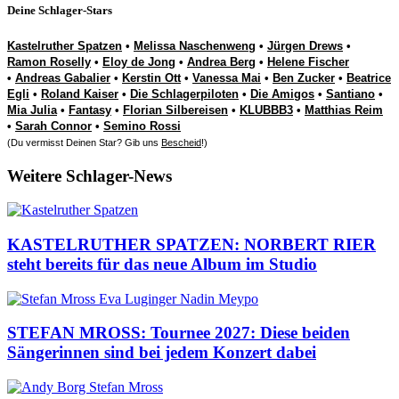
Deine Schlager-Stars
Kastelruther Spatzen
•
Melissa Naschenweng
•
Jürgen Drews
•
Ramon Roselly
•
Eloy de Jong
•
Andrea Berg
•
Helene Fischer
•
Andreas Gabalier
•
Kerstin Ott
•
Vanessa Mai
•
Ben Zucker
•
Beatrice
Egli
•
Roland Kaiser
•
Die Schlagerpiloten
•
Die Amigos
•
Santiano
•
Mia Julia
•
Fantasy
•
Florian Silbereisen
•
KLUBBB3
•
Matthias Reim
•
Sarah Connor
•
Semino Rossi
(Du vermisst Deinen Star? Gib uns
Bescheid
!)
Weitere Schlager-News
KASTELRUTHER SPATZEN: NORBERT RIER
steht bereits für das neue Album im Studio
STEFAN MROSS: Tournee 2027: Diese beiden
Sängerinnen sind bei jedem Konzert dabei