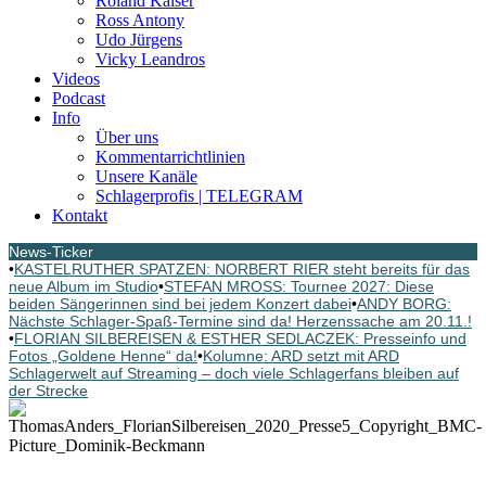
Roland Kaiser
Ross Antony
Udo Jürgens
Vicky Leandros
Videos
Podcast
Info
Über uns
Kommentarrichtlinien
Unsere Kanäle
Schlagerprofis | TELEGRAM
Kontakt
News-Ticker
•
KASTELRUTHER SPATZEN: NORBERT RIER steht bereits für das
neue Album im Studio
•
STEFAN MROSS: Tournee 2027: Diese
beiden Sängerinnen sind bei jedem Konzert dabei
•
ANDY BORG:
Nächste Schlager-Spaß-Termine sind da! Herzenssache am 20.11.!
•
FLORIAN SILBEREISEN & ESTHER SEDLACZEK: Presseinfo und
Fotos „Goldene Henne“ da!
•
Kolumne: ARD setzt mit ARD
Schlagerwelt auf Streaming – doch viele Schlagerfans bleiben auf
der Strecke