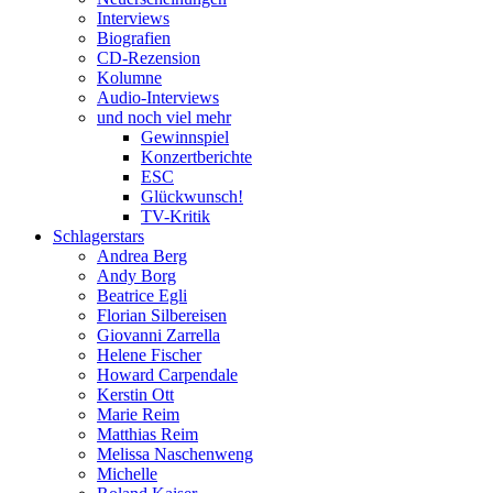
Interviews
Biografien
CD-Rezension
Kolumne
Audio-Interviews
und noch viel mehr
Gewinnspiel
Konzertberichte
ESC
Glückwunsch!
TV-Kritik
Schlagerstars
Andrea Berg
Andy Borg
Beatrice Egli
Florian Silbereisen
Giovanni Zarrella
Helene Fischer
Howard Carpendale
Kerstin Ott
Marie Reim
Matthias Reim
Melissa Naschenweng
Michelle