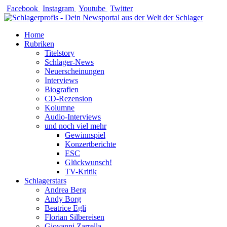
Zum
Facebook
Instagram
Youtube
Twitter
Inhalt
springen
Home
Rubriken
Titelstory
Schlager-News
Neuerscheinungen
Interviews
Biografien
CD-Rezension
Kolumne
Audio-Interviews
und noch viel mehr
Gewinnspiel
Konzertberichte
ESC
Glückwunsch!
TV-Kritik
Schlagerstars
Andrea Berg
Andy Borg
Beatrice Egli
Florian Silbereisen
Giovanni Zarrella