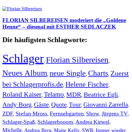
FLORIAN SILBEREISEN moderiert die „Goldene
Henne“ – diesmal mit ESTHER SEDLACZEK
Die häufigsten Schlagworte:
Schlager
Florian Silbereisen
,
,
Neues Album
neue Single
Charts
Zuerst
,
,
,
bei Schlagerprofis.de
Helene Fischer
,
,
Roland Kaiser
Telamo
MDR
Beatrice Egli
,
,
,
,
Andy Borg
Gäste
Quote
Tour
Giovanni Zarrella
,
,
,
,
,
ZDF
Stefan Mross
Fernsehgarten
Show
Jürgens TV
,
,
,
,
,
Schlager-Spaß
Schlagerbooom
Andrea Kiewel
,
,
,
Michelle
Andrea Berg
Maite Kelly
SWR
Immer wieder
,
,
,
,