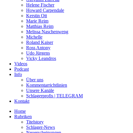
Helene Fischer
Howard Carpendale
Kerstin Ott
Marie Reim
Matthias Reim
Melissa Naschenweng
Michelle
Roland Kaiser
Ross Antony
Udo Jürgens
Vicky Leandros
Videos
Podcast
Info
Über uns
Kommentarrichtlinien
Unsere Kanäle
Schlagerprofis | TELEGRAM
Kontakt
Home
Rubriken
Titelstory
Schlager-News
Neuerscheinungen