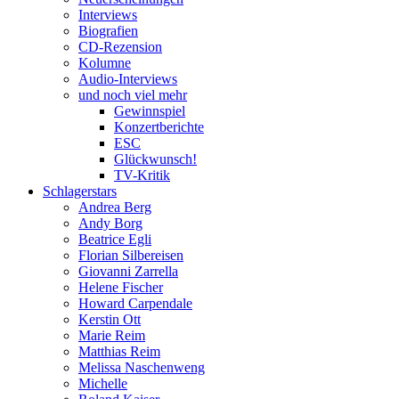
Interviews
Biografien
CD-Rezension
Kolumne
Audio-Interviews
und noch viel mehr
Gewinnspiel
Konzertberichte
ESC
Glückwunsch!
TV-Kritik
Schlagerstars
Andrea Berg
Andy Borg
Beatrice Egli
Florian Silbereisen
Giovanni Zarrella
Helene Fischer
Howard Carpendale
Kerstin Ott
Marie Reim
Matthias Reim
Melissa Naschenweng
Michelle