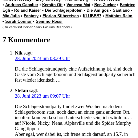
•
Andreas Gabalier
•
Kerstin Ott
•
Vanessa Mai
•
Ben Zucker
•
Beatrice
Egli
•
Roland Kaiser
•
Die Schlagerpiloten
•
Die Amigos
•
Santiano
•
Mia Julia
•
Fantasy
•
Florian Silbereisen
•
KLUBBB3
•
Matthias Reim
•
Sarah Connor
•
Semino Rossi
(Du vermisst Deinen Star? Gib uns
Bescheid
!)
7 Kommentare
Nik
sagt:
28. Juni 2023 um 08:29 Uhr
Da die Schlagerstrandparty eine Aufzeichnung ist, sind doch
Gäste vom Schlagerbooom und Schlagerstrandparty sicherlich
fast wieder identisch …
Stefan
sagt:
28. Juni 2023 um 09:07 Uhr
Die Schlagerstrandparty findet zwei Wochen nach dem
Schlagerbooom statt, noch dazu an einen ganz anderen Ort,
insofern können da schon Unterschiede sein, ich würde u. a.
auf Nicole, Nicky, Nena, Alphaville und die Spider Murphy
Gang tippen.
Aber egal, wer dabei ist, ich freue mich darauf, an 15.7. in