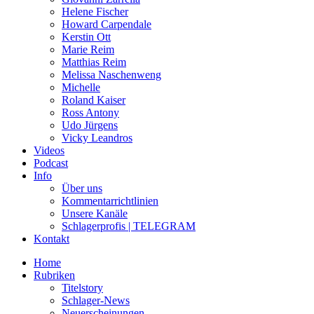
Helene Fischer
Howard Carpendale
Kerstin Ott
Marie Reim
Matthias Reim
Melissa Naschenweng
Michelle
Roland Kaiser
Ross Antony
Udo Jürgens
Vicky Leandros
Videos
Podcast
Info
Über uns
Kommentarrichtlinien
Unsere Kanäle
Schlagerprofis | TELEGRAM
Kontakt
Home
Rubriken
Titelstory
Schlager-News
Neuerscheinungen