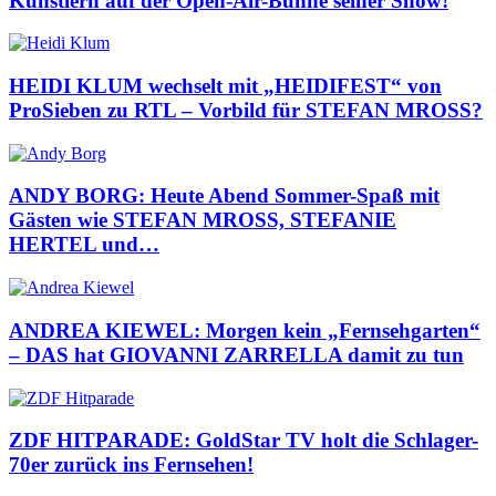
Künstlern auf der Open-Air-Bühne seiner Show!
HEIDI KLUM wechselt mit „HEIDIFEST“ von
ProSieben zu RTL – Vorbild für STEFAN MROSS?
ANDY BORG: Heute Abend Sommer-Spaß mit
Gästen wie STEFAN MROSS, STEFANIE
HERTEL und…
ANDREA KIEWEL: Morgen kein „Fernsehgarten“
– DAS hat GIOVANNI ZARRELLA damit zu tun
ZDF HITPARADE: GoldStar TV holt die Schlager-
70er zurück ins Fernsehen!