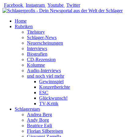
Zum
Facebook
Instagram
Youtube
Twitter
Inhalt
springen
Home
Rubriken
Titelstory
Schlager-News
Neuerscheinungen
Interviews
Biografien
CD-Rezension
Kolumne
Audio-Interviews
und noch viel mehr
Gewinnspiel
Konzertberichte
ESC
Glückwunsch!
TV-Kritik
Schlagerstars
Andrea Berg
Andy Borg
Beatrice Egli
Florian Silbereisen
Giovanni Zarrella