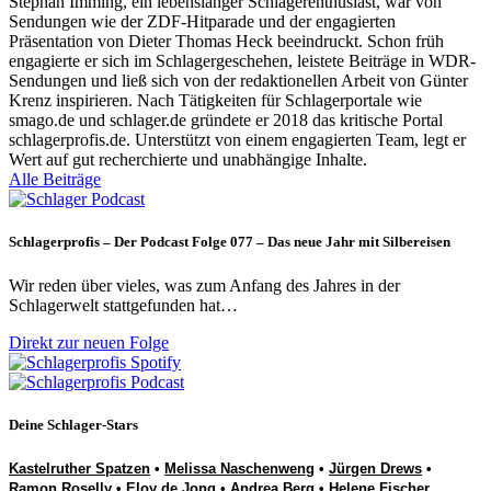
Stephan Imming, ein lebenslanger Schlagerenthusiast, war von
Sendungen wie der ZDF-Hitparade und der engagierten
Präsentation von Dieter Thomas Heck beeindruckt. Schon früh
engagierte er sich im Schlagergeschehen, leistete Beiträge in WDR-
Sendungen und ließ sich von der redaktionellen Arbeit von Günter
Krenz inspirieren. Nach Tätigkeiten für Schlagerportale wie
smago.de und schlager.de gründete er 2018 das kritische Portal
schlagerprofis.de. Unterstützt von einem engagierten Team, legt er
Wert auf gut recherchierte und unabhängige Inhalte.
Alle Beiträge
Schlagerprofis – Der Podcast Folge 077 – Das neue Jahr mit Silbereisen
Wir reden über vieles, was zum Anfang des Jahres in der
Schlagerwelt stattgefunden hat…
Direkt zur neuen Folge
Deine Schlager-Stars
Kastelruther Spatzen
•
Melissa Naschenweng
•
Jürgen Drews
•
Ramon Roselly
•
Eloy de Jong
•
Andrea Berg
•
Helene Fischer