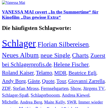
VANESSA MAI covert „In the Summertime“ für
Kinofilm „Das gewisse Extra“
Die häufigsten Schlagworte:
Schlager
Florian Silbereisen
,
,
Neues Album
neue Single
Charts
Zuerst
,
,
,
bei Schlagerprofis.de
Helene Fischer
,
,
Roland Kaiser
Telamo
MDR
Beatrice Egli
,
,
,
,
Andy Borg
Gäste
Quote
Tour
Giovanni Zarrella
,
,
,
,
,
ZDF
Stefan Mross
Fernsehgarten
Show
Jürgens TV
,
,
,
,
,
Schlager-Spaß
Schlagerbooom
Andrea Kiewel
,
,
,
Michelle
Andrea Berg
Maite Kelly
SWR
Immer wieder
,
,
,
,