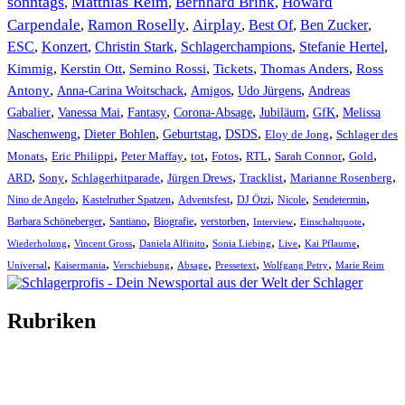
sonntags
Matthias Reim
Bernhard Brink
Howard
,
,
,
Carpendale
Ramon Roselly
Airplay
Best Of
Ben Zucker
,
,
,
,
,
ESC
,
Konzert
,
Christin Stark
,
Schlagerchampions
,
Stefanie Hertel
,
Kimmig
,
Kerstin Ott
,
,
,
,
Semino Rossi
Tickets
Thomas Anders
Ross
,
,
,
,
Antony
Anna-Carina Woitschack
Amigos
Udo Jürgens
Andreas
,
,
,
,
,
,
Gabalier
Vanessa Mai
Fantasy
Corona-Absage
Jubiläum
GfK
Melissa
,
,
,
,
,
Naschenweng
Dieter Bohlen
Geburtstag
DSDS
Eloy de Jong
Schlager des
,
,
,
,
,
,
,
,
Monats
Eric Philippi
Peter Maffay
tot
Fotos
RTL
Sarah Connor
Gold
,
,
,
,
,
,
ARD
Sony
Schlagerhitparade
Jürgen Drews
Tracklist
Marianne Rosenberg
,
,
,
,
,
,
Nino de Angelo
Kastelruther Spatzen
Adventsfest
DJ Ötzi
Nicole
Sendetermin
,
,
,
,
,
,
Barbara Schöneberger
Santiano
Biografie
verstorben
Interview
Einschaltquote
,
,
,
,
,
,
Wiederholung
Vincent Gross
Daniela Alfinito
Sonia Liebing
Live
Kai Pflaume
,
,
,
,
,
,
Universal
Kaisermania
Verschiebung
Absage
Pressetext
Wolfgang Petry
Marie Reim
Rubriken
Titelstory
SchlagerNews
Neuerscheinungen