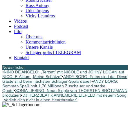
Roland Kaiser
Ross Antony
Udo Jürgens
Vicky Leandros
Videos
Podcast
Info
Über uns
Kommentarrichtlinien
Unsere Kanäle
Schlagerprofis | TELEGRAM
Kontakt
News-Ticker
•
NINO DE ANGELO: „Terzett“ mit NICOLE und JOHNY LOGAN auf
NICOLE-Album „Meine Schätze“
•
ANDY BORG: Fotos sind da: Diese
Gäste sind beim nächsten Schlager-Spaß dabei!
•
ANDY BORG:
Sommer-Spaß holt 1,76 Millionen Zuschauer und starke
Quote
•
SONIA LIEBING: Neue Single von THORSTEN BRÖTZMANN
produziert
•
DJ HERZBEAT x ANNEMERIE EILFELD mit neuem Song
„Verlieb dich nicht in einen Heartbreaker“