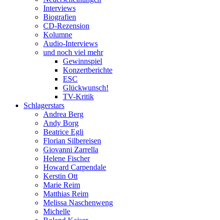
Interviews
Biografien
CD-Rezension
Kolumne
Audio-Interviews
und noch viel mehr
Gewinnspiel
Konzertberichte
ESC
Glückwunsch!
TV-Kritik
Schlagerstars
Andrea Berg
Andy Borg
Beatrice Egli
Florian Silbereisen
Giovanni Zarrella
Helene Fischer
Howard Carpendale
Kerstin Ott
Marie Reim
Matthias Reim
Melissa Naschenweng
Michelle