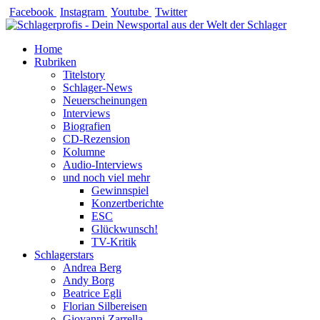
Zum
Facebook
Instagram
Youtube
Twitter
Inhalt
springen
Home
Rubriken
Titelstory
Schlager-News
Neuerscheinungen
Interviews
Biografien
CD-Rezension
Kolumne
Audio-Interviews
und noch viel mehr
Gewinnspiel
Konzertberichte
ESC
Glückwunsch!
TV-Kritik
Schlagerstars
Andrea Berg
Andy Borg
Beatrice Egli
Florian Silbereisen
Giovanni Zarrella