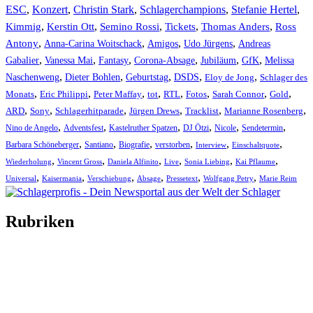
ESC
,
Konzert
,
Christin Stark
,
Schlagerchampions
,
Stefanie Hertel
,
Kimmig
,
Kerstin Ott
,
,
,
,
Semino Rossi
Tickets
Thomas Anders
Ross
,
,
,
,
Antony
Anna-Carina Woitschack
Amigos
Udo Jürgens
Andreas
,
,
,
,
,
,
Gabalier
Vanessa Mai
Fantasy
Corona-Absage
Jubiläum
GfK
Melissa
,
,
,
,
,
Naschenweng
Dieter Bohlen
Geburtstag
DSDS
Eloy de Jong
Schlager des
,
,
,
,
,
,
,
,
Monats
Eric Philippi
Peter Maffay
tot
RTL
Fotos
Sarah Connor
Gold
,
,
,
,
,
,
ARD
Sony
Schlagerhitparade
Jürgen Drews
Tracklist
Marianne Rosenberg
,
,
,
,
,
,
Nino de Angelo
Adventsfest
Kastelruther Spatzen
DJ Ötzi
Nicole
Sendetermin
,
,
,
,
,
,
Barbara Schöneberger
Santiano
Biografie
verstorben
Interview
Einschaltquote
,
,
,
,
,
,
Wiederholung
Vincent Gross
Daniela Alfinito
Live
Sonia Liebing
Kai Pflaume
,
,
,
,
,
,
Universal
Kaisermania
Verschiebung
Absage
Pressetext
Wolfgang Petry
Marie Reim
Rubriken
Titelstory
SchlagerNews
Neuerscheinungen
Interviews
Biographien