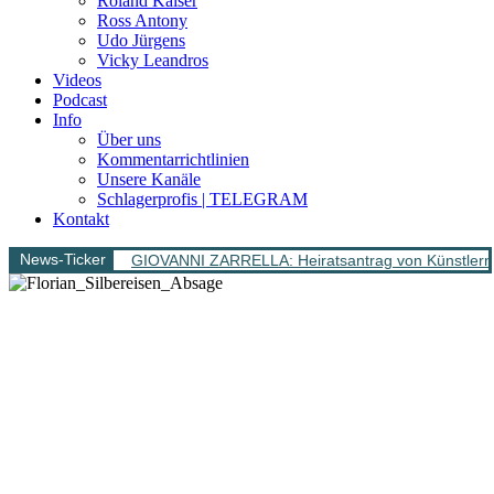
Roland Kaiser
Ross Antony
Udo Jürgens
Vicky Leandros
Videos
Podcast
Info
Über uns
Kommentarrichtlinien
Unsere Kanäle
Schlagerprofis | TELEGRAM
Kontakt
News-Ticker
GIOVANNI ZARRELLA: Heiratsantrag von Künstlern 