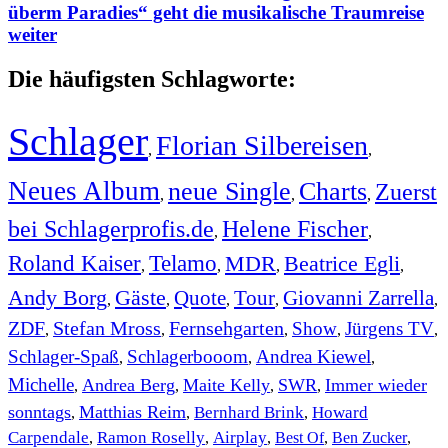
überm Paradies“ geht die musikalische Traumreise
weiter
Die häufigsten Schlagworte:
Schlager
Florian Silbereisen
,
,
Neues Album
neue Single
Charts
Zuerst
,
,
,
bei Schlagerprofis.de
Helene Fischer
,
,
Roland Kaiser
Telamo
MDR
Beatrice Egli
,
,
,
,
Andy Borg
Gäste
Quote
Tour
Giovanni Zarrella
,
,
,
,
,
ZDF
Stefan Mross
Fernsehgarten
Show
Jürgens TV
,
,
,
,
,
Schlager-Spaß
Schlagerbooom
Andrea Kiewel
,
,
,
Michelle
Andrea Berg
Maite Kelly
SWR
Immer wieder
,
,
,
,
sonntags
Matthias Reim
Bernhard Brink
Howard
,
,
,
Carpendale
Ramon Roselly
Airplay
Best Of
Ben Zucker
,
,
,
,
,