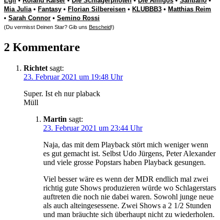
Egli
•
Roland Kaiser
•
Die Schlagerpiloten
•
Die Amigos
•
Santiano
•
Mia Julia
•
Fantasy
•
Florian Silbereisen
•
KLUBBB3
•
Matthias Reim
•
Sarah Connor
•
Semino Rossi
(Du vermisst Deinen Star? Gib uns
Bescheid
!)
2 Kommentare
Richtet
sagt:
23. Februar 2021 um 19:48 Uhr
Super. Ist eh nur plaback
Müll
Martin
sagt:
23. Februar 2021 um 23:44 Uhr
Naja, das mit dem Playback stört mich weniger wenn
es gut gemacht ist. Selbst Udo Jürgens, Peter Alexander
und viele grosse Popstars haben Playback gesungen.
Viel besser wäre es wenn der MDR endlich mal zwei
richtig gute Shows produzieren würde wo Schlagerstars
auftreten die noch nie dabei waren. Sowohl junge neue
als auch alteingesessene. Zwei Shows a 2 1/2 Stunden
und man bräuchte sich überhaupt nicht zu wiederholen.