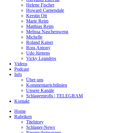
Helene Fischer
Howard Carpendale
Kerstin Ott
Marie Reim
Matthias Reim
Melissa Naschenweng
Michelle
Roland Kaiser
Ross Antony
Udo Jürgens
Vicky Leandros
Videos
Podcast
Info
Über uns
Kommentarrichtlinien
Unsere Kanäle
Schlagerprofis | TELEGRAM
Kontakt
Home
Rubriken
Titelstory
Schlager-News
Neuerscheinungen