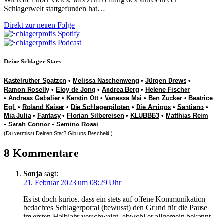
Schlagerwelt stattgefunden hat…
Direkt zur neuen Folge
Deine Schlager-Stars
Kastelruther Spatzen
•
Melissa Naschenweng
•
Jürgen Drews
•
Ramon Roselly
•
Eloy de Jong
•
Andrea Berg
•
Helene Fischer
•
Andreas Gabalier
•
Kerstin Ott
•
Vanessa Mai
•
Ben Zucker
•
Beatrice
Egli
•
Roland Kaiser
•
Die Schlagerpiloten
•
Die Amigos
•
Santiano
•
Mia Julia
•
Fantasy
•
Florian Silbereisen
•
KLUBBB3
•
Matthias Reim
•
Sarah Connor
•
Semino Rossi
(Du vermisst Deinen Star? Gib uns
Bescheid
!)
8 Kommentare
Sonja
sagt:
21. Februar 2023 um 08:29 Uhr
Es ist doch kurios, dass ein stets auf offene Kommunikation
bedachtes Schlagerportal (bewusst) den Grund für die Pause
im ersten Halbjahr verschweigt, obwohl er allgemein bekannt