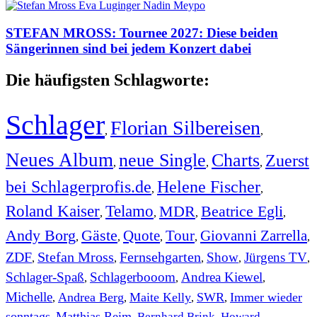
STEFAN MROSS: Tournee 2027: Diese beiden
Sängerinnen sind bei jedem Konzert dabei
Die häufigsten Schlagworte:
Schlager
Florian Silbereisen
,
,
Neues Album
neue Single
Charts
Zuerst
,
,
,
bei Schlagerprofis.de
Helene Fischer
,
,
Roland Kaiser
Telamo
MDR
Beatrice Egli
,
,
,
,
Andy Borg
Gäste
Quote
Tour
Giovanni Zarrella
,
,
,
,
,
ZDF
Stefan Mross
Fernsehgarten
Show
Jürgens TV
,
,
,
,
,
Schlager-Spaß
Schlagerbooom
Andrea Kiewel
,
,
,
Michelle
Andrea Berg
Maite Kelly
SWR
Immer wieder
,
,
,
,
sonntags
Matthias Reim
Bernhard Brink
Howard
,
,
,