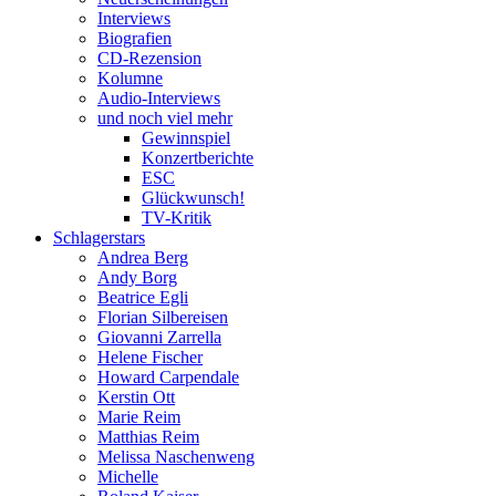
Interviews
Biografien
CD-Rezension
Kolumne
Audio-Interviews
und noch viel mehr
Gewinnspiel
Konzertberichte
ESC
Glückwunsch!
TV-Kritik
Schlagerstars
Andrea Berg
Andy Borg
Beatrice Egli
Florian Silbereisen
Giovanni Zarrella
Helene Fischer
Howard Carpendale
Kerstin Ott
Marie Reim
Matthias Reim
Melissa Naschenweng
Michelle