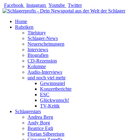
Zum
Facebook
Instagram
Youtube
Twitter
Inhalt
springen
Home
Rubriken
Titelstory
Schlager-News
Neuerscheinungen
Interviews
Biografien
CD-Rezension
Kolumne
Audio-Interviews
und noch viel mehr
Gewinnspiel
Konzertberichte
ESC
Glückwunsch!
TV-Kritik
Schlagerstars
Andrea Berg
Andy Borg
Beatrice Egli
Florian Silbereisen
Giovanni Zarrella