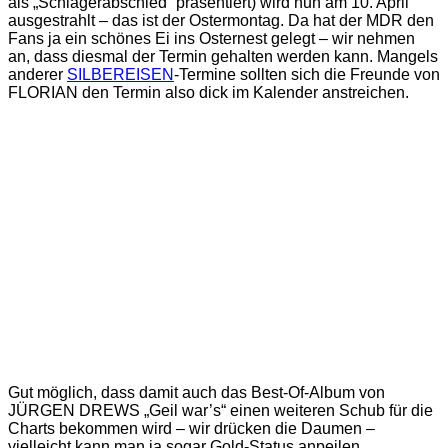
als „Schlagerabschied“ präsentiert) wird nun am 10. April
ausgestrahlt – das ist der Ostermontag. Da hat der MDR den
Fans ja ein schönes Ei ins Osternest gelegt – wir nehmen
an, dass diesmal der Termin gehalten werden kann. Mangels
anderer
SILBEREISEN
-Termine sollten sich die Freunde von
FLORIAN den Termin also dick im Kalender anstreichen.
Gut möglich, dass damit auch das Best-Of-Album von
JÜRGEN DREWS „Geil war’s“ einen weiteren Schub für die
Charts bekommen wird – wir drücken die Daumen –
vielleicht kann man ja sogar Gold-Status anpeilen…