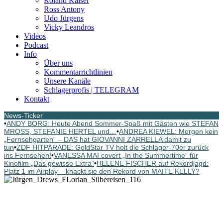
Roland Kaiser
Ross Antony
Udo Jürgens
Vicky Leandros
Videos
Podcast
Info
Über uns
Kommentarrichtlinien
Unsere Kanäle
Schlagerprofis | TELEGRAM
Kontakt
News-Ticker
•
ANDY BORG: Heute Abend Sommer-Spaß mit Gästen wie STEFAN
MROSS, STEFANIE HERTEL und…
•
ANDREA KIEWEL: Morgen kein
„Fernsehgarten“ – DAS hat GIOVANNI ZARRELLA damit zu
tun
•
ZDF HITPARADE: GoldStar TV holt die Schlager-70er zurück
ins Fernsehen!
•
VANESSA MAI covert „In the Summertime“ für
Kinofilm „Das gewisse Extra“
•
HELENE FISCHER auf Rekordjagd:
Platz 1 im Airplay – knackt sie den Rekord von MAITE KELLY?