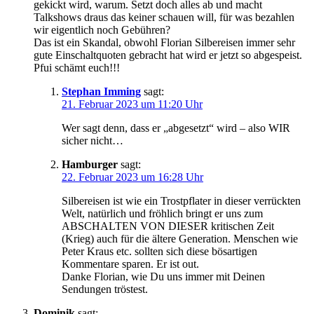
gekickt wird, warum. Setzt doch alles ab und macht
Talkshows draus das keiner schauen will, für was bezahlen
wir eigentlich noch Gebühren?
Das ist ein Skandal, obwohl Florian Silbereisen immer sehr
gute Einschaltquoten gebracht hat wird er jetzt so abgespeist.
Pfui schämt euch!!!
Stephan Imming
sagt:
21. Februar 2023 um 11:20 Uhr
Wer sagt denn, dass er „abgesetzt“ wird – also WIR
sicher nicht…
Hamburger
sagt:
22. Februar 2023 um 16:28 Uhr
Silbereisen ist wie ein Trostpflater in dieser verrückten
Welt, natürlich und fröhlich bringt er uns zum
ABSCHALTEN VON DIESER kritischen Zeit
(Krieg) auch für die ältere Generation. Menschen wie
Peter Kraus etc. sollten sich diese bösartigen
Kommentare sparen. Er ist out.
Danke Florian, wie Du uns immer mit Deinen
Sendungen tröstest.
Dominik
sagt: