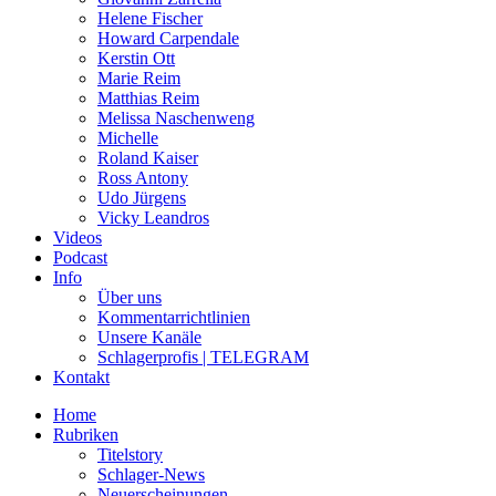
Helene Fischer
Howard Carpendale
Kerstin Ott
Marie Reim
Matthias Reim
Melissa Naschenweng
Michelle
Roland Kaiser
Ross Antony
Udo Jürgens
Vicky Leandros
Videos
Podcast
Info
Über uns
Kommentarrichtlinien
Unsere Kanäle
Schlagerprofis | TELEGRAM
Kontakt
Home
Rubriken
Titelstory
Schlager-News
Neuerscheinungen