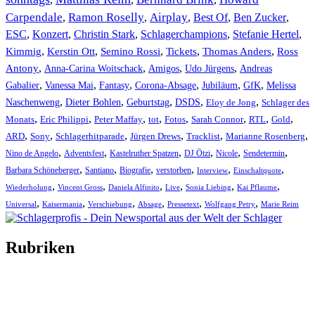
Carpendale
Ramon Roselly
Airplay
Best Of
Ben Zucker
,
,
,
,
,
ESC
,
Konzert
,
Christin Stark
,
Schlagerchampions
,
Stefanie Hertel
,
Kimmig
,
Kerstin Ott
,
,
,
,
Semino Rossi
Tickets
Thomas Anders
Ross
,
,
,
,
Antony
Anna-Carina Woitschack
Amigos
Udo Jürgens
Andreas
,
,
,
,
,
,
Gabalier
Vanessa Mai
Fantasy
Corona-Absage
Jubiläum
GfK
Melissa
,
,
,
,
,
Naschenweng
Dieter Bohlen
Geburtstag
DSDS
Eloy de Jong
Schlager des
,
,
,
,
,
,
,
,
Monats
Eric Philippi
Peter Maffay
tot
Fotos
Sarah Connor
RTL
Gold
,
,
,
,
,
,
ARD
Sony
Schlagerhitparade
Jürgen Drews
Tracklist
Marianne Rosenberg
,
,
,
,
,
,
Nino de Angelo
Adventsfest
Kastelruther Spatzen
DJ Ötzi
Nicole
Sendetermin
,
,
,
,
,
,
Barbara Schöneberger
Santiano
Biografie
verstorben
Interview
Einschaltquote
,
,
,
,
,
,
Wiederholung
Vincent Gross
Daniela Alfinito
Live
Sonia Liebing
Kai Pflaume
,
,
,
,
,
,
Universal
Kaisermania
Verschiebung
Absage
Pressetext
Wolfgang Petry
Marie Reim
Rubriken
Titelstory
SchlagerNews
Neuerscheinungen