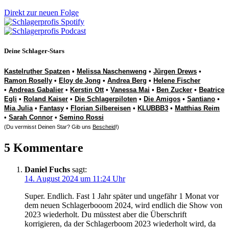
Direkt zur neuen Folge
Deine Schlager-Stars
Kastelruther Spatzen
•
Melissa Naschenweng
•
Jürgen Drews
•
Ramon Roselly
•
Eloy de Jong
•
Andrea Berg
•
Helene Fischer
•
Andreas Gabalier
•
Kerstin Ott
•
Vanessa Mai
•
Ben Zucker
•
Beatrice
Egli
•
Roland Kaiser
•
Die Schlagerpiloten
•
Die Amigos
•
Santiano
•
Mia Julia
•
Fantasy
•
Florian Silbereisen
•
KLUBBB3
•
Matthias Reim
•
Sarah Connor
•
Semino Rossi
(Du vermisst Deinen Star? Gib uns
Bescheid
!)
5 Kommentare
Daniel Fuchs
sagt:
14. August 2024 um 11:24 Uhr
Super. Endlich. Fast 1 Jahr später und ungefähr 1 Monat vor
dem neuen Schlagerbooom 2024, wird endlich die Show von
2023 wiederholt. Du müsstest aber die Überschrift
korrigieren, da der Schlagerboom 2023 wiederholt wird, da