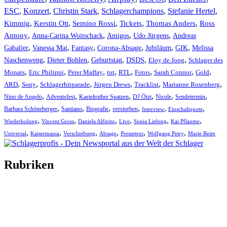
ESC
,
Konzert
,
Christin Stark
,
Schlagerchampions
,
Stefanie Hertel
,
Kimmig
,
Kerstin Ott
,
,
,
,
Semino Rossi
Tickets
Thomas Anders
Ross
,
,
,
,
Antony
Anna-Carina Woitschack
Amigos
Udo Jürgens
Andreas
,
,
,
,
,
,
Gabalier
Vanessa Mai
Fantasy
Corona-Absage
Jubiläum
GfK
Melissa
,
,
,
,
,
Naschenweng
Dieter Bohlen
Geburtstag
DSDS
Eloy de Jong
Schlager des
,
,
,
,
,
,
,
,
Monats
Eric Philippi
Peter Maffay
tot
RTL
Fotos
Sarah Connor
Gold
,
,
,
,
,
,
ARD
Sony
Schlagerhitparade
Jürgen Drews
Tracklist
Marianne Rosenberg
,
,
,
,
,
,
Nino de Angelo
Adventsfest
Kastelruther Spatzen
DJ Ötzi
Nicole
Sendetermin
,
,
,
,
,
,
Barbara Schöneberger
Santiano
Biografie
verstorben
Interview
Einschaltquote
,
,
,
,
,
,
Wiederholung
Vincent Gross
Daniela Alfinito
Live
Sonia Liebing
Kai Pflaume
,
,
,
,
,
,
Universal
Kaisermania
Verschiebung
Absage
Pressetext
Wolfgang Petry
Marie Reim
Rubriken
Titelstory
SchlagerNews
Neuerscheinungen
Interviews
Biographien