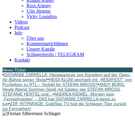
Roland Kaiser
Ross Antony
Udo Jürgens
Vicky Leandros
Videos
Podcast
Info
Über uns
Kommentarrichtlinien
Unsere Kanäle
Schlagerprofis | TELEGRAM
Kontakt
News-Ticker
•
GIOVANNI ZARRELLA: Heiratsantrag von Künstlern auf der Open-
Air-Bühne seiner Show!
•
HEIDI KLUM wechselt mit „HEIDIFEST“ von
ProSieben zu RTL – Vorbild für STEFAN MROSS?
•
ANDY BORG:
Heute Abend Sommer-Spaß mit Gästen wie STEFAN MROSS,
STEFANIE HERTEL und…
•
ANDREA KIEWEL: Morgen kein
„Fernsehgarten“ – DAS hat GIOVANNI ZARRELLA damit zu
tun
•
ZDF HITPARADE: GoldStar TV holt die Schlager-70er zurück
ins Fernsehen!