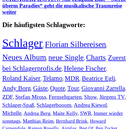
überm Paradies“ geht die musikalische Traumreise
weiter
Die häufigsten Schlagworte:
Schlager
Florian Silbereisen
,
,
Neues Album
neue Single
Charts
Zuerst
,
,
,
bei Schlagerprofis.de
Helene Fischer
,
,
Roland Kaiser
Telamo
MDR
Beatrice Egli
,
,
,
,
Andy Borg
Gäste
Quote
Tour
Giovanni Zarrella
,
,
,
,
,
ZDF
Stefan Mross
Fernsehgarten
Show
Jürgens TV
,
,
,
,
,
Schlager-Spaß
Schlagerbooom
Andrea Kiewel
,
,
,
Michelle
Andrea Berg
Maite Kelly
SWR
Immer wieder
,
,
,
,
sonntags
Matthias Reim
Bernhard Brink
Howard
,
,
,
Carpendale
Ramon Roselly
Airplay
Best Of
Ben Zucker
,
,
,
,
,