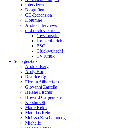
Interviews
Biografien
CD-Rezension
Kolumne
Audio-Interviews
und noch viel mehr
Gewinnspiel
Konzertberichte
ESC
Glückwunsch!
TV-Kritik
Schlagerstars
Andrea Berg
Andy Borg
Beatrice Egli
Florian Silbereisen
Giovanni Zarrella
Helene Fischer
Howard Carpendale
Kerstin Ott
Marie Reim
Matthias Reim
Melissa Naschenweng
Michelle