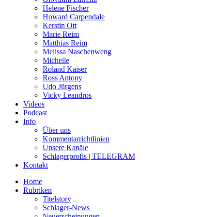
Helene Fischer
Howard Carpendale
Kerstin Ott
Marie Reim
Matthias Reim
Melissa Naschenweng
Michelle
Roland Kaiser
Ross Antony
Udo Jürgens
Vicky Leandros
Videos
Podcast
Info
Über uns
Kommentarrichtlinien
Unsere Kanäle
Schlagerprofis | TELEGRAM
Kontakt
Home
Rubriken
Titelstory
Schlager-News
Neuerscheinungen