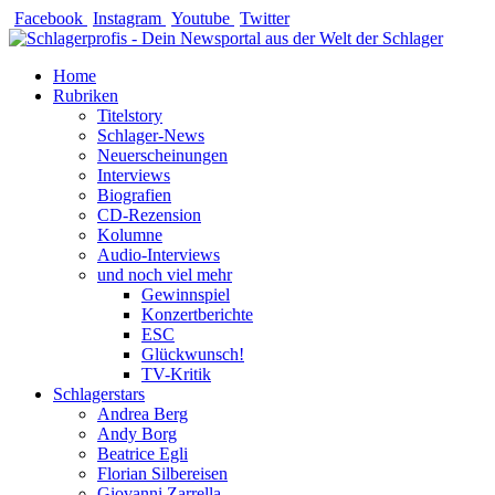
Zum
Facebook
Instagram
Youtube
Twitter
Inhalt
springen
Home
Rubriken
Titelstory
Schlager-News
Neuerscheinungen
Interviews
Biografien
CD-Rezension
Kolumne
Audio-Interviews
und noch viel mehr
Gewinnspiel
Konzertberichte
ESC
Glückwunsch!
TV-Kritik
Schlagerstars
Andrea Berg
Andy Borg
Beatrice Egli
Florian Silbereisen
Giovanni Zarrella