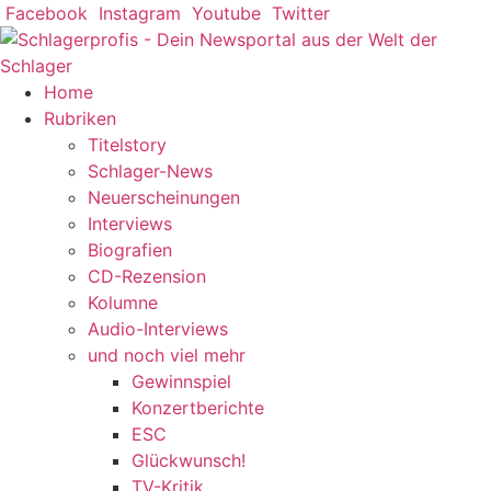
Zum
Facebook
Instagram
Youtube
Twitter
Inhalt
springen
Home
Rubriken
Titelstory
Schlager-News
Neuerscheinungen
Interviews
Biografien
CD-Rezension
Kolumne
Audio-Interviews
und noch viel mehr
Gewinnspiel
Konzertberichte
ESC
Glückwunsch!
TV-Kritik