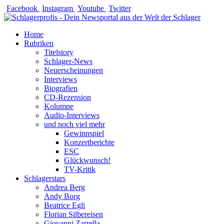
Zum
Facebook
Instagram
Youtube
Twitter
Inhalt
springen
Home
Rubriken
Titelstory
Schlager-News
Neuerscheinungen
Interviews
Biografien
CD-Rezension
Kolumne
Audio-Interviews
und noch viel mehr
Gewinnspiel
Konzertberichte
ESC
Glückwunsch!
TV-Kritik
Schlagerstars
Andrea Berg
Andy Borg
Beatrice Egli
Florian Silbereisen
Giovanni Zarrella