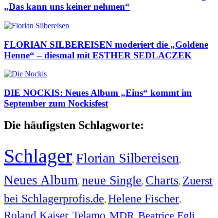
„Das kann uns keiner nehmen“
FLORIAN SILBEREISEN moderiert die „Goldene
Henne“ – diesmal mit ESTHER SEDLACZEK
DIE NOCKIS: Neues Album „Eins“ kommt im
September zum Nockisfest
Die häufigsten Schlagworte:
Schlager
Florian Silbereisen
,
,
Neues Album
neue Single
Charts
Zuerst
,
,
,
bei Schlagerprofis.de
Helene Fischer
,
,
Roland Kaiser
Telamo
MDR
Beatrice Egli
,
,
,
,