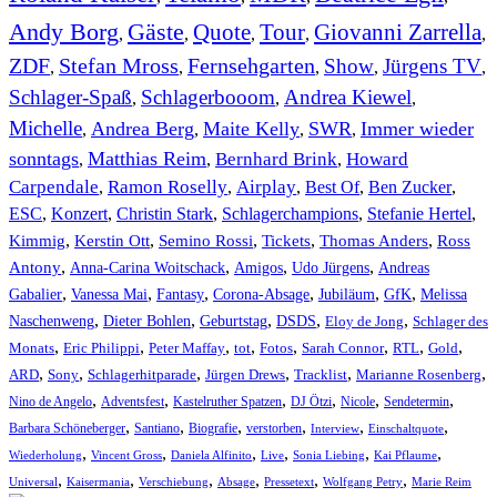
Andy Borg
Gäste
Quote
Tour
Giovanni Zarrella
,
,
,
,
,
ZDF
Stefan Mross
Fernsehgarten
Show
Jürgens TV
,
,
,
,
,
Schlager-Spaß
Schlagerbooom
Andrea Kiewel
,
,
,
Michelle
Andrea Berg
Maite Kelly
SWR
Immer wieder
,
,
,
,
sonntags
Matthias Reim
Bernhard Brink
Howard
,
,
,
Carpendale
Ramon Roselly
Airplay
Best Of
Ben Zucker
,
,
,
,
,
ESC
,
Konzert
,
Christin Stark
,
Schlagerchampions
,
Stefanie Hertel
,
Kimmig
,
Kerstin Ott
,
,
,
,
Semino Rossi
Tickets
Thomas Anders
Ross
,
,
,
,
Antony
Anna-Carina Woitschack
Amigos
Udo Jürgens
Andreas
,
,
,
,
,
,
Gabalier
Vanessa Mai
Fantasy
Corona-Absage
Jubiläum
GfK
Melissa
,
,
,
,
,
Naschenweng
Dieter Bohlen
Geburtstag
DSDS
Eloy de Jong
Schlager des
,
,
,
,
,
,
,
,
Monats
Eric Philippi
Peter Maffay
tot
Fotos
Sarah Connor
RTL
Gold
,
,
,
,
,
,
ARD
Sony
Schlagerhitparade
Jürgen Drews
Tracklist
Marianne Rosenberg
,
,
,
,
,
,
Nino de Angelo
Adventsfest
Kastelruther Spatzen
DJ Ötzi
Nicole
Sendetermin
,
,
,
,
,
,
Barbara Schöneberger
Santiano
Biografie
verstorben
Interview
Einschaltquote
,
,
,
,
,
,
Wiederholung
Vincent Gross
Daniela Alfinito
Live
Sonia Liebing
Kai Pflaume
,
,
,
,
,
,
Universal
Kaisermania
Verschiebung
Absage
Pressetext
Wolfgang Petry
Marie Reim