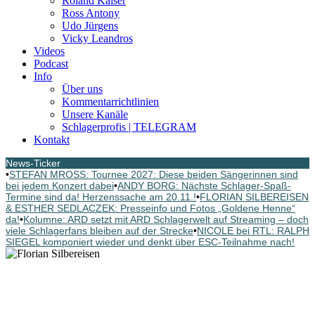
Roland Kaiser
Ross Antony
Udo Jürgens
Vicky Leandros
Videos
Podcast
Info
Über uns
Kommentarrichtlinien
Unsere Kanäle
Schlagerprofis | TELEGRAM
Kontakt
News-Ticker
•
STEFAN MROSS: Tournee 2027: Diese beiden Sängerinnen sind
bei jedem Konzert dabei
•
ANDY BORG: Nächste Schlager-Spaß-
Termine sind da! Herzenssache am 20.11.!
•
FLORIAN SILBEREISEN
& ESTHER SEDLACZEK: Presseinfo und Fotos „Goldene Henne“
da!
•
Kolumne: ARD setzt mit ARD Schlagerwelt auf Streaming – doch
viele Schlagerfans bleiben auf der Strecke
•
NICOLE bei RTL: RALPH
SIEGEL komponiert wieder und denkt über ESC-Teilnahme nach!