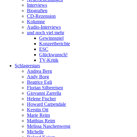
Interviews
Biografien
CD-Rezension
Kolumne
Audio-Interviews
und noch viel mehr
Gewinnspiel
Konzertberichte
ESC
Glückwunsch!
TV-Kritik
Schlagerstars
Andrea Berg
Andy Borg
Beatrice Egli
Florian Silbereisen
Giovanni Zarrella
Helene Fischer
Howard Carpendale
Kerstin Ott
Marie Reim
Matthias Reim
Melissa Naschenweng
Michelle