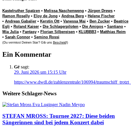
Kastelruther Spatzen
•
Melissa Naschenweng
•
Jürgen Drews
•
Ramon Roselly
•
Eloy de Jong
•
Andrea Berg
•
Helene Fischer
•
Andreas Gabalier
•
Kerstin Ott
•
Vanessa Mai
•
Ben Zucker
•
Beatrice
Egli
•
Roland Kaiser
•
Die Schlagerpiloten
•
Die Amigos
•
Santiano
•
Mia Julia
•
Fantasy
•
Florian Silbereisen
•
KLUBBB3
•
Matthias Reim
•
Sarah Connor
•
Semino Rossi
(Du vermisst Deinen Star? Gib uns
Bescheid
!)
Ein Kommentar
Gé
sagt:
29. Juni 2026 um 15:15 Uhr
https://www.dwdl.de/zahlenzentrale/106994/traumschiff_trotz
Weitere Schlager-News
STEFAN MROSS: Tournee 2027: Diese beiden
Sängerinnen sind bei jedem Konzert dabei