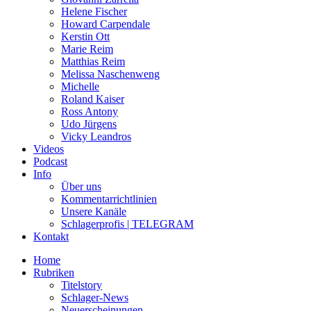
Helene Fischer
Howard Carpendale
Kerstin Ott
Marie Reim
Matthias Reim
Melissa Naschenweng
Michelle
Roland Kaiser
Ross Antony
Udo Jürgens
Vicky Leandros
Videos
Podcast
Info
Über uns
Kommentarrichtlinien
Unsere Kanäle
Schlagerprofis | TELEGRAM
Kontakt
Home
Rubriken
Titelstory
Schlager-News
Neuerscheinungen