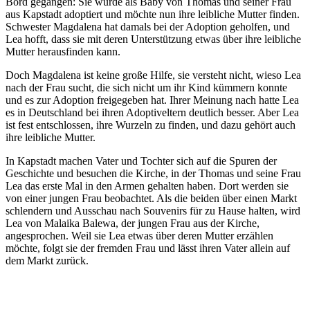
Bord gegangen: Sie wurde als Baby von Thomas und seiner Frau
aus Kapstadt adoptiert und möchte nun ihre leibliche Mutter finden.
Schwester Magdalena hat damals bei der Adoption geholfen, und
Lea hofft, dass sie mit deren Unterstützung etwas über ihre leibliche
Mutter herausfinden kann.
Doch Magdalena ist keine große Hilfe, sie versteht nicht, wieso Lea
nach der Frau sucht, die sich nicht um ihr Kind kümmern konnte
und es zur Adoption freigegeben hat. Ihrer Meinung nach hatte Lea
es in Deutschland bei ihren Adoptiveltern deutlich besser. Aber Lea
ist fest entschlossen, ihre Wurzeln zu finden, und dazu gehört auch
ihre leibliche Mutter.
In Kapstadt machen Vater und Tochter sich auf die Spuren der
Geschichte und besuchen die Kirche, in der Thomas und seine Frau
Lea das erste Mal in den Armen gehalten haben. Dort werden sie
von einer jungen Frau beobachtet. Als die beiden über einen Markt
schlendern und Ausschau nach Souvenirs für zu Hause halten, wird
Lea von Malaika Balewa, der jungen Frau aus der Kirche,
angesprochen. Weil sie Lea etwas über deren Mutter erzählen
möchte, folgt sie der fremden Frau und lässt ihren Vater allein auf
dem Markt zurück.