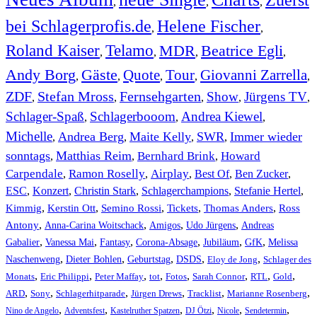
,
,
,
bei Schlagerprofis.de
Helene Fischer
,
,
Roland Kaiser
Telamo
MDR
Beatrice Egli
,
,
,
,
Andy Borg
Gäste
Quote
Tour
Giovanni Zarrella
,
,
,
,
,
ZDF
Stefan Mross
Fernsehgarten
Show
Jürgens TV
,
,
,
,
,
Schlager-Spaß
Schlagerbooom
Andrea Kiewel
,
,
,
Michelle
Andrea Berg
Maite Kelly
SWR
Immer wieder
,
,
,
,
sonntags
Matthias Reim
Bernhard Brink
Howard
,
,
,
Carpendale
Ramon Roselly
Airplay
Best Of
Ben Zucker
,
,
,
,
,
ESC
,
Konzert
,
Christin Stark
,
Schlagerchampions
,
Stefanie Hertel
,
Kimmig
,
Kerstin Ott
,
,
,
,
Semino Rossi
Tickets
Thomas Anders
Ross
,
,
,
,
Antony
Anna-Carina Woitschack
Amigos
Udo Jürgens
Andreas
,
,
,
,
,
,
Gabalier
Vanessa Mai
Fantasy
Corona-Absage
Jubiläum
GfK
Melissa
,
,
,
,
,
Naschenweng
Dieter Bohlen
Geburtstag
DSDS
Eloy de Jong
Schlager des
,
,
,
,
,
,
,
,
Monats
Eric Philippi
Peter Maffay
tot
Fotos
Sarah Connor
RTL
Gold
,
,
,
,
,
,
ARD
Sony
Schlagerhitparade
Jürgen Drews
Tracklist
Marianne Rosenberg
,
,
,
,
,
,
Nino de Angelo
Adventsfest
Kastelruther Spatzen
DJ Ötzi
Nicole
Sendetermin