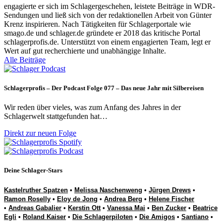
engagierte er sich im Schlagergeschehen, leistete Beiträge in WDR-
Sendungen und ließ sich von der redaktionellen Arbeit von Günter
Krenz inspirieren. Nach Tätigkeiten für Schlagerportale wie
smago.de und schlager.de gründete er 2018 das kritische Portal
schlagerprofis.de. Unterstützt von einem engagierten Team, legt er
Wert auf gut recherchierte und unabhängige Inhalte.
Alle Beiträge
Schlagerprofis – Der Podcast Folge 077 – Das neue Jahr mit Silbereisen
Wir reden über vieles, was zum Anfang des Jahres in der
Schlagerwelt stattgefunden hat…
Direkt zur neuen Folge
Deine Schlager-Stars
Kastelruther Spatzen
•
Melissa Naschenweng
•
Jürgen Drews
•
Ramon Roselly
•
Eloy de Jong
•
Andrea Berg
•
Helene Fischer
•
Andreas Gabalier
•
Kerstin Ott
•
Vanessa Mai
•
Ben Zucker
•
Beatrice
Egli
•
Roland Kaiser
•
Die Schlagerpiloten
•
Die Amigos
•
Santiano
•