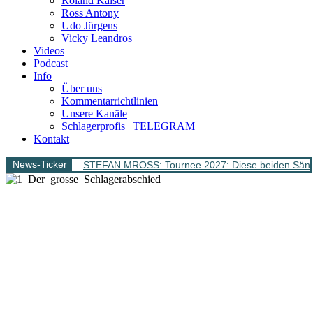
Roland Kaiser
Ross Antony
Udo Jürgens
Vicky Leandros
Videos
Podcast
Info
Über uns
Kommentarrichtlinien
Unsere Kanäle
Schlagerprofis | TELEGRAM
Kontakt
News-Ticker
STEFAN MROSS: Tournee 2027: Diese beiden Sänge