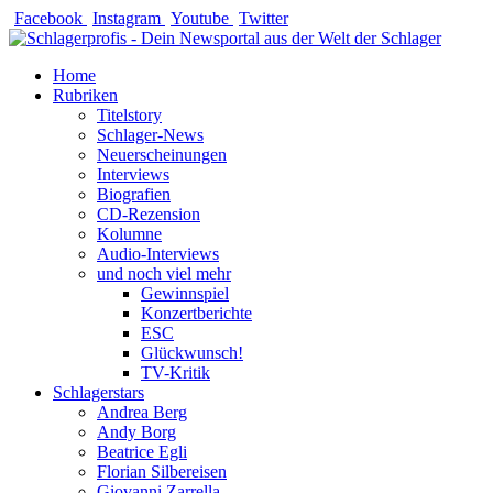
Zum
Facebook
Instagram
Youtube
Twitter
Inhalt
springen
Home
Rubriken
Titelstory
Schlager-News
Neuerscheinungen
Interviews
Biografien
CD-Rezension
Kolumne
Audio-Interviews
und noch viel mehr
Gewinnspiel
Konzertberichte
ESC
Glückwunsch!
TV-Kritik
Schlagerstars
Andrea Berg
Andy Borg
Beatrice Egli
Florian Silbereisen
Giovanni Zarrella