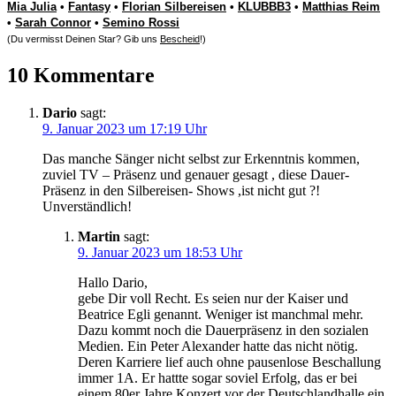
Mia Julia
•
Fantasy
•
Florian Silbereisen
•
KLUBBB3
•
Matthias Reim
•
Sarah Connor
•
Semino Rossi
(Du vermisst Deinen Star? Gib uns
Bescheid
!)
10 Kommentare
Dario
sagt:
9. Januar 2023 um 17:19 Uhr
Das manche Sänger nicht selbst zur Erkenntnis kommen,
zuviel TV – Präsenz und genauer gesagt , diese Dauer-
Präsenz in den Silbereisen- Shows ,ist nicht gut ?!
Unverständlich!
Martin
sagt:
9. Januar 2023 um 18:53 Uhr
Hallo Dario,
gebe Dir voll Recht. Es seien nur der Kaiser und
Beatrice Egli genannt. Weniger ist manchmal mehr.
Dazu kommt noch die Dauerpräsenz in den sozialen
Medien. Ein Peter Alexander hatte das nicht nötig.
Deren Karriere lief auch ohne pausenlose Beschallung
immer 1A. Er hattte sogar soviel Erfolg, das er bei
einem 80er Jahre Konzert vor der Deutschlandhalle ein