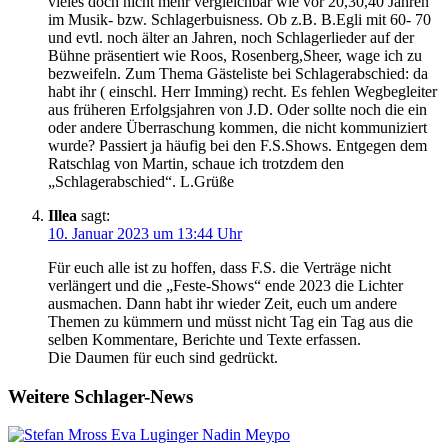
vieles doch nicht mehr vergleichbar wie vor 20,30,40 Jahren
im Musik- bzw. Schlagerbuisness. Ob z.B. B.Egli mit 60- 70
und evtl. noch älter an Jahren, noch Schlagerlieder auf der
Bühne präsentiert wie Roos, Rosenberg,Sheer, wage ich zu
bezweifeln. Zum Thema Gästeliste bei Schlagerabschied: da
habt ihr ( einschl. Herr Imming) recht. Es fehlen Wegbegleiter
aus früheren Erfolgsjahren von J.D. Oder sollte noch die ein
oder andere Überraschung kommen, die nicht kommuniziert
wurde? Passiert ja häufig bei den F.S.Shows. Entgegen dem
Ratschlag von Martin, schaue ich trotzdem den
„Schlagerabschied“. L.Grüße
Illea
sagt:
10. Januar 2023 um 13:44 Uhr
Für euch alle ist zu hoffen, dass F.S. die Verträge nicht
verlängert und die „Feste-Shows“ ende 2023 die Lichter
ausmachen. Dann habt ihr wieder Zeit, euch um andere
Themen zu kümmern und müsst nicht Tag ein Tag aus die
selben Kommentare, Berichte und Texte erfassen.
Die Daumen für euch sind gedrückt.
Weitere Schlager-News