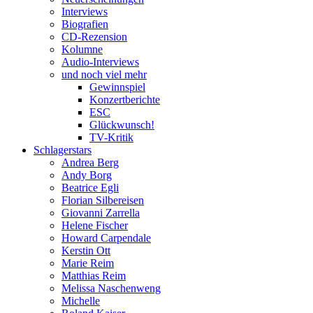
Interviews
Biografien
CD-Rezension
Kolumne
Audio-Interviews
und noch viel mehr
Gewinnspiel
Konzertberichte
ESC
Glückwunsch!
TV-Kritik
Schlagerstars
Andrea Berg
Andy Borg
Beatrice Egli
Florian Silbereisen
Giovanni Zarrella
Helene Fischer
Howard Carpendale
Kerstin Ott
Marie Reim
Matthias Reim
Melissa Naschenweng
Michelle