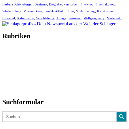
,
,
,
,
,
,
Barbara Schöneberger
Santiano
Biografie
verstorben
Interview
Einschaltquote
,
,
,
,
,
,
Wiederholung
Vincent Gross
Daniela Alfinito
Live
Sonia Liebing
Kai Pflaume
,
,
,
,
,
,
Universal
Kaisermania
Verschiebung
Absage
Pressetext
Wolfgang Petry
Marie Reim
Rubriken
Titelstory
SchlagerNews
Neuerscheinungen
Interviews
Biographien
CD-Rezension
Kolumne
Audio-Interviews
und mehr…
Suchformular
Search Button
Search
for: