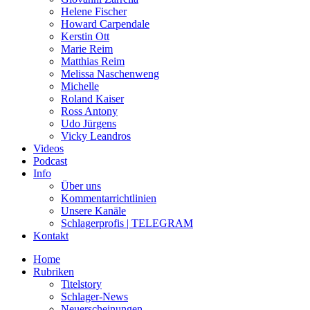
Helene Fischer
Howard Carpendale
Kerstin Ott
Marie Reim
Matthias Reim
Melissa Naschenweng
Michelle
Roland Kaiser
Ross Antony
Udo Jürgens
Vicky Leandros
Videos
Podcast
Info
Über uns
Kommentarrichtlinien
Unsere Kanäle
Schlagerprofis | TELEGRAM
Kontakt
Home
Rubriken
Titelstory
Schlager-News
Neuerscheinungen