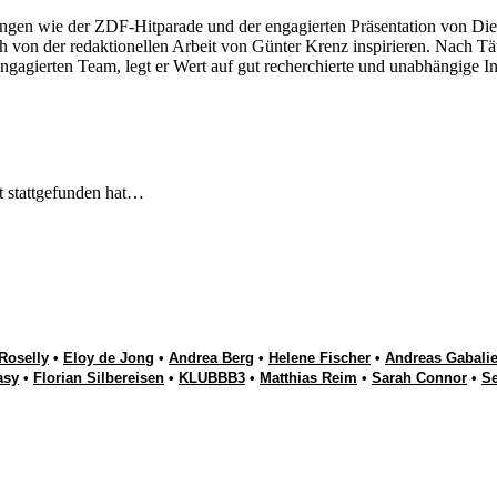
ngen wie der ZDF-Hitparade und der engagierten Präsentation von Die
 von der redaktionellen Arbeit von Günter Krenz inspirieren. Nach Tät
engagierten Team, legt er Wert auf gut recherchierte und unabhängige In
t stattgefunden hat…
Roselly
•
Eloy de Jong
•
Andrea Berg
•
Helene Fischer
•
Andreas Gabalie
asy
•
Florian Silbereisen
•
KLUBBB3
•
Matthias Reim
•
Sarah Connor
•
S