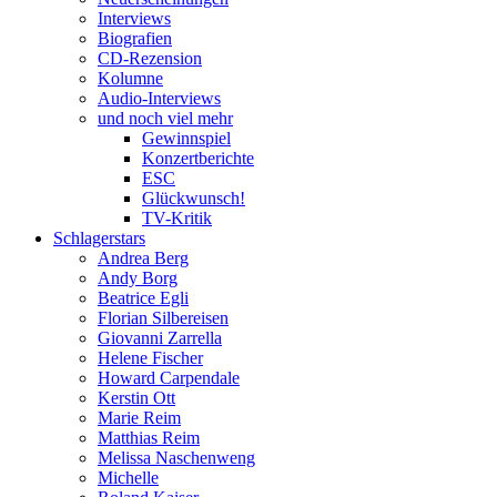
Interviews
Biografien
CD-Rezension
Kolumne
Audio-Interviews
und noch viel mehr
Gewinnspiel
Konzertberichte
ESC
Glückwunsch!
TV-Kritik
Schlagerstars
Andrea Berg
Andy Borg
Beatrice Egli
Florian Silbereisen
Giovanni Zarrella
Helene Fischer
Howard Carpendale
Kerstin Ott
Marie Reim
Matthias Reim
Melissa Naschenweng
Michelle