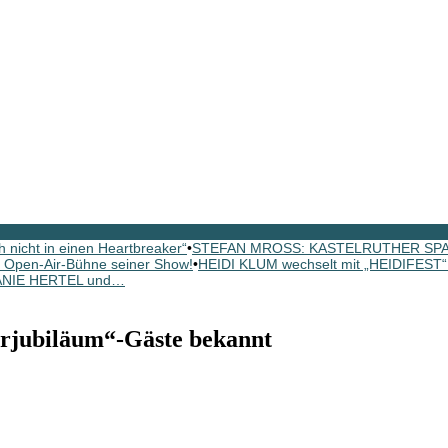
icht in einen Heartbreaker“
•
STEFAN MROSS: KASTELRUTHER SPATZE
 Open-Air-Bühne seiner Show!
•
HEIDI KLUM wechselt mit „HEIDIFEST“
FANIE HERTEL und…
jubiläum“-Gäste bekannt