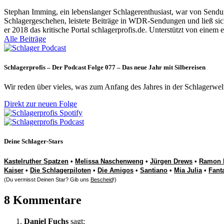
Stephan Imming, ein lebenslanger Schlagerenthusiast, war von Sendu
Schlagergeschehen, leistete Beiträge in WDR-Sendungen und ließ sich
er 2018 das kritische Portal schlagerprofis.de. Unterstützt von einem 
Alle Beiträge
Schlagerprofis – Der Podcast Folge 077 – Das neue Jahr mit Silbereisen
Wir reden über vieles, was zum Anfang des Jahres in der Schlagerwel
Direkt zur neuen Folge
Deine Schlager-Stars
Kastelruther Spatzen
•
Melissa Naschenweng
•
Jürgen Drews
•
Ramon 
Kaiser
•
Die Schlagerpiloten
•
Die Amigos
•
Santiano
•
Mia Julia
•
Fant
(Du vermisst Deinen Star? Gib uns
Bescheid
!)
8 Kommentare
Daniel Fuchs
sagt: