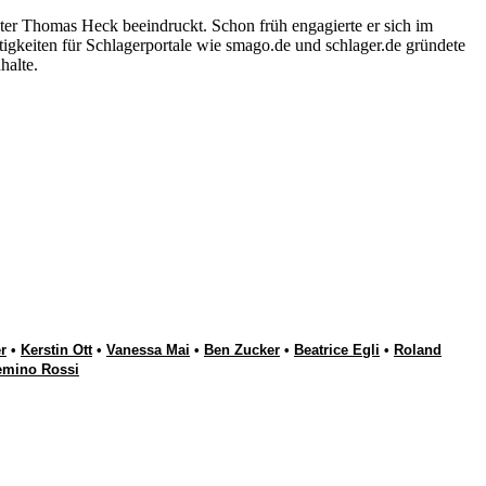
ter Thomas Heck beeindruckt. Schon früh engagierte er sich im
igkeiten für Schlagerportale wie smago.de und schlager.de gründete
halte.
r
•
Kerstin Ott
•
Vanessa Mai
•
Ben Zucker
•
Beatrice Egli
•
Roland
emino Rossi