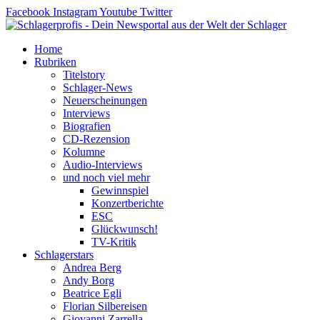
Zum
Facebook
Instagram
Youtube
Twitter
Inhalt
springen
Home
Rubriken
Titelstory
Schlager-News
Neuerscheinungen
Interviews
Biografien
CD-Rezension
Kolumne
Audio-Interviews
und noch viel mehr
Gewinnspiel
Konzertberichte
ESC
Glückwunsch!
TV-Kritik
Schlagerstars
Andrea Berg
Andy Borg
Beatrice Egli
Florian Silbereisen
Giovanni Zarrella