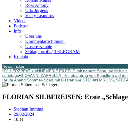
Roland Kaiser
Ross Antony
Udo Jürgens
Vicky Leandros
Videos
Podcast
Info
Über uns
Kommentarrichtlinien
Unsere Kanäle
Schlagerprofis | TELEGRAM
Kontakt
News-Ticker
•
DJ HERZBEAT x ANNEMERIE EILFELD mit neuem Song „Verlieb dich n
sonntags
•
GIOVANNI ZARRELLA: Heiratsantrag von Künstlern auf der
Heute Abend Sommer-Spaß mit Gästen wie STEFAN MROSS, STE
FLORIAN SILBEREISEN: Erste „Schlager
Stephan Imming
29/02/2024
10:11