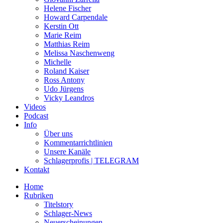
Helene Fischer
Howard Carpendale
Kerstin Ott
Marie Reim
Matthias Reim
Melissa Naschenweng
Michelle
Roland Kaiser
Ross Antony
Udo Jürgens
Vicky Leandros
Videos
Podcast
Info
Über uns
Kommentarrichtlinien
Unsere Kanäle
Schlagerprofis | TELEGRAM
Kontakt
Home
Rubriken
Titelstory
Schlager-News
Neuerscheinungen