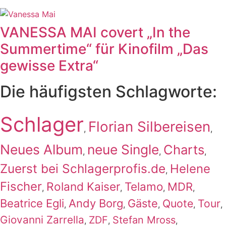
VANESSA MAI covert „In the
Summertime“ für Kinofilm „Das
gewisse Extra“
Die häufigsten Schlagworte:
Schlager
Florian Silbereisen
,
,
Neues Album
neue Single
Charts
,
,
,
Zuerst bei Schlagerprofis.de
Helene
,
Fischer
Roland Kaiser
Telamo
MDR
,
,
,
,
Beatrice Egli
Andy Borg
Gäste
Quote
Tour
,
,
,
,
,
Giovanni Zarrella
ZDF
Stefan Mross
,
,
,