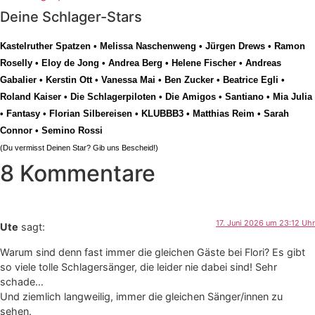
Deine Schlager-Stars
Kastelruther Spatzen
•
Melissa Naschenweng
•
Jürgen Drews
•
Ramon
Roselly
•
Eloy de Jong
•
Andrea Berg
•
Helene Fischer
•
Andreas
Gabalier
•
Kerstin Ott
•
Vanessa Mai
•
Ben Zucker
•
Beatrice Egli
•
Roland Kaiser
•
Die Schlagerpiloten
•
Die Amigos
•
Santiano
•
Mia Julia
•
Fantasy
•
Florian Silbereisen
•
KLUBBB3
•
Matthias Reim
•
Sarah
Connor
•
Semino Rossi
(Du vermisst Deinen Star? Gib uns
Bescheid
!)
8 Kommentare
17. Juni 2026 um 23:12 Uhr
Ute
sagt:
Warum sind denn fast immer die gleichen Gäste bei Flori? Es gibt
so viele tolle Schlagersänger, die leider nie dabei sind! Sehr
schade…
Und ziemlich langweilig, immer die gleichen Sänger/innen zu
sehen.