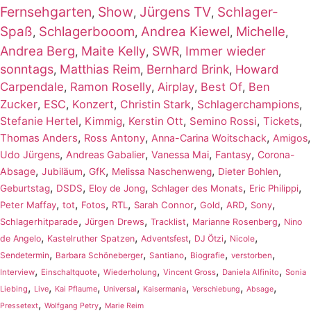
Fernsehgarten
Show
Jürgens TV
Schlager-
,
,
,
Spaß
Schlagerbooom
Andrea Kiewel
Michelle
,
,
,
,
Andrea Berg
Maite Kelly
SWR
Immer wieder
,
,
,
sonntags
Matthias Reim
Bernhard Brink
,
,
,
Howard
Carpendale
,
Ramon Roselly
,
Airplay
,
Best Of
,
Ben
Zucker
,
ESC
,
Konzert
,
,
,
Christin Stark
Schlagerchampions
,
,
,
,
,
Stefanie Hertel
Kimmig
Kerstin Ott
Semino Rossi
Tickets
,
,
,
,
Thomas Anders
Ross Antony
Anna-Carina Woitschack
Amigos
,
,
,
,
Udo Jürgens
Andreas Gabalier
Vanessa Mai
Fantasy
Corona-
,
,
,
,
,
Absage
Jubiläum
GfK
Melissa Naschenweng
Dieter Bohlen
,
,
,
,
,
Geburtstag
DSDS
Eloy de Jong
Schlager des Monats
Eric Philippi
,
,
,
,
,
,
,
,
Peter Maffay
tot
Fotos
RTL
Sarah Connor
Gold
ARD
Sony
,
,
,
,
Schlagerhitparade
Jürgen Drews
Tracklist
Marianne Rosenberg
Nino
,
,
,
,
,
de Angelo
Kastelruther Spatzen
Adventsfest
DJ Ötzi
Nicole
,
,
,
,
,
Sendetermin
Barbara Schöneberger
Santiano
Biografie
verstorben
,
,
,
,
,
Interview
Einschaltquote
Wiederholung
Vincent Gross
Daniela Alfinito
Sonia
,
,
,
,
,
,
,
Liebing
Live
Kai Pflaume
Universal
Kaisermania
Verschiebung
Absage
,
,
Pressetext
Wolfgang Petry
Marie Reim