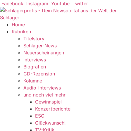
Zum
Facebook
Instagram
Youtube
Twitter
Inhalt
springen
Home
Rubriken
Titelstory
Schlager-News
Neuerscheinungen
Interviews
Biografien
CD-Rezension
Kolumne
Audio-Interviews
und noch viel mehr
Gewinnspiel
Konzertberichte
ESC
Glückwunsch!
TV-Kritik