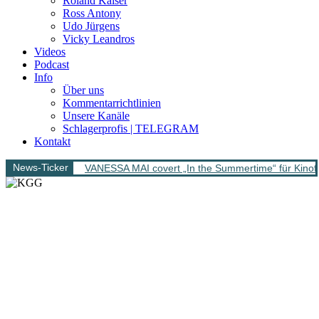
Roland Kaiser
Ross Antony
Udo Jürgens
Vicky Leandros
Videos
Podcast
Info
Über uns
Kommentarrichtlinien
Unsere Kanäle
Schlagerprofis | TELEGRAM
Kontakt
News-Ticker
VANESSA MAI covert „In the Summertime“ für Kinofi