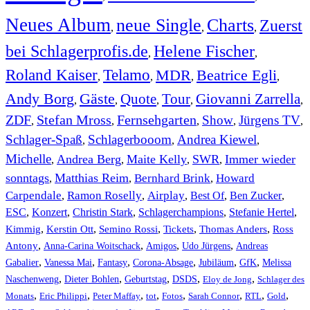
Neues Album
neue Single
Charts
Zuerst
,
,
,
bei Schlagerprofis.de
Helene Fischer
,
,
Roland Kaiser
Telamo
MDR
Beatrice Egli
,
,
,
,
Andy Borg
Gäste
Quote
Tour
Giovanni Zarrella
,
,
,
,
,
ZDF
Stefan Mross
Fernsehgarten
Show
Jürgens TV
,
,
,
,
,
Schlager-Spaß
Schlagerbooom
Andrea Kiewel
,
,
,
Michelle
Andrea Berg
Maite Kelly
SWR
Immer wieder
,
,
,
,
sonntags
Matthias Reim
Bernhard Brink
Howard
,
,
,
Carpendale
Ramon Roselly
Airplay
Best Of
Ben Zucker
,
,
,
,
,
ESC
,
Konzert
,
Christin Stark
,
Schlagerchampions
,
Stefanie Hertel
,
Kimmig
,
Kerstin Ott
,
,
,
,
Semino Rossi
Tickets
Thomas Anders
Ross
,
,
,
,
Antony
Anna-Carina Woitschack
Amigos
Udo Jürgens
Andreas
,
,
,
,
,
,
Gabalier
Vanessa Mai
Fantasy
Corona-Absage
Jubiläum
GfK
Melissa
,
,
,
,
,
Naschenweng
Dieter Bohlen
Geburtstag
DSDS
Eloy de Jong
Schlager des
,
,
,
,
,
,
,
,
Monats
Eric Philippi
Peter Maffay
tot
Fotos
Sarah Connor
RTL
Gold