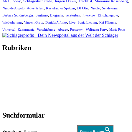
,
,
,
,
,
,
ARD
Sony
Schlagerhitparade
Jürgen Drews
Tracklist
Marianne Rosenberg
,
,
,
,
,
,
Nino de Angelo
Adventsfest
Kastelruther Spatzen
DJ Ötzi
Nicole
Sendetermin
,
,
,
,
,
,
Barbara Schöneberger
Santiano
Biografie
verstorben
Interview
Einschaltquote
,
,
,
,
,
,
Wiederholung
Vincent Gross
Daniela Alfinito
Live
Sonia Liebing
Kai Pflaume
,
,
,
,
,
,
Universal
Kaisermania
Verschiebung
Absage
Pressetext
Wolfgang Petry
Marie Reim
Rubriken
Titelstory
SchlagerNews
Neuerscheinungen
Interviews
Biographien
CD-Rezension
Kolumne
Audio-Interviews
und mehr…
Suchformular
Search for:
Search Button