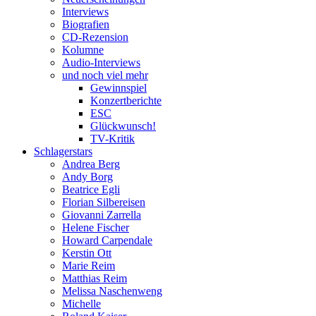
Interviews
Biografien
CD-Rezension
Kolumne
Audio-Interviews
und noch viel mehr
Gewinnspiel
Konzertberichte
ESC
Glückwunsch!
TV-Kritik
Schlagerstars
Andrea Berg
Andy Borg
Beatrice Egli
Florian Silbereisen
Giovanni Zarrella
Helene Fischer
Howard Carpendale
Kerstin Ott
Marie Reim
Matthias Reim
Melissa Naschenweng
Michelle