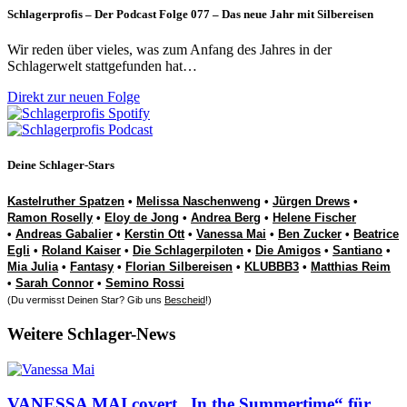
Schlagerprofis – Der Podcast Folge 077 – Das neue Jahr mit Silbereisen
Wir reden über vieles, was zum Anfang des Jahres in der
Schlagerwelt stattgefunden hat…
Direkt zur neuen Folge
Deine Schlager-Stars
Kastelruther Spatzen
•
Melissa Naschenweng
•
Jürgen Drews
•
Ramon Roselly
•
Eloy de Jong
•
Andrea Berg
•
Helene Fischer
•
Andreas Gabalier
•
Kerstin Ott
•
Vanessa Mai
•
Ben Zucker
•
Beatrice
Egli
•
Roland Kaiser
•
Die Schlagerpiloten
•
Die Amigos
•
Santiano
•
Mia Julia
•
Fantasy
•
Florian Silbereisen
•
KLUBBB3
•
Matthias Reim
•
Sarah Connor
•
Semino Rossi
(Du vermisst Deinen Star? Gib uns
Bescheid
!)
Weitere Schlager-News
VANESSA MAI covert „In the Summertime“ für