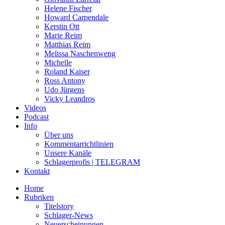
Helene Fischer
Howard Carpendale
Kerstin Ott
Marie Reim
Matthias Reim
Melissa Naschenweng
Michelle
Roland Kaiser
Ross Antony
Udo Jürgens
Vicky Leandros
Videos
Podcast
Info
Über uns
Kommentarrichtlinien
Unsere Kanäle
Schlagerprofis | TELEGRAM
Kontakt
Home
Rubriken
Titelstory
Schlager-News
Neuerscheinungen