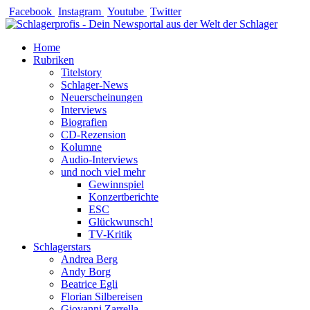
Zum
Facebook
Instagram
Youtube
Twitter
Inhalt
springen
Home
Rubriken
Titelstory
Schlager-News
Neuerscheinungen
Interviews
Biografien
CD-Rezension
Kolumne
Audio-Interviews
und noch viel mehr
Gewinnspiel
Konzertberichte
ESC
Glückwunsch!
TV-Kritik
Schlagerstars
Andrea Berg
Andy Borg
Beatrice Egli
Florian Silbereisen
Giovanni Zarrella