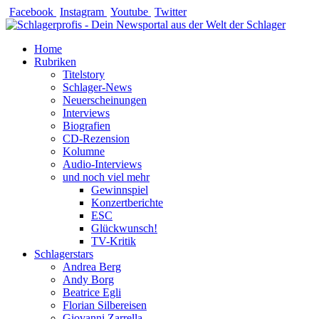
Zum
Facebook
Instagram
Youtube
Twitter
Inhalt
springen
Home
Rubriken
Titelstory
Schlager-News
Neuerscheinungen
Interviews
Biografien
CD-Rezension
Kolumne
Audio-Interviews
und noch viel mehr
Gewinnspiel
Konzertberichte
ESC
Glückwunsch!
TV-Kritik
Schlagerstars
Andrea Berg
Andy Borg
Beatrice Egli
Florian Silbereisen
Giovanni Zarrella