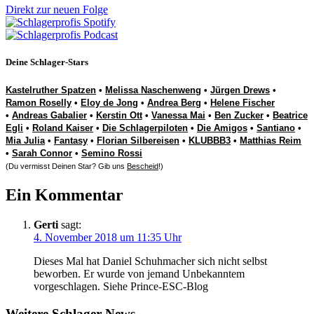
Direkt zur neuen Folge
Deine Schlager-Stars
Kastelruther Spatzen
•
Melissa Naschenweng
•
Jürgen Drews
•
Ramon Roselly
•
Eloy de Jong
•
Andrea Berg
•
Helene Fischer
•
Andreas Gabalier
•
Kerstin Ott
•
Vanessa Mai
•
Ben Zucker
•
Beatrice
Egli
•
Roland Kaiser
•
Die Schlagerpiloten
•
Die Amigos
•
Santiano
•
Mia Julia
•
Fantasy
•
Florian Silbereisen
•
KLUBBB3
•
Matthias Reim
•
Sarah Connor
•
Semino Rossi
(Du vermisst Deinen Star? Gib uns
Bescheid
!)
Ein Kommentar
Gerti
sagt:
4. November 2018 um 11:35 Uhr
Dieses Mal hat Daniel Schuhmacher sich nicht selbst
beworben. Er wurde von jemand Unbekanntem
vorgeschlagen. Siehe Prince-ESC-Blog
Weitere Schlager-News