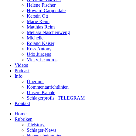
Helene Fischer
Howard Carpendale
Kerstin Ott
Marie Reim
Matthias Reim
Melissa Naschenweng
Michelle
Roland Kaiser
Ross Antony
Udo Jürgens
Vicky Leandros
Videos
Podcast
Info
Über uns
Kommentarrichtlinien
Unsere Kanäle
Schlagerprofis | TELEGRAM
Kontakt
Home
Rubriken
Titelstory
Schlager-News
Neuerscheinungen