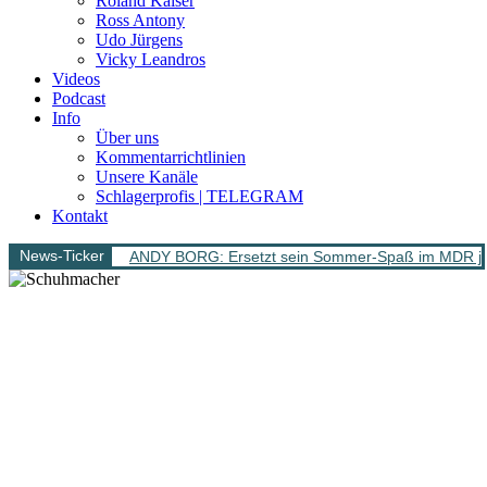
Roland Kaiser
Ross Antony
Udo Jürgens
Vicky Leandros
Videos
Podcast
Info
Über uns
Kommentarrichtlinien
Unsere Kanäle
Schlagerprofis | TELEGRAM
Kontakt
News-Ticker
ANDY BORG: Ersetzt sein Sommer-Spaß im MDR jet