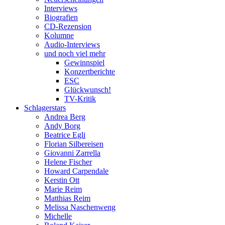
Interviews
Biografien
CD-Rezension
Kolumne
Audio-Interviews
und noch viel mehr
Gewinnspiel
Konzertberichte
ESC
Glückwunsch!
TV-Kritik
Schlagerstars
Andrea Berg
Andy Borg
Beatrice Egli
Florian Silbereisen
Giovanni Zarrella
Helene Fischer
Howard Carpendale
Kerstin Ott
Marie Reim
Matthias Reim
Melissa Naschenweng
Michelle