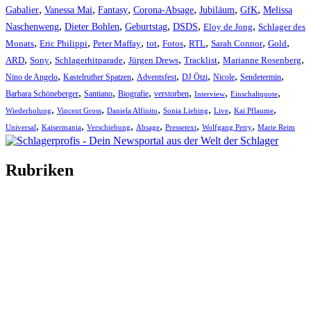
,
,
,
,
,
,
Gabalier
Vanessa Mai
Fantasy
Corona-Absage
Jubiläum
GfK
Melissa
,
,
,
,
,
Naschenweng
Dieter Bohlen
Geburtstag
DSDS
Eloy de Jong
Schlager des
,
,
,
,
,
,
,
,
Monats
Eric Philippi
Peter Maffay
tot
Fotos
RTL
Sarah Connor
Gold
,
,
,
,
,
,
ARD
Sony
Schlagerhitparade
Jürgen Drews
Tracklist
Marianne Rosenberg
,
,
,
,
,
,
Nino de Angelo
Kastelruther Spatzen
Adventsfest
DJ Ötzi
Nicole
Sendetermin
,
,
,
,
,
,
Barbara Schöneberger
Santiano
Biografie
verstorben
Interview
Einschaltquote
,
,
,
,
,
,
Wiederholung
Vincent Gross
Daniela Alfinito
Sonia Liebing
Live
Kai Pflaume
,
,
,
,
,
,
Universal
Kaisermania
Verschiebung
Absage
Pressetext
Wolfgang Petry
Marie Reim
Rubriken
Titelstory
SchlagerNews
Neuerscheinungen
Interviews
Biographien
CD-Rezension
Kolumne
Audio-Interviews
und mehr…