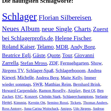
Die häufigsten Schlagworte:
Schlager
Florian Silbereisen
,
,
Neues Album
neue Single
Charts
Zuerst
,
,
,
bei Schlagerprofis.de
Helene Fischer
,
,
Roland Kaiser
Telamo
MDR
Andy Borg
,
,
,
,
Beatrice Egli
Gäste
Quote
Tour
Giovanni
,
,
,
,
Zarrella
Stefan Mross
ZDF
Fernsehgarten
Show
,
,
,
,
,
Jürgens TV
Schlager-Spaß
Schlagerbooom
Andrea
,
,
,
Kiewel
Michelle
Andrea Berg
Maite Kelly
Immer
,
,
,
,
wieder sonntags
SWR
Matthias Reim
Bernhard Brink
,
,
,
,
Howard Carpendale
Ramon Roselly
Airplay
Best Of
Ben
,
,
,
,
Zucker
,
ESC
,
Konzert
,
Christin Stark
,
Schlagerchampions
,
Stefanie
Hertel
,
Kimmig
,
Kerstin Ott
,
,
,
,
Semino Rossi
Tickets
Thomas Anders
,
,
,
,
Ross Antony
Anna-Carina Woitschack
Amigos
Udo Jürgens
Andreas