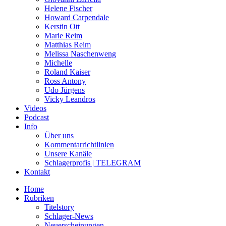
Helene Fischer
Howard Carpendale
Kerstin Ott
Marie Reim
Matthias Reim
Melissa Naschenweng
Michelle
Roland Kaiser
Ross Antony
Udo Jürgens
Vicky Leandros
Videos
Podcast
Info
Über uns
Kommentarrichtlinien
Unsere Kanäle
Schlagerprofis | TELEGRAM
Kontakt
Home
Rubriken
Titelstory
Schlager-News
Neuerscheinungen