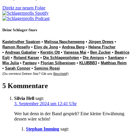
Direkt zur neuen Folge
Deine Schlager-Stars
Kastelruther Spatzen
•
Melissa Naschenweng
•
Jürgen Drews
•
Ramon Roselly
•
Eloy de Jong
•
Andrea Berg
•
Helene Fischer
•
Andreas Gabalier
•
Kerstin Ott
•
Vanessa Mai
•
Ben Zucker
•
Beatrice
Egli
•
Roland Kaiser
•
Die Schlagerpiloten
•
Die Amigos
•
Santiano
•
Mia Julia
•
Fantasy
•
Florian Silbereisen
•
KLUBBB3
•
Matthias Reim
•
Sarah Connor
•
Semino Rossi
(Du vermisst Deinen Star? Gib uns
Bescheid
!)
5 Kommentare
Silvia Hell
sagt:
3. September 2024 um 12:41 Uhr
Wer hat denn in der Band gespielt? Eine kleine Erwähnung
dessen wäre schön!
Stephan Imming
sagt: