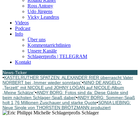
Roland Kaiser
Ross Antony
Udo Jürgens
Vicky Leandros
Videos
Podcast
Info
Über uns
Kommentarrichtlinien
Unsere Kanäle
Schlagerprofis | TELEGRAM
Kontakt
News-Ticker
•
KASTELRUTHER SPATZEN: ALEXANDER RIER überrascht Vater
NORBERT bei „Immer wieder sonntags“
•
NINO DE ANGELO:
„Terzett“ mit NICOLE und JOHNY LOGAN auf NICOLE-Album
„Meine Schätze“
•
ANDY BORG: Fotos sind da: Diese Gäste sind
beim nächsten Schlager-Spaß dabei!
•
ANDY BORG: Sommer-Spaß
holt 1,76 Millionen Zuschauer und starke Quote
•
SONIA LIEBING:
Neue Single von THORSTEN BRÖTZMANN produziert