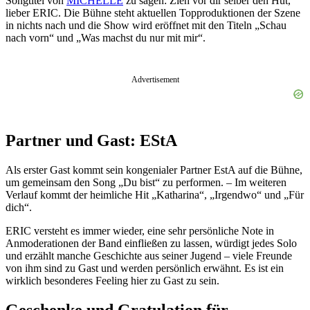
Songtitel von
MICHELLE
zu sagen: Zieh vor dir selber den Hut,
lieber ERIC. Die Bühne steht aktuellen Topproduktionen der Szene
in nichts nach und die Show wird eröffnet mit den Titeln „Schau
nach vorn“ und „Was machst du nur mit mir“.
Advertisement
Partner und Gast: EStA
Als erster Gast kommt sein kongenialer Partner EstA auf die Bühne,
um gemeinsam den Song „Du bist“ zu performen. – Im weiteren
Verlauf kommt der heimliche Hit „Katharina“, „Irgendwo“ und „Für
dich“.
ERIC versteht es immer wieder, eine sehr persönliche Note in
Anmoderationen der Band einfließen zu lassen, würdigt jedes Solo
und erzählt manche Geschichte aus seiner Jugend – viele Freunde
von ihm sind zu Gast und werden persönlich erwähnt. Es ist ein
wirklich besonderes Feeling hier zu Gast zu sein.
Geschenke und Gratulation für