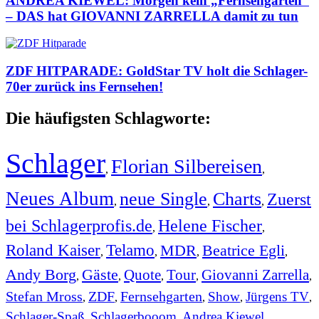
ANDREA KIEWEL: Morgen kein „Fernsehgarten“
– DAS hat GIOVANNI ZARRELLA damit zu tun
ZDF HITPARADE: GoldStar TV holt die Schlager-
70er zurück ins Fernsehen!
Die häufigsten Schlagworte:
Schlager
Florian Silbereisen
,
,
Neues Album
neue Single
Charts
Zuerst
,
,
,
bei Schlagerprofis.de
Helene Fischer
,
,
Roland Kaiser
Telamo
MDR
Beatrice Egli
,
,
,
,
Andy Borg
Gäste
Quote
Tour
Giovanni Zarrella
,
,
,
,
,
Stefan Mross
ZDF
Fernsehgarten
Show
Jürgens TV
,
,
,
,
,
Schlager-Spaß
Schlagerbooom
Andrea Kiewel
,
,
,