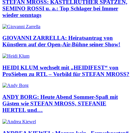
STEFAN MROSS: KASTELRUTHER SPATZEN,
SEMINO ROSSI u. a.: Top Schlager bei Immer
wieder sonntags
GIOVANNI ZARRELLA: Heiratsantrag von
Künstlern auf der Open-Air-Bühne seiner Show!
HEIDI KLUM wechselt mit „HEIDIFEST“ von
ProSieben zu RTL – Vorbild für STEFAN MROSS?
ANDY BORG: Heute Abend Sommer-Spaß mit
Gästen wie STEFAN MROSS, STEFANIE
HERTEL und…