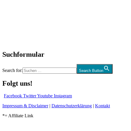
SchlagerNews
Neuerscheinungen
Interviews
Biographien
CD-Rezension
Kolumne
Audio-Interviews
und mehr…
Suchformular
Search for:
Search Button
Folgt uns!
Facebook
Twitter
Youtube
Instagram
Impressum & Disclaimer
|
Datenschutzerklärung
|
Kontakt
*= Affiliate Link