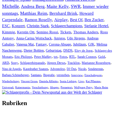
Michelle
Andrea Berg
Maite Kelly
SWR
Immer wieder
,
,
,
,
sonntags
Matthias Reim
Bernhard Brink
Howard
,
,
,
Carpendale
Ramon Roselly
Airplay
Best Of
Ben Zucker
,
,
,
,
,
ESC
,
Konzert
,
Christin Stark
,
Schlagerchampions
,
Stefanie Hertel
,
Kimmig
,
Kerstin Ott
,
,
,
,
Semino Rossi
Tickets
Thomas Anders
Ross
,
,
,
,
Antony
Anna-Carina Woitschack
Amigos
Udo Jürgens
Andreas
,
,
,
,
,
,
Gabalier
Vanessa Mai
Fantasy
Corona-Absage
Jubiläum
GfK
Melissa
,
,
,
,
,
Naschenweng
Dieter Bohlen
Geburtstag
DSDS
Eloy de Jong
Schlager des
,
,
,
,
,
,
,
,
Monats
Eric Philippi
Peter Maffay
tot
Fotos
RTL
Sarah Connor
Gold
,
,
,
,
,
,
ARD
Sony
Schlagerhitparade
Jürgen Drews
Tracklist
Marianne Rosenberg
,
,
,
,
,
,
Nino de Angelo
Kastelruther Spatzen
Adventsfest
DJ Ötzi
Nicole
Sendetermin
,
,
,
,
,
,
Barbara Schöneberger
Santiano
Biografie
verstorben
Interview
Einschaltquote
,
,
,
,
,
,
Wiederholung
Vincent Gross
Daniela Alfinito
Sonia Liebing
Live
Kai Pflaume
,
,
,
,
,
,
Universal
Kaisermania
Verschiebung
Absage
Pressetext
Wolfgang Petry
Marie Reim
Rubriken
Titelstory