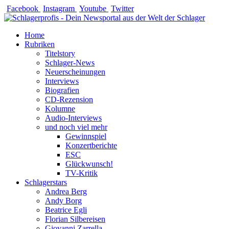
Zum
Facebook
Instagram
Youtube
Twitter
Inhalt
springen
Home
Rubriken
Titelstory
Schlager-News
Neuerscheinungen
Interviews
Biografien
CD-Rezension
Kolumne
Audio-Interviews
und noch viel mehr
Gewinnspiel
Konzertberichte
ESC
Glückwunsch!
TV-Kritik
Schlagerstars
Andrea Berg
Andy Borg
Beatrice Egli
Florian Silbereisen
Giovanni Zarrella