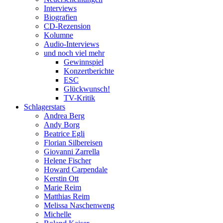
Interviews
Biografien
CD-Rezension
Kolumne
Audio-Interviews
und noch viel mehr
Gewinnspiel
Konzertberichte
ESC
Glückwunsch!
TV-Kritik
Schlagerstars
Andrea Berg
Andy Borg
Beatrice Egli
Florian Silbereisen
Giovanni Zarrella
Helene Fischer
Howard Carpendale
Kerstin Ott
Marie Reim
Matthias Reim
Melissa Naschenweng
Michelle