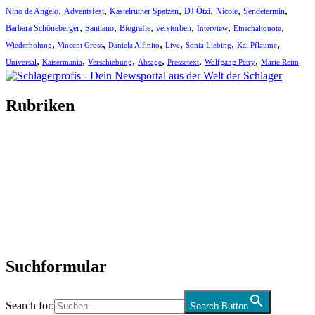
,
,
,
,
,
,
Nino de Angelo
Adventsfest
Kastelruther Spatzen
DJ Ötzi
Nicole
Sendetermin
,
,
,
,
,
,
Barbara Schöneberger
Santiano
Biografie
verstorben
Interview
Einschaltquote
,
,
,
,
,
,
Wiederholung
Vincent Gross
Daniela Alfinito
Live
Sonia Liebing
Kai Pflaume
,
,
,
,
,
,
Universal
Kaisermania
Verschiebung
Absage
Pressetext
Wolfgang Petry
Marie Reim
Rubriken
Titelstory
SchlagerNews
Neuerscheinungen
Interviews
Biographien
CD-Rezension
Kolumne
Audio-Interviews
und mehr…
Suchformular
Search for:
Search Button