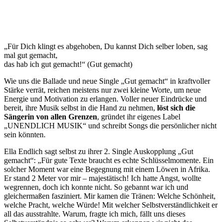
„Für Dich klingt es abgehoben, Du kannst Dich selber loben, sag
mal gut gemacht,
das hab ich gut gemacht!“ (Gut gemacht)
Wie uns die Ballade und neue Single „Gut gemacht“ in kraftvoller
Stärke verrät, reichen meistens nur zwei kleine Worte, um neue
Energie und Motivation zu erlangen. Voller neuer Eindrücke und
bereit, ihre Musik selbst in die Hand zu nehmen,
löst sich die
Sängerin von allen Grenzen
, gründet ihr eigenes Label
„UNENDLICH MUSIK“ und schreibt Songs die persönlicher nicht
sein könnten.
Ella Endlich sagt selbst zu ihrer 2. Single Auskopplung „Gut
gemacht“: „Für gute Texte braucht es echte Schlüsselmomente. Ein
solcher Moment war eine Begegnung mit einem Löwen in Afrika.
Er stand 2 Meter vor mir – majestätisch! Ich hatte Angst, wollte
wegrennen, doch ich konnte nicht. So gebannt war ich und
gleichermaßen fasziniert. Mir kamen die Tränen: Welche Schönheit,
welche Pracht, welche Würde! Mit welcher Selbstverständlichkeit er
all das ausstrahlte. Warum, fragte ich mich, fällt uns dieses