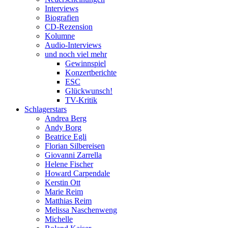
Interviews
Biografien
CD-Rezension
Kolumne
Audio-Interviews
und noch viel mehr
Gewinnspiel
Konzertberichte
ESC
Glückwunsch!
TV-Kritik
Schlagerstars
Andrea Berg
Andy Borg
Beatrice Egli
Florian Silbereisen
Giovanni Zarrella
Helene Fischer
Howard Carpendale
Kerstin Ott
Marie Reim
Matthias Reim
Melissa Naschenweng
Michelle