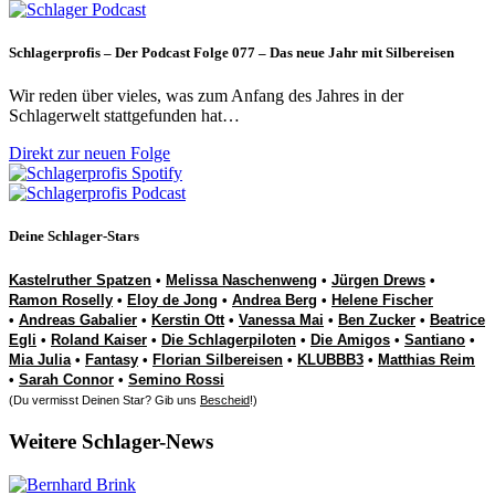
Schlagerprofis – Der Podcast Folge 077 – Das neue Jahr mit Silbereisen
Wir reden über vieles, was zum Anfang des Jahres in der
Schlagerwelt stattgefunden hat…
Direkt zur neuen Folge
Deine Schlager-Stars
Kastelruther Spatzen
•
Melissa Naschenweng
•
Jürgen Drews
•
Ramon Roselly
•
Eloy de Jong
•
Andrea Berg
•
Helene Fischer
•
Andreas Gabalier
•
Kerstin Ott
•
Vanessa Mai
•
Ben Zucker
•
Beatrice
Egli
•
Roland Kaiser
•
Die Schlagerpiloten
•
Die Amigos
•
Santiano
•
Mia Julia
•
Fantasy
•
Florian Silbereisen
•
KLUBBB3
•
Matthias Reim
•
Sarah Connor
•
Semino Rossi
(Du vermisst Deinen Star? Gib uns
Bescheid
!)
Weitere Schlager-News