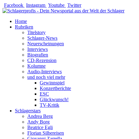
Zum
Facebook
Instagram
Youtube
Twitter
Inhalt
springen
Home
Rubriken
Titelstory
Schlager-News
Neuerscheinungen
Interviews
Biografien
CD-Rezension
Kolumne
Audio-Interviews
und noch viel mehr
Gewinnspiel
Konzertberichte
ESC
Glückwunsch!
TV-Kritik
Schlagerstars
Andrea Berg
Andy Borg
Beatrice Egli
Florian Silbereisen
Giovanni Zarrella