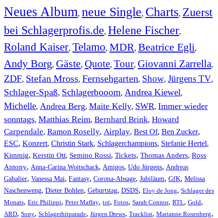
Neues Album
neue Single
Charts
Zuerst
,
,
,
bei Schlagerprofis.de
Helene Fischer
,
,
Roland Kaiser
Telamo
MDR
Beatrice Egli
,
,
,
,
Andy Borg
Gäste
Quote
Tour
Giovanni Zarrella
,
,
,
,
,
ZDF
Stefan Mross
Fernsehgarten
Show
Jürgens TV
,
,
,
,
,
Schlager-Spaß
Schlagerbooom
Andrea Kiewel
,
,
,
Michelle
Andrea Berg
Maite Kelly
SWR
Immer wieder
,
,
,
,
sonntags
Matthias Reim
Bernhard Brink
Howard
,
,
,
Carpendale
Ramon Roselly
Airplay
Best Of
Ben Zucker
,
,
,
,
,
ESC
,
Konzert
,
Christin Stark
,
Schlagerchampions
,
Stefanie Hertel
,
Kimmig
,
Kerstin Ott
,
,
,
,
Semino Rossi
Tickets
Thomas Anders
Ross
,
,
,
,
Antony
Anna-Carina Woitschack
Amigos
Udo Jürgens
Andreas
,
,
,
,
,
,
Gabalier
Vanessa Mai
Fantasy
Corona-Absage
Jubiläum
GfK
Melissa
,
,
,
,
,
Naschenweng
Dieter Bohlen
Geburtstag
DSDS
Eloy de Jong
Schlager des
,
,
,
,
,
,
,
,
Monats
Eric Philippi
Peter Maffay
tot
Fotos
Sarah Connor
RTL
Gold
,
,
,
,
,
,
ARD
Sony
Schlagerhitparade
Jürgen Drews
Tracklist
Marianne Rosenberg