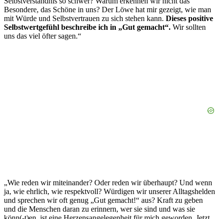
Selbstverständnis so schwer? Warum erkennen wir nicht das
Besondere, das Schöne in uns? Der Löwe hat mir gezeigt, wie man
mit Würde und Selbstvertrauen zu sich stehen kann.
Dieses positive
Selbstwertgefühl beschreibe ich in „Gut gemacht“.
Wir sollten
uns das viel öfter sagen.“
„Wie reden wir miteinander? Oder reden wir überhaupt? Und wenn
ja, wie ehrlich, wie respektvoll? Würdigen wir unserer Alltagshelden
und sprechen wir oft genug „Gut gemacht!“ aus? Kraft zu geben
und die Menschen daran zu erinnern, wer sie sind und was sie
könn(-t)en, ist eine Herzensangelegenheit für mich geworden. Jetzt