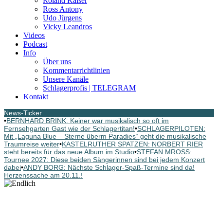
Roland Kaiser
Ross Antony
Udo Jürgens
Vicky Leandros
Videos
Podcast
Info
Über uns
Kommentarrichtlinien
Unsere Kanäle
Schlagerprofis | TELEGRAM
Kontakt
News-Ticker
•
BERNHARD BRINK: Keiner war musikalisch so oft im
Fernsehgarten Gast wie der Schlagertitan!
•
SCHLAGERPILOTEN:
Mit „Laguna Blue – Sterne überm Paradies“ geht die musikalische
Traumreise weiter
•
KASTELRUTHER SPATZEN: NORBERT RIER
steht bereits für das neue Album im Studio
•
STEFAN MROSS:
Tournee 2027: Diese beiden Sängerinnen sind bei jedem Konzert
dabei
•
ANDY BORG: Nächste Schlager-Spaß-Termine sind da!
Herzenssache am 20.11.!