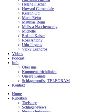
Helene Fischer
Howard Carpendale
Kerstin Ott
Marie Reim
Matthias Reim
Melissa Naschenweng
Michelle
Roland Kaiser
Ross Antony
Udo Jürgens
Vicky Leandros
Videos
Podcast
Info
Über uns
Kommentarrichtlinien
Unsere Kanäle
Schlagerprofis | TELEGRAM
Kontakt
Home
Rubriken
Titelstory
Schlager-News
Neuerscheinungen