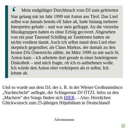
Mein endgültiger Durchbruch vom DJ zum gefeierten
Star gelang mir im Jahr 1999 mit Anton aus Tirol. Das Lied
selbst war damals bereits elf Jahre alt, hatte bislang mehrere
Interpreten gehabt – und war stets gefloppt. An die vierzehn
Musikgruppen hatten es ohne Erfolg gecovert. Abgesehen
von ein paar Tausend Schilling an Tantiemen hatten sie
nichts verdient damit.
Auch ich selbst stand dem Lied eher
skeptisch gegenüber, als Claus Markus, der damals zu den
besten DJs Österreichs zählte, im März 1999 zu mir nach St.
Anton kam – ich arbeitete dort gerade in einer hoteleigenen
Diskothek – und mich fragte, ob ich es aufnehmen wolle.
Ich würde den Anton eher verkörpern als er selbst. Ich
lehnte ab.
Und so wurde aus dem DJ, der z. B. in der Wiener Großraumdisco
„Nachtschicht“ auflegte, der Schlagerstar DJ ÖTZI. Infos zu den
„Machern“ des Songs finden sich
HIER
. – Also: Herzlichen
Glückwunsch zum 25-jährigen Hitjubiläum in Deutschland!
Advertisement