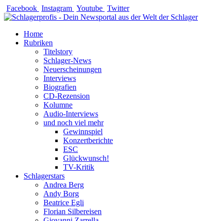
Zum
Facebook
Instagram
Youtube
Twitter
Inhalt
springen
Home
Rubriken
Titelstory
Schlager-News
Neuerscheinungen
Interviews
Biografien
CD-Rezension
Kolumne
Audio-Interviews
und noch viel mehr
Gewinnspiel
Konzertberichte
ESC
Glückwunsch!
TV-Kritik
Schlagerstars
Andrea Berg
Andy Borg
Beatrice Egli
Florian Silbereisen
Giovanni Zarrella