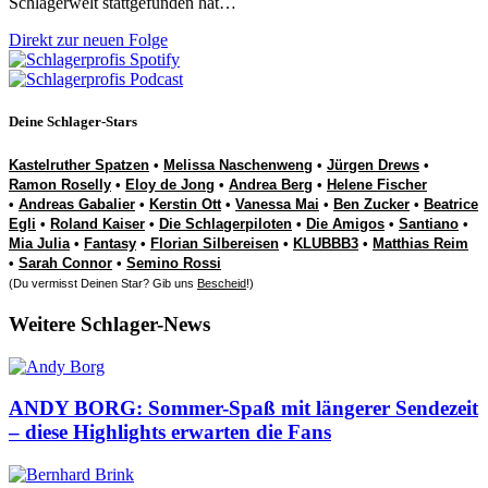
Schlagerwelt stattgefunden hat…
Direkt zur neuen Folge
Deine Schlager-Stars
Kastelruther Spatzen
•
Melissa Naschenweng
•
Jürgen Drews
•
Ramon Roselly
•
Eloy de Jong
•
Andrea Berg
•
Helene Fischer
•
Andreas Gabalier
•
Kerstin Ott
•
Vanessa Mai
•
Ben Zucker
•
Beatrice
Egli
•
Roland Kaiser
•
Die Schlagerpiloten
•
Die Amigos
•
Santiano
•
Mia Julia
•
Fantasy
•
Florian Silbereisen
•
KLUBBB3
•
Matthias Reim
•
Sarah Connor
•
Semino Rossi
(Du vermisst Deinen Star? Gib uns
Bescheid
!)
Weitere Schlager-News
ANDY BORG: Sommer-Spaß mit längerer Sendezeit
– diese Highlights erwarten die Fans