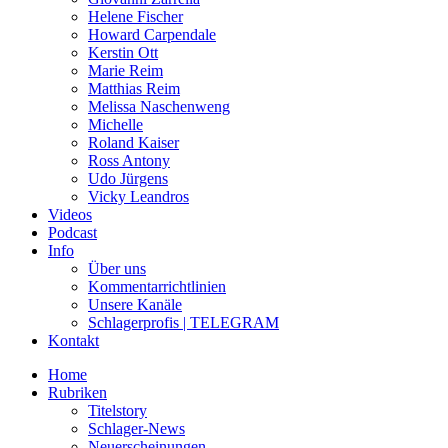
Helene Fischer
Howard Carpendale
Kerstin Ott
Marie Reim
Matthias Reim
Melissa Naschenweng
Michelle
Roland Kaiser
Ross Antony
Udo Jürgens
Vicky Leandros
Videos
Podcast
Info
Über uns
Kommentarrichtlinien
Unsere Kanäle
Schlagerprofis | TELEGRAM
Kontakt
Home
Rubriken
Titelstory
Schlager-News
Neuerscheinungen