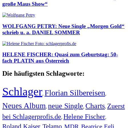
große Maus Show“
WOLFGANG PETRY: Neue Single „Morgen Gold“
schrieb u. a. DANIEL SOMMER
HELENE FISCHER: Quasi zum Geburtstag: 50-
fach PLATIN aus Österreich
Die häufigsten Schlagworte:
Schlager
Florian Silbereisen
,
,
Neues Album
neue Single
Charts
Zuerst
,
,
,
bei Schlagerprofis.de
Helene Fischer
,
,
Roland Kaiser
Telamo
MDR
Beatrice Egli
,
,
,
,