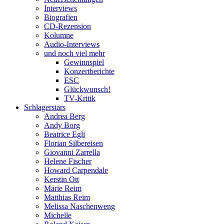
Interviews
Biografien
CD-Rezension
Kolumne
Audio-Interviews
und noch viel mehr
Gewinnspiel
Konzertberichte
ESC
Glückwunsch!
TV-Kritik
Schlagerstars
Andrea Berg
Andy Borg
Beatrice Egli
Florian Silbereisen
Giovanni Zarrella
Helene Fischer
Howard Carpendale
Kerstin Ott
Marie Reim
Matthias Reim
Melissa Naschenweng
Michelle