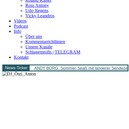
Roland Kaiser
Ross Antony
Udo Jürgens
Vicky Leandros
Videos
Podcast
Info
Über uns
Kommentarrichtlinien
Unsere Kanäle
Schlagerprofis | TELEGRAM
Kontakt
News-Ticker
ANDY BORG: Sommer-Spaß mit längerer Sendezeit –