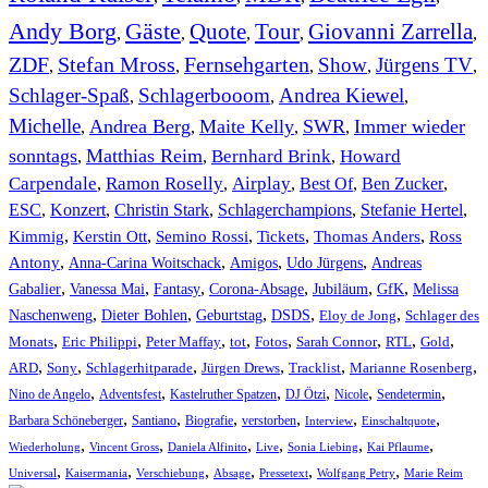
Andy Borg
Gäste
Quote
Tour
Giovanni Zarrella
,
,
,
,
,
ZDF
Stefan Mross
Fernsehgarten
Show
Jürgens TV
,
,
,
,
,
Schlager-Spaß
Schlagerbooom
Andrea Kiewel
,
,
,
Michelle
Andrea Berg
Maite Kelly
SWR
Immer wieder
,
,
,
,
sonntags
Matthias Reim
Bernhard Brink
Howard
,
,
,
Carpendale
Ramon Roselly
Airplay
Best Of
Ben Zucker
,
,
,
,
,
ESC
,
Konzert
,
Christin Stark
,
Schlagerchampions
,
Stefanie Hertel
,
Kimmig
,
Kerstin Ott
,
,
,
,
Semino Rossi
Tickets
Thomas Anders
Ross
,
,
,
,
Antony
Anna-Carina Woitschack
Amigos
Udo Jürgens
Andreas
,
,
,
,
,
,
Gabalier
Vanessa Mai
Fantasy
Corona-Absage
Jubiläum
GfK
Melissa
,
,
,
,
,
Naschenweng
Dieter Bohlen
Geburtstag
DSDS
Eloy de Jong
Schlager des
,
,
,
,
,
,
,
,
Monats
Eric Philippi
Peter Maffay
tot
Fotos
Sarah Connor
RTL
Gold
,
,
,
,
,
,
ARD
Sony
Schlagerhitparade
Jürgen Drews
Tracklist
Marianne Rosenberg
,
,
,
,
,
,
Nino de Angelo
Adventsfest
Kastelruther Spatzen
DJ Ötzi
Nicole
Sendetermin
,
,
,
,
,
,
Barbara Schöneberger
Santiano
Biografie
verstorben
Interview
Einschaltquote
,
,
,
,
,
,
Wiederholung
Vincent Gross
Daniela Alfinito
Live
Sonia Liebing
Kai Pflaume
,
,
,
,
,
,
Universal
Kaisermania
Verschiebung
Absage
Pressetext
Wolfgang Petry
Marie Reim