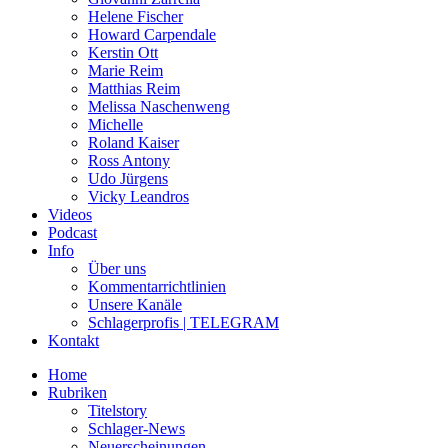
Helene Fischer
Howard Carpendale
Kerstin Ott
Marie Reim
Matthias Reim
Melissa Naschenweng
Michelle
Roland Kaiser
Ross Antony
Udo Jürgens
Vicky Leandros
Videos
Podcast
Info
Über uns
Kommentarrichtlinien
Unsere Kanäle
Schlagerprofis | TELEGRAM
Kontakt
Home
Rubriken
Titelstory
Schlager-News
Neuerscheinungen