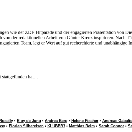
ngen wie der ZDF-Hitparade und der engagierten Präsentation von Die
 von der redaktionellen Arbeit von Günter Krenz inspirieren. Nach Tät
engagierten Team, legt er Wert auf gut recherchierte und unabhängige In
t stattgefunden hat…
Roselly
•
Eloy de Jong
•
Andrea Berg
•
Helene Fischer
•
Andreas Gabalie
asy
•
Florian Silbereisen
•
KLUBBB3
•
Matthias Reim
•
Sarah Connor
•
S