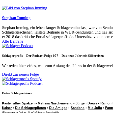
Stephan Imming
Stephan Imming, ein lebenslanger Schlagerenthusiast, war von Sendu
Schlagergeschehen, leistete Beiträge in WDR-Sendungen und ließ sich
er 2018 das kritische Portal schlagerprofis.de. Unterstützt von einem 
Alle Beiträge
Schlagerprofis – Der Podcast Folge 077 – Das neue Jahr mit Silbereisen
Wir reden über vieles, was zum Anfang des Jahres in der Schlagerwel
Direkt zur neuen Folge
Deine Schlager-Stars
Kastelruther Spatzen
•
Melissa Naschenweng
•
Jürgen Drews
•
Ramon 
Kaiser
•
Die Schlagerpiloten
•
Die Amigos
•
Santiano
•
Mia Julia
•
Fant
(Du vermisst Deinen Star? Gib uns
Bescheid
!)