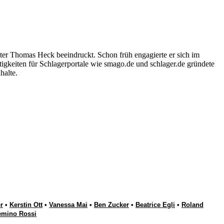
ter Thomas Heck beeindruckt. Schon früh engagierte er sich im
igkeiten für Schlagerportale wie smago.de und schlager.de gründete
halte.
r
•
Kerstin Ott
•
Vanessa Mai
•
Ben Zucker
•
Beatrice Egli
•
Roland
emino Rossi