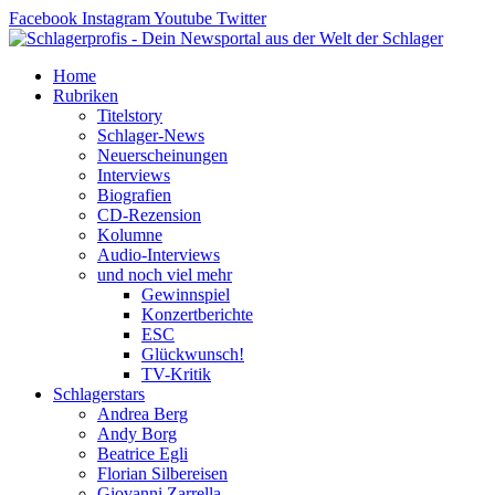
Zum
Facebook
Instagram
Youtube
Twitter
Inhalt
springen
Home
Rubriken
Titelstory
Schlager-News
Neuerscheinungen
Interviews
Biografien
CD-Rezension
Kolumne
Audio-Interviews
und noch viel mehr
Gewinnspiel
Konzertberichte
ESC
Glückwunsch!
TV-Kritik
Schlagerstars
Andrea Berg
Andy Borg
Beatrice Egli
Florian Silbereisen
Giovanni Zarrella