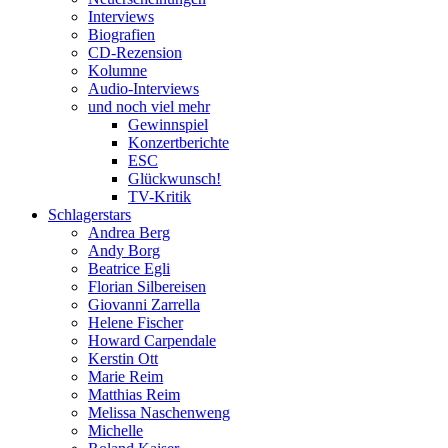
Interviews
Biografien
CD-Rezension
Kolumne
Audio-Interviews
und noch viel mehr
Gewinnspiel
Konzertberichte
ESC
Glückwunsch!
TV-Kritik
Schlagerstars
Andrea Berg
Andy Borg
Beatrice Egli
Florian Silbereisen
Giovanni Zarrella
Helene Fischer
Howard Carpendale
Kerstin Ott
Marie Reim
Matthias Reim
Melissa Naschenweng
Michelle