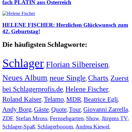
fach PLATIN aus Österreich
HELENE FISCHER: Herzlichen Glückwunsch zum
42. Geburtstag!
Die häufigsten Schlagworte:
Schlager
Florian Silbereisen
,
,
Neues Album
neue Single
Charts
Zuerst
,
,
,
bei Schlagerprofis.de
Helene Fischer
,
,
Roland Kaiser
Telamo
MDR
Beatrice Egli
,
,
,
,
Andy Borg
Gäste
Quote
Tour
Giovanni Zarrella
,
,
,
,
,
ZDF
Stefan Mross
Fernsehgarten
Show
Jürgens TV
,
,
,
,
,
Schlager-Spaß
Schlagerbooom
Andrea Kiewel
,
,
,