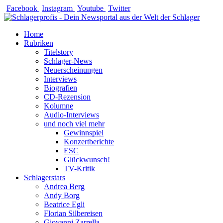
Zum
Facebook
Instagram
Youtube
Twitter
Inhalt
springen
Home
Rubriken
Titelstory
Schlager-News
Neuerscheinungen
Interviews
Biografien
CD-Rezension
Kolumne
Audio-Interviews
und noch viel mehr
Gewinnspiel
Konzertberichte
ESC
Glückwunsch!
TV-Kritik
Schlagerstars
Andrea Berg
Andy Borg
Beatrice Egli
Florian Silbereisen
Giovanni Zarrella