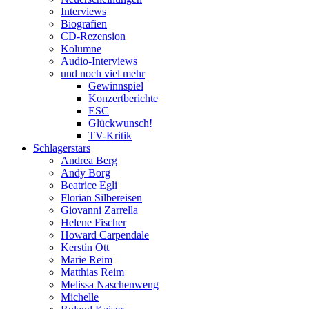
Interviews
Biografien
CD-Rezension
Kolumne
Audio-Interviews
und noch viel mehr
Gewinnspiel
Konzertberichte
ESC
Glückwunsch!
TV-Kritik
Schlagerstars
Andrea Berg
Andy Borg
Beatrice Egli
Florian Silbereisen
Giovanni Zarrella
Helene Fischer
Howard Carpendale
Kerstin Ott
Marie Reim
Matthias Reim
Melissa Naschenweng
Michelle