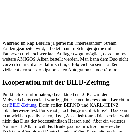
Während im Rap-Bereich ja gerne mit „interessanten“ Stream-
Zahlen gearbeitet wird, arbeitet man im Schlager gerne mit
Fanboxen und hochwertigen Auflagen – gut möglich, dass nun noch
weitere AMIGOS-Alben bestellt werden. Man kann dem Duo nicht
vorwerfen, nicht alles dafür zu tun, erfolgreich zu sein – außer
vielleicht den sonst obligatorischen Autogrammstunden-Touren.
Kooperation mit der BILD-Zeitung
Pünktlich zur Information, dass aktuell ein 2. Platz in den
Midweekcharts erreicht wurde, gibt es einen interessanten Bericht in
der
BILD-Zeitung
. Darin stellen BERND und KARL-HEINZ
löblicherweise fest: Für sie ist „noch lange nicht Schluss“. Das kann
man wirklich positiv sehen, dass „Abschiedstour“-Tricksereien wohl
nicht das Ding der bodenständigen Hessen sind. Aber ein weiteres
Nummer-1-Album will das Brüderpaar natürlich schon erreichen.
Da ist ein Bündnis mit Deutschlands größter Tageszeitung sicher