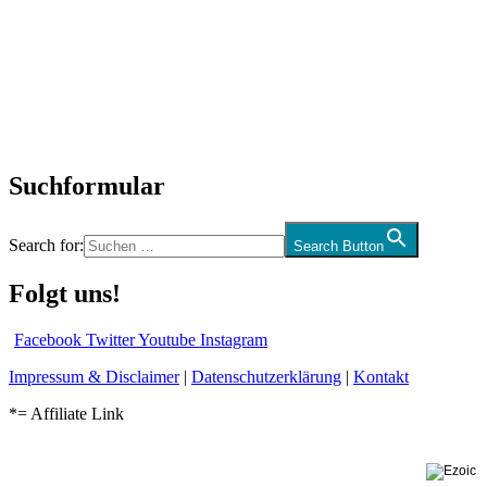
SchlagerNews
Neuerscheinungen
Interviews
Biographien
CD-Rezension
Kolumne
Audio-Interviews
und mehr…
Suchformular
Search for:
Search Button
Folgt uns!
Facebook
Twitter
Youtube
Instagram
Impressum & Disclaimer
|
Datenschutzerklärung
|
Kontakt
*= Affiliate Link