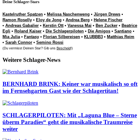
Deine Schlager-Stars
Kastelruther Spatzen
•
Melissa Naschenweng
•
Jürgen Drews
•
Ramon Roselly
•
Eloy de Jong
•
Andrea Berg
•
Helene Fischer
•
Andreas Gabalier
•
Kerstin Ott
•
Vanessa Mai
•
Ben Zucker
•
Beatrice
Egli
•
Roland Kaiser
•
Die Schlagerpiloten
•
Die Amigos
•
Santiano
•
Mia Julia
•
Fantasy
•
Florian Silbereisen
•
KLUBBB3
•
Matthias Reim
•
Sarah Connor
•
Semino Rossi
(Du vermisst Deinen Star? Gib uns
Bescheid
!)
Weitere Schlager-News
BERNHARD BRINK: Keiner war musikalisch so oft
im Fernsehgarten Gast wie der Schlagertitan!
SCHLAGERPILOTEN: Mit „Laguna Blue – Sterne
überm Paradies“ geht die musikalische Traumreise
weiter