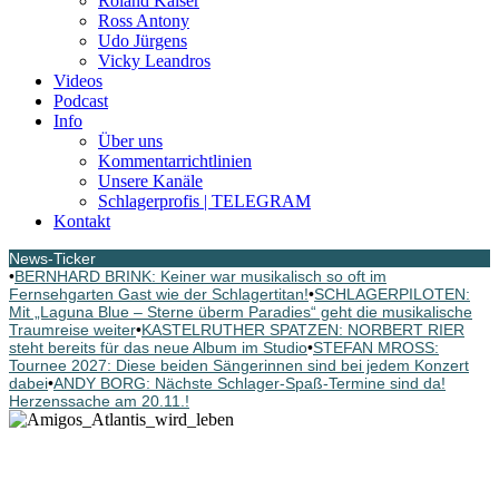
Roland Kaiser
Ross Antony
Udo Jürgens
Vicky Leandros
Videos
Podcast
Info
Über uns
Kommentarrichtlinien
Unsere Kanäle
Schlagerprofis | TELEGRAM
Kontakt
News-Ticker
•
BERNHARD BRINK: Keiner war musikalisch so oft im
Fernsehgarten Gast wie der Schlagertitan!
•
SCHLAGERPILOTEN:
Mit „Laguna Blue – Sterne überm Paradies“ geht die musikalische
Traumreise weiter
•
KASTELRUTHER SPATZEN: NORBERT RIER
steht bereits für das neue Album im Studio
•
STEFAN MROSS:
Tournee 2027: Diese beiden Sängerinnen sind bei jedem Konzert
dabei
•
ANDY BORG: Nächste Schlager-Spaß-Termine sind da!
Herzenssache am 20.11.!