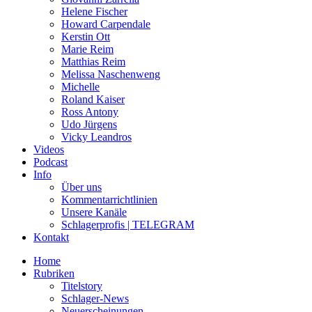
Helene Fischer
Howard Carpendale
Kerstin Ott
Marie Reim
Matthias Reim
Melissa Naschenweng
Michelle
Roland Kaiser
Ross Antony
Udo Jürgens
Vicky Leandros
Videos
Podcast
Info
Über uns
Kommentarrichtlinien
Unsere Kanäle
Schlagerprofis | TELEGRAM
Kontakt
Home
Rubriken
Titelstory
Schlager-News
Neuerscheinungen