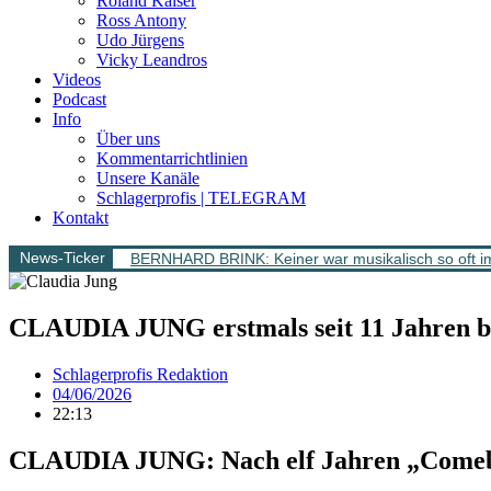
Roland Kaiser
Ross Antony
Udo Jürgens
Vicky Leandros
Videos
Podcast
Info
Über uns
Kommentarrichtlinien
Unsere Kanäle
Schlagerprofis | TELEGRAM
Kontakt
News-Ticker
BERNHARD BRINK: Keiner war musikalisch so oft im
CLAUDIA JUNG erstmals seit 11 Jahren
Schlagerprofis Redaktion
04/06/2026
22:13
CLAUDIA JUNG: Nach elf Jahren „Com