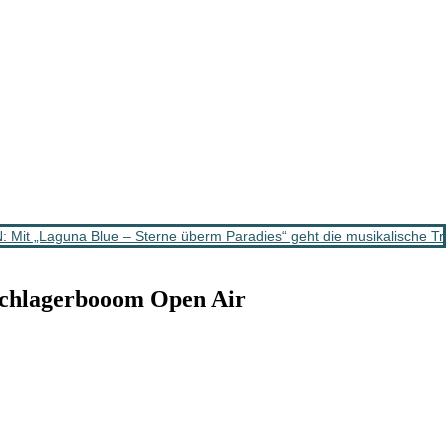
t „Laguna Blue – Sterne überm Paradies“ geht die musikalische Tr
chlagerbooom Open Air