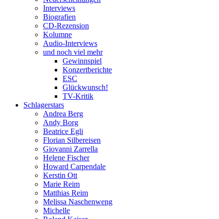
Interviews
Biografien
CD-Rezension
Kolumne
Audio-Interviews
und noch viel mehr
Gewinnspiel
Konzertberichte
ESC
Glückwunsch!
TV-Kritik
Schlagerstars
Andrea Berg
Andy Borg
Beatrice Egli
Florian Silbereisen
Giovanni Zarrella
Helene Fischer
Howard Carpendale
Kerstin Ott
Marie Reim
Matthias Reim
Melissa Naschenweng
Michelle