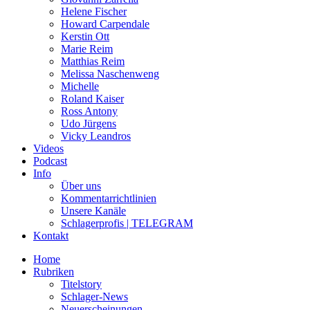
Helene Fischer
Howard Carpendale
Kerstin Ott
Marie Reim
Matthias Reim
Melissa Naschenweng
Michelle
Roland Kaiser
Ross Antony
Udo Jürgens
Vicky Leandros
Videos
Podcast
Info
Über uns
Kommentarrichtlinien
Unsere Kanäle
Schlagerprofis | TELEGRAM
Kontakt
Home
Rubriken
Titelstory
Schlager-News
Neuerscheinungen