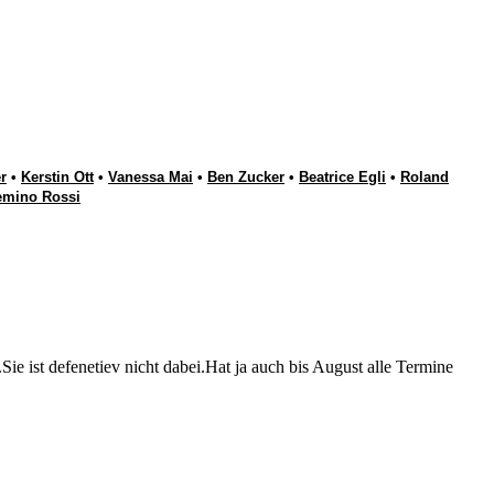
r
•
Kerstin Ott
•
Vanessa Mai
•
Ben Zucker
•
Beatrice Egli
•
Roland
emino Rossi
e ist defenetiev nicht dabei.Hat ja auch bis August alle Termine