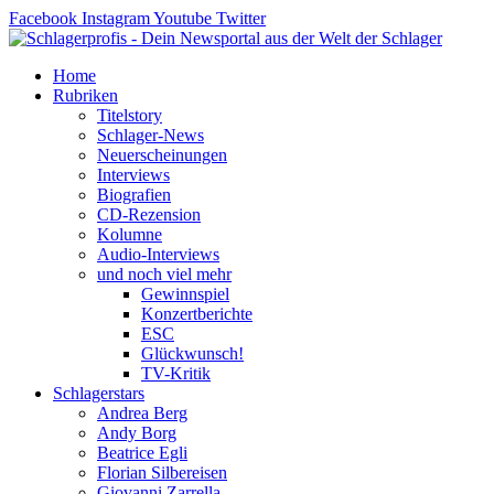
Zum
Facebook
Instagram
Youtube
Twitter
Inhalt
springen
Home
Rubriken
Titelstory
Schlager-News
Neuerscheinungen
Interviews
Biografien
CD-Rezension
Kolumne
Audio-Interviews
und noch viel mehr
Gewinnspiel
Konzertberichte
ESC
Glückwunsch!
TV-Kritik
Schlagerstars
Andrea Berg
Andy Borg
Beatrice Egli
Florian Silbereisen
Giovanni Zarrella