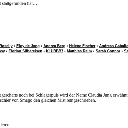
t stattgefunden hat…
Roselly
•
Eloy de Jong
•
Andrea Berg
•
Helene Fischer
•
Andreas Gabalie
asy
•
Florian Silbereisen
•
KLUBBB3
•
Matthias Reim
•
Sarah Connor
•
S
gercharts noch bei Schlagerpuls wird der Name Claudia Jung erwähnt.Si
ischler von Smago den gleichen Mist reingeschrieben.
tieren…