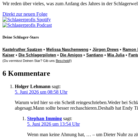
Wir reden über vieles, was zum Anfang des Jahres in der Schlagerwel
Direkt zur neuen Folge
Deine Schlager-Stars
Kastelruther Spatzen
•
Melissa Naschenweng
•
Jürgen Drews
•
Ramon 
Kaiser
•
Die Schlagerpiloten
•
Die Amigos
•
Santiano
•
Mia Julia
•
Fant
(Du vermisst Deinen Star? Gib uns
Bescheid
!)
6 Kommentare
Holger Lehmann
sagt:
5. Juni 2026 um 08:58 Uhr
Warum wird hier so ein Scheiß reingeschrieben.Weder bei Schla
abgesagt.Mann sollte besser rechaschieren.Deshalb hat Endy T
Stephan Imming
sagt:
5. Juni 2026 um 13:54 Uhr
Wenn man keine Ahnung hat, … – um Dieter Nuhr zu zi