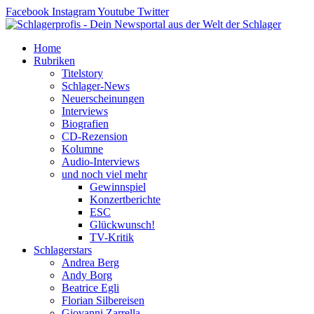
Zum
Facebook
Instagram
Youtube
Twitter
Inhalt
springen
Home
Rubriken
Titelstory
Schlager-News
Neuerscheinungen
Interviews
Biografien
CD-Rezension
Kolumne
Audio-Interviews
und noch viel mehr
Gewinnspiel
Konzertberichte
ESC
Glückwunsch!
TV-Kritik
Schlagerstars
Andrea Berg
Andy Borg
Beatrice Egli
Florian Silbereisen
Giovanni Zarrella