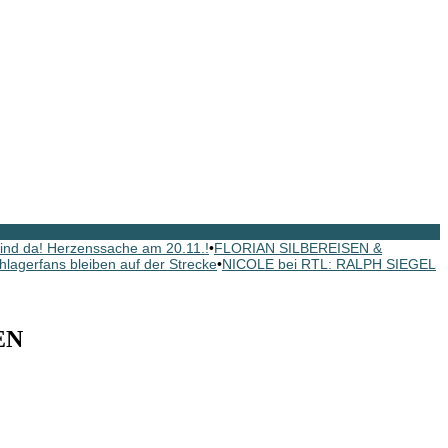
nd da! Herzenssache am 20.11.!
•
FLORIAN SILBEREISEN &
hlagerfans bleiben auf der Strecke
•
NICOLE bei RTL: RALPH SIEGEL
EN