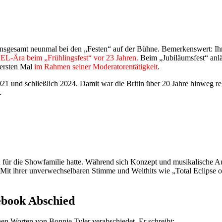
nsgesamt neunmal bei den „Festen“ auf der Bühne. Bemerkenswert: Ihr er
L-Ära beim „Frühlingsfest“ vor 23 Jahren.
Beim „Jubiläumsfest“ anl
ersten Mal
im Rahmen seiner Moderatorentätigkeit
.
021 und schließlich 2024. Damit war die Britin über 20 Jahre hinweg r
.
r die Showfamilie hatte. Während sich Konzept und musikalische Aus
 Mit ihrer unverwechselbaren Stimme und Welthits wie „Total Eclipse of
book Abschied
 Worten von Bonnie Tyler verabschiedet. Er schreibt: