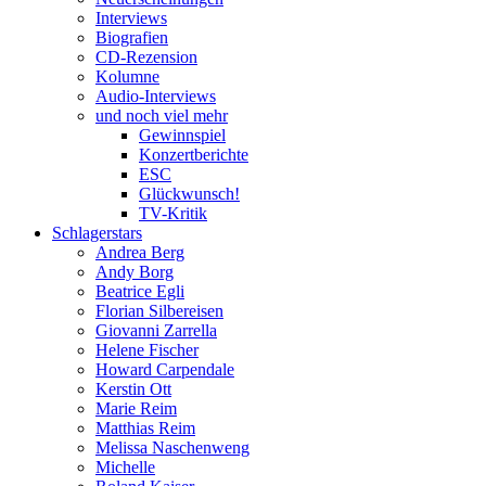
Interviews
Biografien
CD-Rezension
Kolumne
Audio-Interviews
und noch viel mehr
Gewinnspiel
Konzertberichte
ESC
Glückwunsch!
TV-Kritik
Schlagerstars
Andrea Berg
Andy Borg
Beatrice Egli
Florian Silbereisen
Giovanni Zarrella
Helene Fischer
Howard Carpendale
Kerstin Ott
Marie Reim
Matthias Reim
Melissa Naschenweng
Michelle