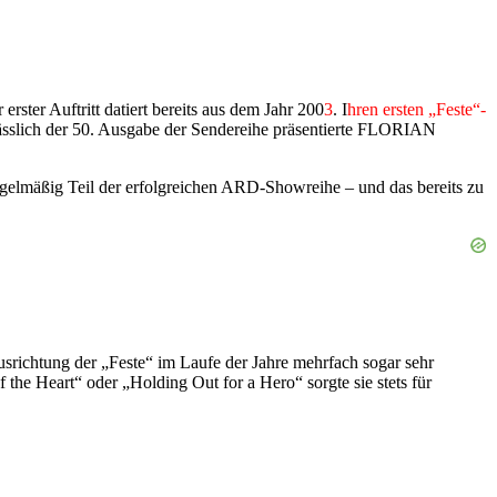
ster Auftritt datiert bereits aus dem Jahr 200
3
. I
hren ersten „Feste“-
ässlich der 50. Ausgabe der Sendereihe präsentierte FLORIAN
egelmäßig Teil der erfolgreichen ARD-Showreihe – und das bereits zu
richtung der „Feste“ im Laufe der Jahre mehrfach sogar sehr
 the Heart“ oder „Holding Out for a Hero“ sorgte sie stets für