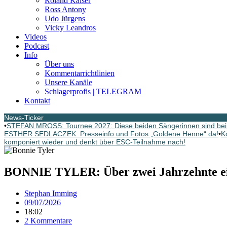
Roland Kaiser
Ross Antony
Udo Jürgens
Vicky Leandros
Videos
Podcast
Info
Über uns
Kommentarrichtlinien
Unsere Kanäle
Schlagerprofis | TELEGRAM
Kontakt
News-Ticker
•
STEFAN MROSS: Tournee 2027: Diese beiden Sängerinnen sind bei
ESTHER SEDLACZEK: Presseinfo und Fotos „Goldene Henne“ da!
•
K
komponiert wieder und denkt über ESC-Teilnahme nach!
BONNIE TYLER: Über zwei Jahrzehnte e
Stephan Imming
09/07/2026
18:02
2 Kommentare