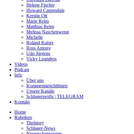
Helene Fischer
Howard Carpendale
Kerstin Ott
Marie Reim
Matthias Reim
Melissa Naschenweng
Michelle
Roland Kaiser
Ross Antony
Udo Jürgens
Vicky Leandros
Videos
Podcast
Info
Über uns
Kommentarrichtlinien
Unsere Kanäle
Schlagerprofis | TELEGRAM
Kontakt
Home
Rubriken
Titelstory
Schlager-News
Neuerscheinungen