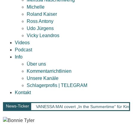
Michelle
Roland Kaiser
Ross Antony
Udo Jürgens
Vicky Leandros
Videos
Podcast
Info
Über uns
Kommentarrichtlinien
Unsere Kanäle
Schlagerprofis | TELEGRAM
Kontakt
News-Ticker
VANESSA MAI covert „In the Summertime“ für Kinof