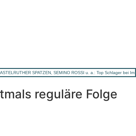
STELRUTHER SPATZEN, SEMINO ROSSI u. a.: Top Schlager bei Imm
mals reguläre Folge