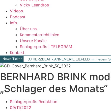
Vicky Leandros
Videos
Podcast
Info
Über uns
Kommentarrichtlinien
Unsere Kanäle
Schlagerprofis | TELEGRAM
Kontakt
News-Ticker
DJ HERZBEAT x ANNEMERIE EILFELD mit neuem Song „
BERNHARD BRINK moderi
„Schlager des Monats“
Schlagerprofis Redaktion
09/11/2022