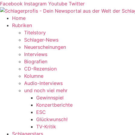
Zum
Facebook
Instagram
Youtube
Twitter
Inhalt
springen
Home
Rubriken
Titelstory
Schlager-News
Neuerscheinungen
Interviews
Biografien
CD-Rezension
Kolumne
Audio-Interviews
und noch viel mehr
Gewinnspiel
Konzertberichte
ESC
Glückwunsch!
TV-Kritik
Schlagerstars