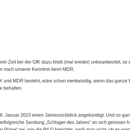
rer Zeit bei der GfK dazu blieb (mal wieder) unbeantwortet, so 
hen nach unserer Kenntnis beim MDR.
 GfK und MDR besteht, wäre schon merkwürdig, wenn das ganze
e behalten
6. Januar 2023 einen Jahresrückblick angekündigt. Und so ganz
greiche Sendung „Schlager des Jahres“ an sich gerissen hatte
ler Pläne“ sei, wie die BILD berichtet, weiß man nicht, ob es 