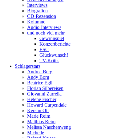
Interviews
Biografien
CD-Rezension
Kolumne
Audio-Interviews
und noch viel mehr
Gewinnspiel
Konzertberichte
ESC
Glückwunsch!
TV-Kritik
Schlagerstars
Andrea Berg
Andy Borg
Beatrice Egli
Florian Silbereisen
Giovanni Zarrella
Helene Fischer
Howard Carpendale
Kerstin Ott
Marie Reim
Matthias Reim
Melissa Naschenweng
Michelle