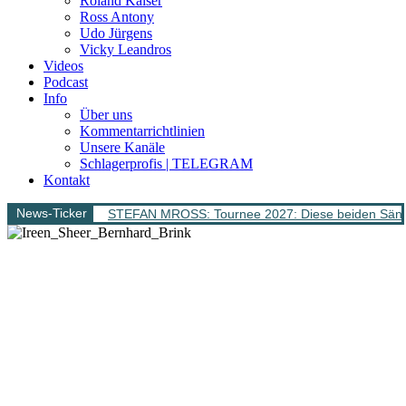
Roland Kaiser
Ross Antony
Udo Jürgens
Vicky Leandros
Videos
Podcast
Info
Über uns
Kommentarrichtlinien
Unsere Kanäle
Schlagerprofis | TELEGRAM
Kontakt
News-Ticker
STEFAN MROSS: Tournee 2027: Diese beiden Sänge