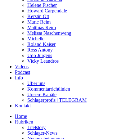
Helene Fischer
Howard Carpendale
Kerstin Ott
Marie Reim
Matthias Reim
Melissa Naschenweng
Michelle
Roland Kaiser
Ross Antony
Udo Jürgens
Vicky Leandros
Videos
Podcast
Info
Über uns
Kommentarrichtlinien
Unsere Kanäle
Schlagerprofis | TELEGRAM
Kontakt
Home
Rubriken
Titelstory
Schlager-News
Neuerscheinungen