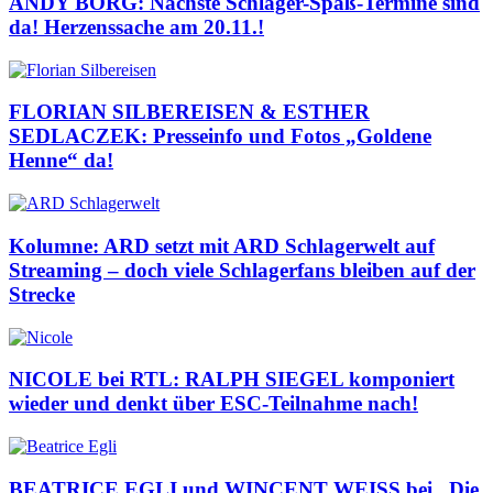
ANDY BORG: Nächste Schlager-Spaß-Termine sind
da! Herzenssache am 20.11.!
FLORIAN SILBEREISEN & ESTHER
SEDLACZEK: Presseinfo und Fotos „Goldene
Henne“ da!
Kolumne: ARD setzt mit ARD Schlagerwelt auf
Streaming – doch viele Schlagerfans bleiben auf der
Strecke
NICOLE bei RTL: RALPH SIEGEL komponiert
wieder und denkt über ESC-Teilnahme nach!
BEATRICE EGLI und WINCENT WEISS bei „Die