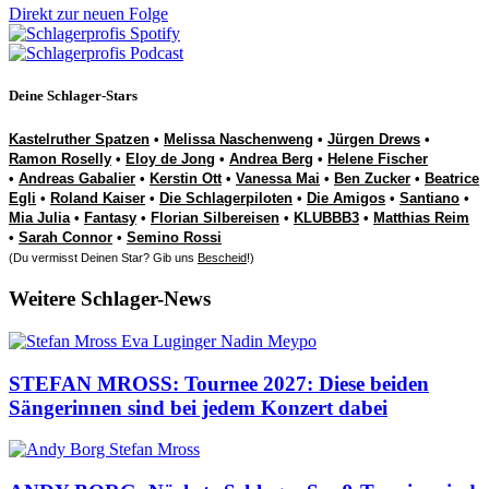
Direkt zur neuen Folge
Deine Schlager-Stars
Kastelruther Spatzen
•
Melissa Naschenweng
•
Jürgen Drews
•
Ramon Roselly
•
Eloy de Jong
•
Andrea Berg
•
Helene Fischer
•
Andreas Gabalier
•
Kerstin Ott
•
Vanessa Mai
•
Ben Zucker
•
Beatrice
Egli
•
Roland Kaiser
•
Die Schlagerpiloten
•
Die Amigos
•
Santiano
•
Mia Julia
•
Fantasy
•
Florian Silbereisen
•
KLUBBB3
•
Matthias Reim
•
Sarah Connor
•
Semino Rossi
(Du vermisst Deinen Star? Gib uns
Bescheid
!)
Weitere Schlager-News
STEFAN MROSS: Tournee 2027: Diese beiden
Sängerinnen sind bei jedem Konzert dabei