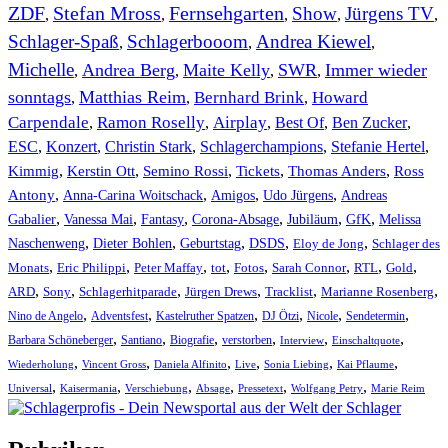
ZDF
Stefan Mross
Fernsehgarten
Show
Jürgens TV
,
,
,
,
,
Schlager-Spaß
Schlagerbooom
Andrea Kiewel
,
,
,
Michelle
Andrea Berg
Maite Kelly
SWR
Immer wieder
,
,
,
,
sonntags
Matthias Reim
Bernhard Brink
Howard
,
,
,
Carpendale
Ramon Roselly
Airplay
Best Of
Ben Zucker
,
,
,
,
,
ESC
,
Konzert
,
Christin Stark
,
Schlagerchampions
,
Stefanie Hertel
,
Kimmig
,
Kerstin Ott
,
,
,
,
Semino Rossi
Tickets
Thomas Anders
Ross
,
,
,
,
Antony
Anna-Carina Woitschack
Amigos
Udo Jürgens
Andreas
,
,
,
,
,
,
Gabalier
Vanessa Mai
Fantasy
Corona-Absage
Jubiläum
GfK
Melissa
,
,
,
,
,
Naschenweng
Dieter Bohlen
Geburtstag
DSDS
Eloy de Jong
Schlager des
,
,
,
,
,
,
,
,
Monats
Eric Philippi
Peter Maffay
tot
Fotos
Sarah Connor
RTL
Gold
,
,
,
,
,
,
ARD
Sony
Schlagerhitparade
Jürgen Drews
Tracklist
Marianne Rosenberg
,
,
,
,
,
,
Nino de Angelo
Adventsfest
Kastelruther Spatzen
DJ Ötzi
Nicole
Sendetermin
,
,
,
,
,
,
Barbara Schöneberger
Santiano
Biografie
verstorben
Interview
Einschaltquote
,
,
,
,
,
,
Wiederholung
Vincent Gross
Daniela Alfinito
Live
Sonia Liebing
Kai Pflaume
,
,
,
,
,
,
Universal
Kaisermania
Verschiebung
Absage
Pressetext
Wolfgang Petry
Marie Reim