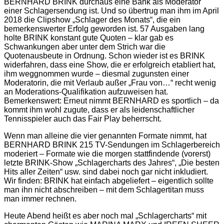
BERNHARD BRINK durchaus eine Bank als Moderator
einer Schlagersendung ist. Und so übertrug man ihm im April
2018 die Clipshow „Schlager des Monats“, die ein
bemerkenswerter Erfolg geworden ist. 57 Ausgaben lang
holte BRINK konstant gute Quoten – klar gab es
Schwankungen aber unter dem Strich war die
Quotenausbeute in Ordnung. Schon wieder ist es BRINK
widerfahren, dass eine Show, die er erfolgreich etabliert hat,
ihm weggnommen wurde – diesmal zugunsten einer
Moderatorin, die mit Verlaub außer „Frau von…“ recht wenig
an Moderations-Qualifikation aufzuweisen hat.
Bemerkenswert: Erneut nimmt BERNHARD es sportlich – da
kommt ihm wohl zugute, dass er als leidenschaftlicher
Tennisspieler auch das Fair Play beherrscht.
Wenn man alleine die vier genannten Formate nimmt, hat
BERNHARD BRINK 215 TV-Sendungen im Schlagerbereich
moderiert – Formate wie die morgen stattfindende (vorerst)
letzte BRINK-Show „Schlagercharts des Jahres“, „Die besten
Hits aller Zeiten“ usw. sind dabei noch gar nicht inkludiert.
Wir finden: BRINK hat einfach abgeliefert – eigentlich sollte
man ihn nicht abschreiben – mit dem Schlagertitan muss
man immer rechnen.
Heute Abend heißt es aber noch mal „Schlagercharts“ mit