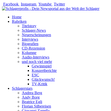
Zum
Facebook
Instagram
Youtube
Twitter
Inhalt
springen
Home
Rubriken
Titelstory
Schlager-News
Neuerscheinungen
Interviews
Biografien
CD-Rezension
Kolumne
Audio-Interviews
und noch viel mehr
Gewinnspiel
Konzertberichte
ESC
Glückwunsch!
TV-Kritik
Schlagerstars
Andrea Berg
Andy Borg
Beatrice Egli
Florian Silbereisen
Giovanni Zarrella