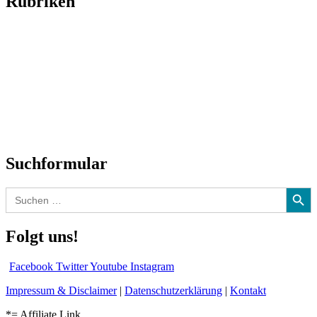
Rubriken
Titelstory
SchlagerNews
Neuerscheinungen
Interviews
Biographien
CD-Rezension
Kolumne
Audio-Interviews
und mehr…
Suchformular
Search Button
Search
for:
Folgt uns!
Facebook
Twitter
Youtube
Instagram
Impressum & Disclaimer
|
Datenschutzerklärung
|
Kontakt
*= Affiliate Link