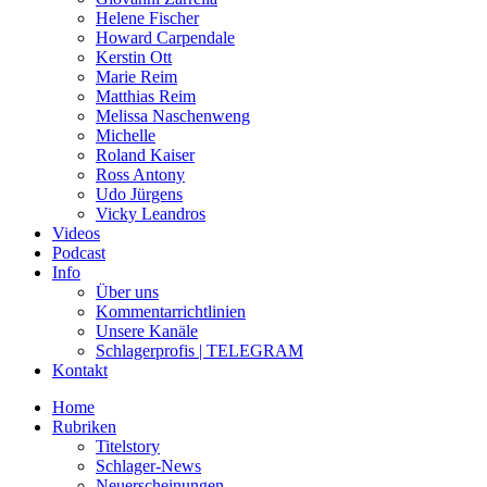
Helene Fischer
Howard Carpendale
Kerstin Ott
Marie Reim
Matthias Reim
Melissa Naschenweng
Michelle
Roland Kaiser
Ross Antony
Udo Jürgens
Vicky Leandros
Videos
Podcast
Info
Über uns
Kommentarrichtlinien
Unsere Kanäle
Schlagerprofis | TELEGRAM
Kontakt
Home
Rubriken
Titelstory
Schlager-News
Neuerscheinungen