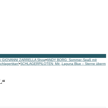
ei GIOVANNI ZARRELLA Show
•
ANDY BORG: Sommer-Spaß mit
hlagertitan!
•
SCHLAGERPILOTEN: Mit „Laguna Blue – Sterne überm
L“