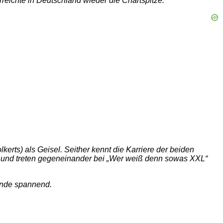
reichte in Deutschland wieder die Chartspitze.
rts) als Geisel. Seither kennt die Karriere der beiden
s und treten gegeneinander bei „Wer weiß denn sowas XXL“
 Ende spannend.