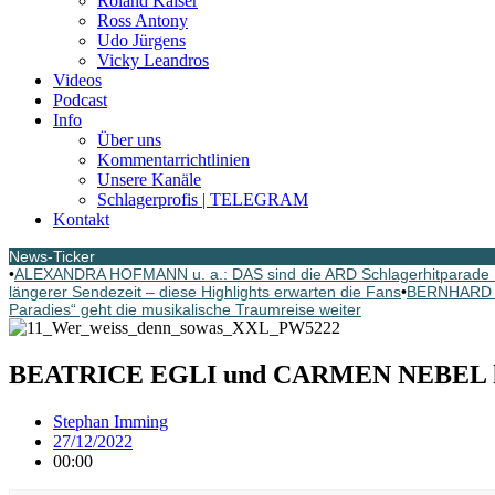
Roland Kaiser
Ross Antony
Udo Jürgens
Vicky Leandros
Videos
Podcast
Info
Über uns
Kommentarrichtlinien
Unsere Kanäle
Schlagerprofis | TELEGRAM
Kontakt
News-Ticker
•
ALEXANDRA HOFMANN u. a.: DAS sind die ARD Schlagerhitparade 
längerer Sendezeit – diese Highlights erwarten die Fans
•
BERNHARD BR
Paradies“ geht die musikalische Traumreise weiter
BEATRICE EGLI und CARMEN NEBEL heu
Stephan Imming
27/12/2022
00:00