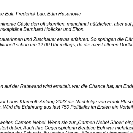
ce Egli, Frederick Lau, Edin Hasanovic
inente Gäste den oft skurrilen, manchmal nützlichen, aber auf
eamkapitäne Bernhard Hoëcker und Elton.
auerinnen und Zuschauer etwas erfahren: So springen die Däne
ditionell schon um 12:00 Uhr mittags, da die meist älteren Dorf
en auf der Ratewand wird ermittelt, wer die Chance hat, am En
or Louis Klamroth Anfang 2023 die Nachfolge von Frank Plasberg b
. Wird die Erfahrung aus fast 750 Polittalks im Ersten ein Vorte
zweiter: Carmen Nebel. Wenn sie zur „Carmen Nebel Show“ eing
ert dabei. Auch ihre Gegenspielerin Beatrice Egli war mehrf