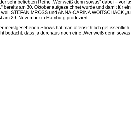
r sehr beliebten Reihe „Wer weiß denn sowas“ dabei – vor fa
reits am 30. Oktober aufgezeichnet wurde und damit für einig
ten, weil STEFAN MROSS und ANNA-CARINA WOITSCHACK „rumtur
st am 29. November in Hamburg produziert.
 meistgesehenen Shows hat man offensichtlich geflissentlich
ht bedacht, dass ja durchaus noch eine „Wer weiß denn sowas