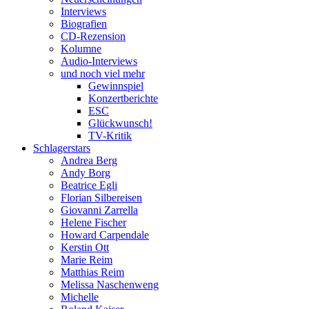
Interviews
Biografien
CD-Rezension
Kolumne
Audio-Interviews
und noch viel mehr
Gewinnspiel
Konzertberichte
ESC
Glückwunsch!
TV-Kritik
Schlagerstars
Andrea Berg
Andy Borg
Beatrice Egli
Florian Silbereisen
Giovanni Zarrella
Helene Fischer
Howard Carpendale
Kerstin Ott
Marie Reim
Matthias Reim
Melissa Naschenweng
Michelle