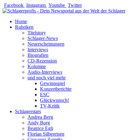
Zum
Facebook
Instagram
Youtube
Twitter
Inhalt
springen
Home
Rubriken
Titelstory
Schlager-News
Neuerscheinungen
Interviews
Biografien
CD-Rezension
Kolumne
Audio-Interviews
und noch viel mehr
Gewinnspiel
Konzertberichte
ESC
Glückwunsch!
TV-Kritik
Schlagerstars
Andrea Berg
Andy Borg
Beatrice Egli
Florian Silbereisen
Giovanni Zarrella