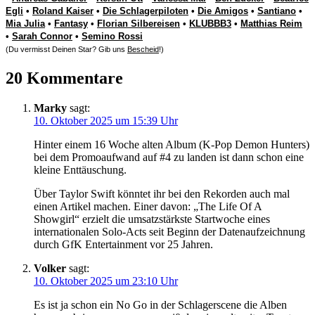
Egli
•
Roland Kaiser
•
Die Schlagerpiloten
•
Die Amigos
•
Santiano
•
Mia Julia
•
Fantasy
•
Florian Silbereisen
•
KLUBBB3
•
Matthias Reim
•
Sarah Connor
•
Semino Rossi
(Du vermisst Deinen Star? Gib uns
Bescheid
!)
20 Kommentare
Marky
sagt:
10. Oktober 2025 um 15:39 Uhr
Hinter einem 16 Woche alten Album (K-Pop Demon Hunters)
bei dem Promoaufwand auf #4 zu landen ist dann schon eine
kleine Enttäuschung.
Über Taylor Swift könntet ihr bei den Rekorden auch mal
einen Artikel machen. Einer davon: „The Life Of A
Showgirl“ erzielt die umsatzstärkste Startwoche eines
internationalen Solo-Acts seit Beginn der Datenaufzeichnung
durch GfK Entertainment vor 25 Jahren.
Volker
sagt:
10. Oktober 2025 um 23:10 Uhr
Es ist ja schon ein No Go in der Schlagerscene die Alben