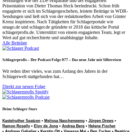
Sendungen wie der ZDF-Hitparade und der engagierten
Präsentation von Dieter Thomas Heck beeindruckt. Schon früh
engagierte er sich im Schlagergeschehen, leistete Beiträge in WDR-
Sendungen und ließ sich von der redaktionellen Arbeit von Günter
Krenz inspirieren. Nach Tätigkeiten für Schlagerportale wie
smago.de und schlager.de gründete er 2018 das kritische Portal
schlagerprofis.de. Unterstützt von einem engagierten Team, legt er
Wert auf gut recherchierte und unabhängige Inhalte.
Alle Beiträge
Schlagerprofis – Der Podcast Folge 077 – Das neue Jahr mit Silbereisen
Wir reden über vieles, was zum Anfang des Jahres in der
Schlagerwelt stattgefunden hat…
Direkt zur neuen Folge
Deine Schlager-Stars
Kastelruther Spatzen
•
Melissa Naschenweng
•
Jürgen Drews
•
Ramon Roselly
•
Eloy de Jong
•
Andrea Berg
•
Helene Fischer
•
Andreas Gabalier
•
Kerstin Ott
•
Vanessa Mai
•
Ben Zucker
•
Beatrice