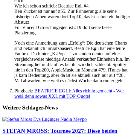
euch.
Wie ich schon schrieb: Beatrice Egli #4.
Ben Zucker ist nur auf #55. Zur Erinnerung: alle seine
bisherigen Alben waren dort Top10, das ist schon ein heftiger
Absturz.
Für Vincent Gross hingegen ist #19 dort seine beste
Platzierung.
Noch eine Anmerkung zum „Erfolg“: Die deutschen Charts
sind bekanntlich umsatzbasiert, Beatrice Egli hat eine teure
Fanbox. Da hinter „K-Pop…“ zu landen deutet auf eine
vergleichsweise niedrige Anzahl verkaufter Einheiten hin. Im
Streaming lief und läuft es bei ihr wirklich schlecht: Spotify
nie in den Top200, AppleMusic im Moment #79. iTunes hat
ja kam Bedeutung, aber da ist sie aktuell auch nur auf #28.
Mal abwarten, wie weit es nächst Woche dann runter geht…
Pingback:
BEATRICE EGLI: Alles richtig gemacht - Wer
weiß denn sowas XXL mit TOP-Quote!
Weitere Schlager-News
STEFAN MROSS: Tournee 2027: Diese beiden