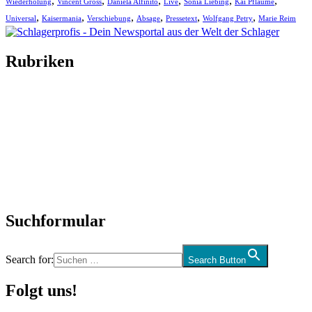
,
,
,
,
,
,
Wiederholung
Vincent Gross
Daniela Alfinito
Live
Sonia Liebing
Kai Pflaume
,
,
,
,
,
,
Universal
Kaisermania
Verschiebung
Absage
Pressetext
Wolfgang Petry
Marie Reim
Rubriken
Titelstory
SchlagerNews
Neuerscheinungen
Interviews
Biographien
CD-Rezension
Kolumne
Audio-Interviews
und mehr…
Suchformular
Search for:
Search Button
Folgt uns!