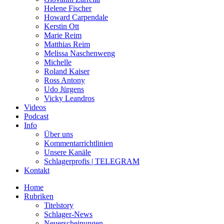
Helene Fischer
Howard Carpendale
Kerstin Ott
Marie Reim
Matthias Reim
Melissa Naschenweng
Michelle
Roland Kaiser
Ross Antony
Udo Jürgens
Vicky Leandros
Videos
Podcast
Info
Über uns
Kommentarrichtlinien
Unsere Kanäle
Schlagerprofis | TELEGRAM
Kontakt
Home
Rubriken
Titelstory
Schlager-News
Neuerscheinungen