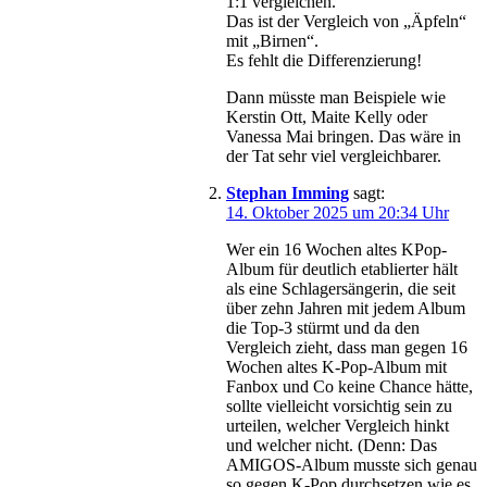
1:1 vergleichen.
Das ist der Vergleich von „Äpfeln“
mit „Birnen“.
Es fehlt die Differenzierung!
Dann müsste man Beispiele wie
Kerstin Ott, Maite Kelly oder
Vanessa Mai bringen. Das wäre in
der Tat sehr viel vergleichbarer.
Stephan Imming
sagt:
14. Oktober 2025 um 20:34 Uhr
Wer ein 16 Wochen altes KPop-
Album für deutlich etablierter hält
als eine Schlagersängerin, die seit
über zehn Jahren mit jedem Album
die Top-3 stürmt und da den
Vergleich zieht, dass man gegen 16
Wochen altes K-Pop-Album mit
Fanbox und Co keine Chance hätte,
sollte vielleicht vorsichtig sein zu
urteilen, welcher Vergleich hinkt
und welcher nicht. (Denn: Das
AMIGOS-Album musste sich genau
so gegen K-Pop durchsetzen wie es