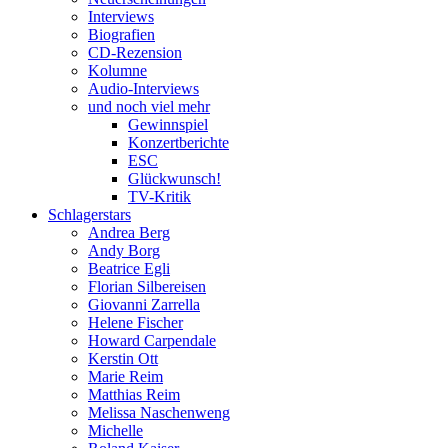
Interviews
Biografien
CD-Rezension
Kolumne
Audio-Interviews
und noch viel mehr
Gewinnspiel
Konzertberichte
ESC
Glückwunsch!
TV-Kritik
Schlagerstars
Andrea Berg
Andy Borg
Beatrice Egli
Florian Silbereisen
Giovanni Zarrella
Helene Fischer
Howard Carpendale
Kerstin Ott
Marie Reim
Matthias Reim
Melissa Naschenweng
Michelle