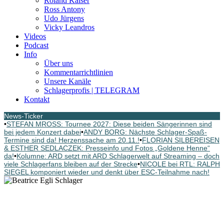
Roland Kaiser
Ross Antony
Udo Jürgens
Vicky Leandros
Videos
Podcast
Info
Über uns
Kommentarrichtlinien
Unsere Kanäle
Schlagerprofis | TELEGRAM
Kontakt
News-Ticker
•
STEFAN MROSS: Tournee 2027: Diese beiden Sängerinnen sind
bei jedem Konzert dabei
•
ANDY BORG: Nächste Schlager-Spaß-
Termine sind da! Herzenssache am 20.11.!
•
FLORIAN SILBEREISEN
& ESTHER SEDLACZEK: Presseinfo und Fotos „Goldene Henne“
da!
•
Kolumne: ARD setzt mit ARD Schlagerwelt auf Streaming – doch
viele Schlagerfans bleiben auf der Strecke
•
NICOLE bei RTL: RALPH
SIEGEL komponiert wieder und denkt über ESC-Teilnahme nach!