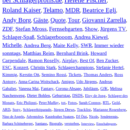
Helene Fischer
,
,
Roland Kaiser
Telamo
MDR
Beatrice Egli
,
,
,
,
Andy Borg
Gäste
Quote
Tour
Giovanni Zarrella
,
,
,
,
,
ZDF
Stefan Mross
Fernsehgarten
Show
Jürgens TV
,
,
,
,
,
Schlager-Spaß
Schlagerbooom
Andrea Kiewel
,
,
,
Michelle
Andrea Berg
Maite Kelly
SWR
Immer wieder
,
,
,
,
sonntags
Matthias Reim
Bernhard Brink
Howard
,
,
,
Carpendale
Ramon Roselly
Airplay
Best Of
Ben Zucker
,
,
,
,
,
ESC
,
Konzert
,
Christin Stark
,
Schlagerchampions
,
Stefanie Hertel
,
Kimmig
,
Kerstin Ott
,
,
,
,
Semino Rossi
Tickets
Thomas Anders
Ross
,
,
,
,
Antony
Anna-Carina Woitschack
Amigos
Udo Jürgens
Andreas
,
,
,
,
,
,
Gabalier
Vanessa Mai
Fantasy
Corona-Absage
Jubiläum
GfK
Melissa
,
,
,
,
,
Naschenweng
Dieter Bohlen
Geburtstag
DSDS
Eloy de Jong
Schlager des
,
,
,
,
,
,
,
,
Monats
Eric Philippi
Peter Maffay
tot
Fotos
Sarah Connor
RTL
Gold
,
,
,
,
,
,
ARD
Sony
Schlagerhitparade
Jürgen Drews
Tracklist
Marianne Rosenberg
,
,
,
,
,
,
Nino de Angelo
Adventsfest
Kastelruther Spatzen
DJ Ötzi
Nicole
Sendetermin
,
,
,
,
,
,
Barbara Schöneberger
Santiano
Biografie
verstorben
Interview
Einschaltquote