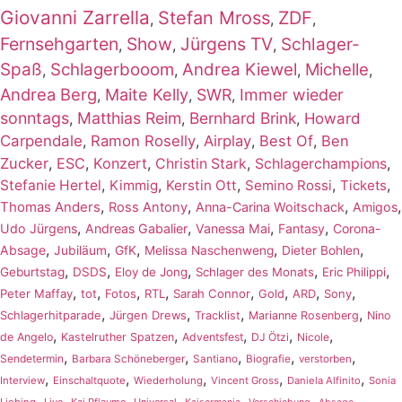
Giovanni Zarrella
Stefan Mross
ZDF
,
,
,
Fernsehgarten
Show
Jürgens TV
Schlager-
,
,
,
Spaß
Schlagerbooom
Andrea Kiewel
Michelle
,
,
,
,
Andrea Berg
Maite Kelly
SWR
Immer wieder
,
,
,
sonntags
Matthias Reim
Bernhard Brink
,
,
,
Howard
Carpendale
,
Ramon Roselly
,
Airplay
,
Best Of
,
Ben
Zucker
,
ESC
,
Konzert
,
,
,
Christin Stark
Schlagerchampions
,
,
,
,
,
Stefanie Hertel
Kimmig
Kerstin Ott
Semino Rossi
Tickets
,
,
,
,
Thomas Anders
Ross Antony
Anna-Carina Woitschack
Amigos
,
,
,
,
Udo Jürgens
Andreas Gabalier
Vanessa Mai
Fantasy
Corona-
,
,
,
,
,
Absage
Jubiläum
GfK
Melissa Naschenweng
Dieter Bohlen
,
,
,
,
,
Geburtstag
DSDS
Eloy de Jong
Schlager des Monats
Eric Philippi
,
,
,
,
,
,
,
,
Peter Maffay
tot
Fotos
RTL
Sarah Connor
Gold
ARD
Sony
,
,
,
,
Schlagerhitparade
Jürgen Drews
Tracklist
Marianne Rosenberg
Nino
,
,
,
,
,
de Angelo
Kastelruther Spatzen
Adventsfest
DJ Ötzi
Nicole
,
,
,
,
,
Sendetermin
Barbara Schöneberger
Santiano
Biografie
verstorben
,
,
,
,
,
Interview
Einschaltquote
Wiederholung
Vincent Gross
Daniela Alfinito
Sonia
,
,
,
,
,
,
,