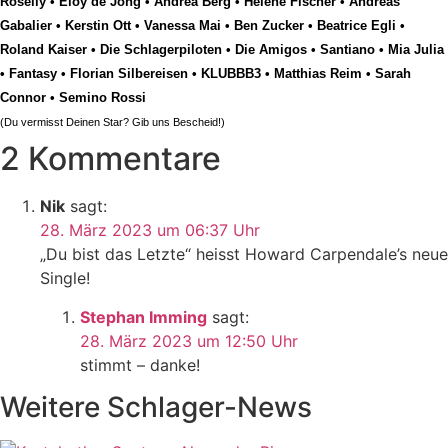
Roselly
•
Eloy de Jong
•
Andrea Berg
•
Helene Fischer
•
Andreas
Gabalier
•
Kerstin Ott
•
Vanessa Mai
•
Ben Zucker
•
Beatrice Egli
•
Roland Kaiser
•
Die Schlagerpiloten
•
Die Amigos
•
Santiano
•
Mia Julia
•
Fantasy
•
Florian Silbereisen
•
KLUBBB3
•
Matthias Reim
•
Sarah
Connor
•
Semino Rossi
(Du vermisst Deinen Star? Gib uns
Bescheid
!)
2 Kommentare
Nik
sagt:
28. März 2023 um 06:37 Uhr
„Du bist das Letzte“ heisst Howard Carpendale’s neue
Single!
Stephan Imming
sagt:
28. März 2023 um 12:50 Uhr
stimmt – danke!
Weitere Schlager-News