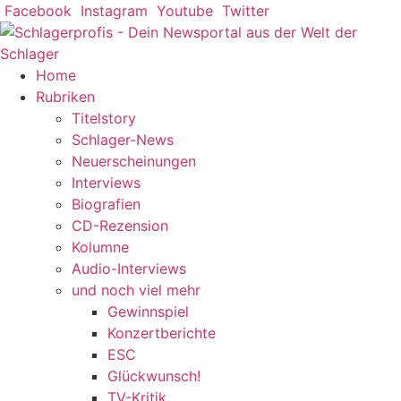
Zum
Facebook
Instagram
Youtube
Twitter
Inhalt
springen
Home
Rubriken
Titelstory
Schlager-News
Neuerscheinungen
Interviews
Biografien
CD-Rezension
Kolumne
Audio-Interviews
und noch viel mehr
Gewinnspiel
Konzertberichte
ESC
Glückwunsch!
TV-Kritik