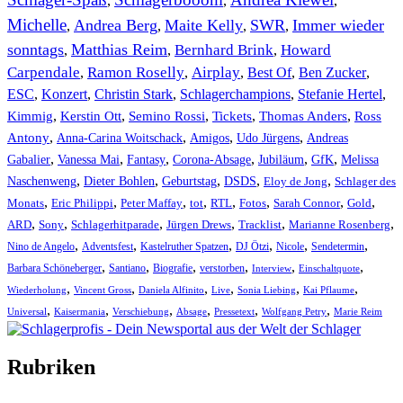
,
,
,
Michelle
Andrea Berg
Maite Kelly
SWR
Immer wieder
,
,
,
,
sonntags
Matthias Reim
Bernhard Brink
Howard
,
,
,
Carpendale
Ramon Roselly
Airplay
Best Of
Ben Zucker
,
,
,
,
,
ESC
,
Konzert
,
Christin Stark
,
Schlagerchampions
,
Stefanie Hertel
,
Kimmig
,
Kerstin Ott
,
,
,
,
Semino Rossi
Tickets
Thomas Anders
Ross
,
,
,
,
Antony
Anna-Carina Woitschack
Amigos
Udo Jürgens
Andreas
,
,
,
,
,
,
Gabalier
Vanessa Mai
Fantasy
Corona-Absage
Jubiläum
GfK
Melissa
,
,
,
,
,
Naschenweng
Dieter Bohlen
Geburtstag
DSDS
Eloy de Jong
Schlager des
,
,
,
,
,
,
,
,
Monats
Eric Philippi
Peter Maffay
tot
RTL
Fotos
Sarah Connor
Gold
,
,
,
,
,
,
ARD
Sony
Schlagerhitparade
Jürgen Drews
Tracklist
Marianne Rosenberg
,
,
,
,
,
,
Nino de Angelo
Adventsfest
Kastelruther Spatzen
DJ Ötzi
Nicole
Sendetermin
,
,
,
,
,
,
Barbara Schöneberger
Santiano
Biografie
verstorben
Interview
Einschaltquote
,
,
,
,
,
,
Wiederholung
Vincent Gross
Daniela Alfinito
Live
Sonia Liebing
Kai Pflaume
,
,
,
,
,
,
Universal
Kaisermania
Verschiebung
Absage
Pressetext
Wolfgang Petry
Marie Reim
Rubriken