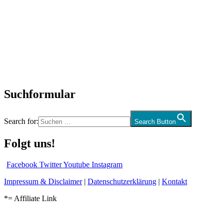
Titelstory
SchlagerNews
Neuerscheinungen
Interviews
Biographien
CD-Rezension
Kolumne
Audio-Interviews
und mehr…
Suchformular
Search for:
Search Button
Folgt uns!
Facebook
Twitter
Youtube
Instagram
Impressum & Disclaimer
|
Datenschutzerklärung
|
Kontakt
*= Affiliate Link