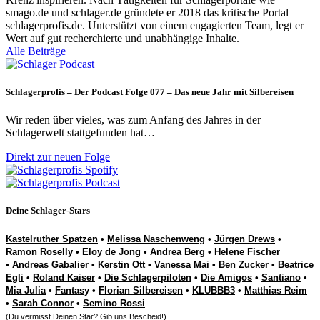
smago.de und schlager.de gründete er 2018 das kritische Portal
schlagerprofis.de. Unterstützt von einem engagierten Team, legt er
Wert auf gut recherchierte und unabhängige Inhalte.
Alle Beiträge
Schlagerprofis – Der Podcast Folge 077 – Das neue Jahr mit Silbereisen
Wir reden über vieles, was zum Anfang des Jahres in der
Schlagerwelt stattgefunden hat…
Direkt zur neuen Folge
Deine Schlager-Stars
Kastelruther Spatzen
•
Melissa Naschenweng
•
Jürgen Drews
•
Ramon Roselly
•
Eloy de Jong
•
Andrea Berg
•
Helene Fischer
•
Andreas Gabalier
•
Kerstin Ott
•
Vanessa Mai
•
Ben Zucker
•
Beatrice
Egli
•
Roland Kaiser
•
Die Schlagerpiloten
•
Die Amigos
•
Santiano
•
Mia Julia
•
Fantasy
•
Florian Silbereisen
•
KLUBBB3
•
Matthias Reim
•
Sarah Connor
•
Semino Rossi
(Du vermisst Deinen Star? Gib uns
Bescheid
!)