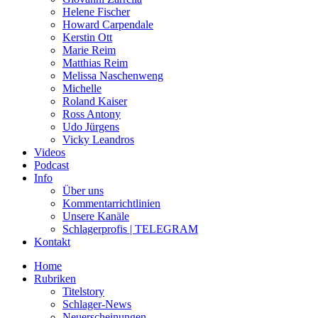
Helene Fischer
Howard Carpendale
Kerstin Ott
Marie Reim
Matthias Reim
Melissa Naschenweng
Michelle
Roland Kaiser
Ross Antony
Udo Jürgens
Vicky Leandros
Videos
Podcast
Info
Über uns
Kommentarrichtlinien
Unsere Kanäle
Schlagerprofis | TELEGRAM
Kontakt
Home
Rubriken
Titelstory
Schlager-News
Neuerscheinungen