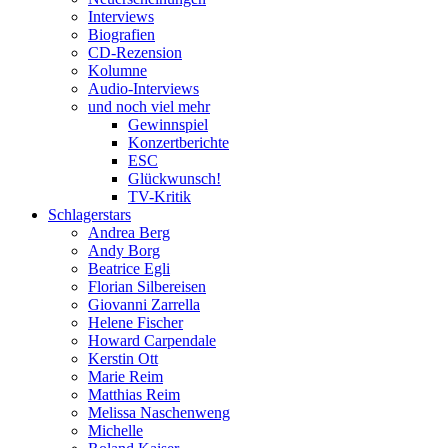
Interviews
Biografien
CD-Rezension
Kolumne
Audio-Interviews
und noch viel mehr
Gewinnspiel
Konzertberichte
ESC
Glückwunsch!
TV-Kritik
Schlagerstars
Andrea Berg
Andy Borg
Beatrice Egli
Florian Silbereisen
Giovanni Zarrella
Helene Fischer
Howard Carpendale
Kerstin Ott
Marie Reim
Matthias Reim
Melissa Naschenweng
Michelle