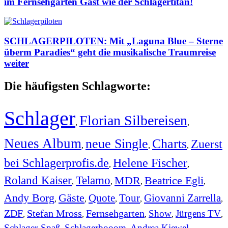
im Fernsehgarten Gast wie der Schlagertitan!
SCHLAGERPILOTEN: Mit „Laguna Blue – Sterne
überm Paradies“ geht die musikalische Traumreise
weiter
Die häufigsten Schlagworte:
Schlager
Florian Silbereisen
,
,
Neues Album
neue Single
Charts
Zuerst
,
,
,
bei Schlagerprofis.de
Helene Fischer
,
,
Roland Kaiser
Telamo
MDR
Beatrice Egli
,
,
,
,
Andy Borg
Gäste
Quote
Tour
Giovanni Zarrella
,
,
,
,
,
ZDF
Stefan Mross
Fernsehgarten
Show
Jürgens TV
,
,
,
,
,
Schlager-Spaß
Schlagerbooom
Andrea Kiewel