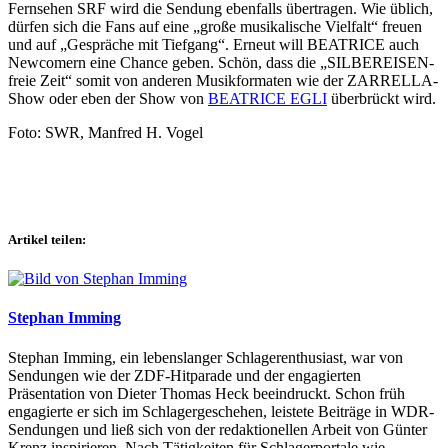
Fernsehen SRF wird die Sendung ebenfalls übertragen. Wie üblich,
dürfen sich die Fans auf eine „große musikalische Vielfalt“ freuen
und auf „Gespräche mit Tiefgang“. Erneut will BEATRICE auch
Newcomern eine Chance geben. Schön, dass die „SILBEREISEN-
freie Zeit“ somit von anderen Musikformaten wie der ZARRELLA-
Show oder eben der Show von
BEATRICE EGLI
überbrückt wird.
Foto: SWR, Manfred H. Vogel
Artikel teilen:
Stephan Imming
Stephan Imming, ein lebenslanger Schlagerenthusiast, war von
Sendungen wie der ZDF-Hitparade und der engagierten
Präsentation von Dieter Thomas Heck beeindruckt. Schon früh
engagierte er sich im Schlagergeschehen, leistete Beiträge in WDR-
Sendungen und ließ sich von der redaktionellen Arbeit von Günter
Krenz inspirieren. Nach Tätigkeiten für Schlagerportale wie