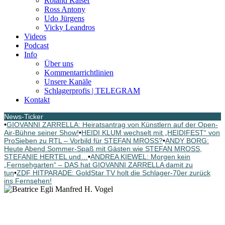
Roland Kaiser
Ross Antony
Udo Jürgens
Vicky Leandros
Videos
Podcast
Info
Über uns
Kommentarrichtlinien
Unsere Kanäle
Schlagerprofis | TELEGRAM
Kontakt
News-Ticker
•
GIOVANNI ZARRELLA: Heiratsantrag von Künstlern auf der Open-
Air-Bühne seiner Show!
•
HEIDI KLUM wechselt mit „HEIDIFEST“ von
ProSieben zu RTL – Vorbild für STEFAN MROSS?
•
ANDY BORG:
Heute Abend Sommer-Spaß mit Gästen wie STEFAN MROSS,
STEFANIE HERTEL und…
•
ANDREA KIEWEL: Morgen kein
„Fernsehgarten“ – DAS hat GIOVANNI ZARRELLA damit zu
tun
•
ZDF HITPARADE: GoldStar TV holt die Schlager-70er zurück
ins Fernsehen!