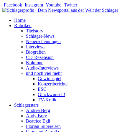
Zum
Facebook
Instagram
Youtube
Twitter
Inhalt
springen
Home
Rubriken
Titelstory
Schlager-News
Neuerscheinungen
Interviews
Biografien
CD-Rezension
Kolumne
Audio-Interviews
und noch viel mehr
Gewinnspiel
Konzertberichte
ESC
Glückwunsch!
TV-Kritik
Schlagerstars
Andrea Berg
Andy Borg
Beatrice Egli
Florian Silbereisen
Giovanni Zarrella