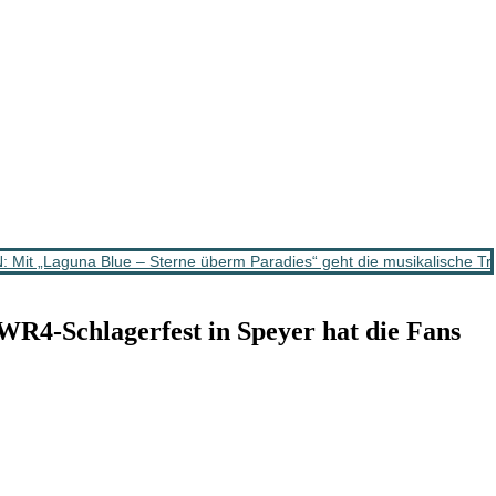
t „Laguna Blue – Sterne überm Paradies“ geht die musikalische Tr
hlagerfest in Speyer hat die Fans