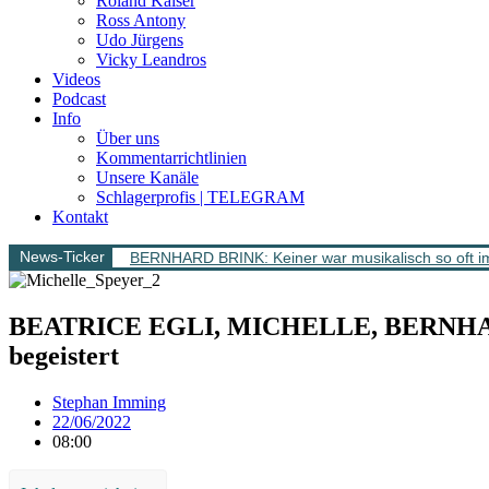
Roland Kaiser
Ross Antony
Udo Jürgens
Vicky Leandros
Videos
Podcast
Info
Über uns
Kommentarrichtlinien
Unsere Kanäle
Schlagerprofis | TELEGRAM
Kontakt
News-Ticker
BERNHARD BRINK: Keiner war musikalisch so oft im
BEATRICE EGLI, MICHELLE, BERNHARD 
begeistert
Stephan Imming
22/06/2022
08:00