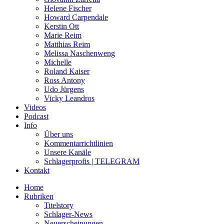
Helene Fischer
Howard Carpendale
Kerstin Ott
Marie Reim
Matthias Reim
Melissa Naschenweng
Michelle
Roland Kaiser
Ross Antony
Udo Jürgens
Vicky Leandros
Videos
Podcast
Info
Über uns
Kommentarrichtlinien
Unsere Kanäle
Schlagerprofis | TELEGRAM
Kontakt
Home
Rubriken
Titelstory
Schlager-News
Neuerscheinungen