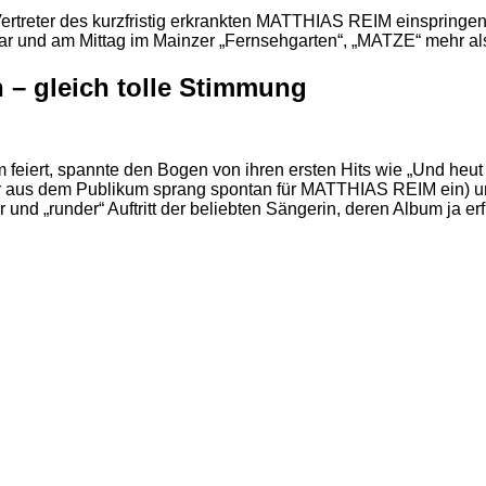
Vertreter des kurzfristig erkrankten MATTHIAS REIM einspringen 
war und am Mittag im Mainzer „Fernsehgarten“, „MATZE“ mehr al
 – gleich tolle Stimmung
feiert, spannte den Bogen von ihren ersten Hits wie „Und heut 
uer aus dem Publikum sprang spontan für MATTHIAS REIM ein) und
r und „runder“ Auftritt der beliebten Sängerin, deren Album ja e