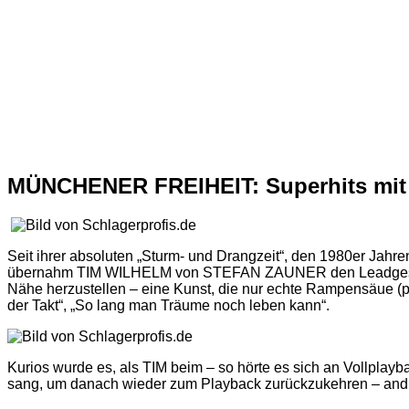
MÜNCHENER FREIHEIT: Superhits mit e
Seit ihrer absoluten „Sturm- und Drangzeit“, den 1980er Jahr
übernahm TIM WILHELM von STEFAN ZAUNER den Leadgesang u
Nähe herzustellen – eine Kunst, die nur echte Rampensäue (po
der Takt“, „So lang man Träume noch leben kann“.
Kurios wurde es, als TIM beim – so hörte es sich an Vollplayba
sang, um danach wieder zum Playback zurückzukehren – andrerse