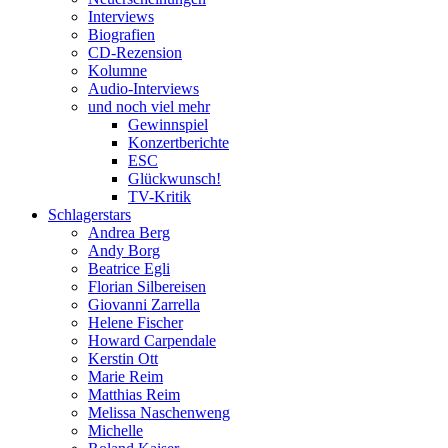
Interviews
Biografien
CD-Rezension
Kolumne
Audio-Interviews
und noch viel mehr
Gewinnspiel
Konzertberichte
ESC
Glückwunsch!
TV-Kritik
Schlagerstars
Andrea Berg
Andy Borg
Beatrice Egli
Florian Silbereisen
Giovanni Zarrella
Helene Fischer
Howard Carpendale
Kerstin Ott
Marie Reim
Matthias Reim
Melissa Naschenweng
Michelle