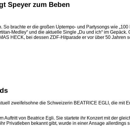
gt Speyer zum Beben
. So brachte er die großen Uptempo- und Partysongs wie „100 Mi
ertitan-Medley“ und die aktuelle Single „Du und ich“ im Gepäck
AS HECK, bei dessen ZDF-Hitparade er vor über 50 Jahren sein
nds
ktuell zweifelsohne die Schweizerin BEATRICE EGLI, die mit Er
ftritt von Beatrice Egli. Sie startete ihr Konzert mit der glei
r Privatleben bekannt gibt, wurde in einer Ansage allerdings s