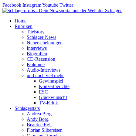
Zum
Facebook
Instagram
Youtube
Twitter
Inhalt
springen
Home
Rubriken
Titelstory
Schlager-News
Neuerscheinungen
Interviews
Biografien
CD-Rezension
Kolumne
Audio-Interviews
und noch viel mehr
Gewinnspiel
Konzertberichte
ESC
Glückwunsch!
TV-Kritik
Schlagerstars
Andrea Berg
Andy Borg
Beatrice Egli
Florian Silbereisen
Giovanni Zarrella