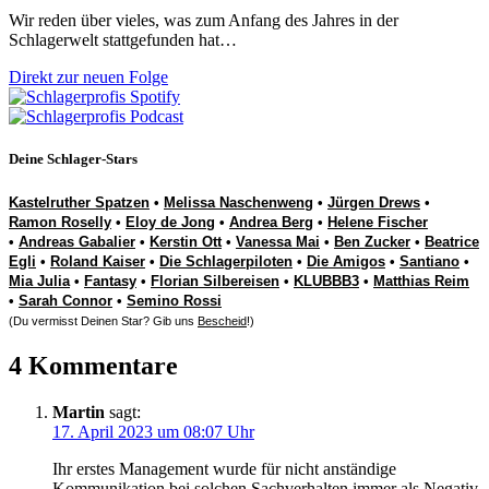
Wir reden über vieles, was zum Anfang des Jahres in der
Schlagerwelt stattgefunden hat…
Direkt zur neuen Folge
Deine Schlager-Stars
Kastelruther Spatzen
•
Melissa Naschenweng
•
Jürgen Drews
•
Ramon Roselly
•
Eloy de Jong
•
Andrea Berg
•
Helene Fischer
•
Andreas Gabalier
•
Kerstin Ott
•
Vanessa Mai
•
Ben Zucker
•
Beatrice
Egli
•
Roland Kaiser
•
Die Schlagerpiloten
•
Die Amigos
•
Santiano
•
Mia Julia
•
Fantasy
•
Florian Silbereisen
•
KLUBBB3
•
Matthias Reim
•
Sarah Connor
•
Semino Rossi
(Du vermisst Deinen Star? Gib uns
Bescheid
!)
4 Kommentare
Martin
sagt:
17. April 2023 um 08:07 Uhr
Ihr erstes Management wurde für nicht anständige
Kommunikation bei solchen Sachverhalten immer als Negativ