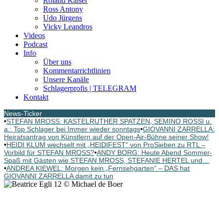
Roland Kaiser
Ross Antony
Udo Jürgens
Vicky Leandros
Videos
Podcast
Info
Über uns
Kommentarrichtlinien
Unsere Kanäle
Schlagerprofis | TELEGRAM
Kontakt
News-Ticker
•
STEFAN MROSS: KASTELRUTHER SPATZEN, SEMINO ROSSI u.
a.: Top Schlager bei Immer wieder sonntags
•
GIOVANNI ZARRELLA:
Heiratsantrag von Künstlern auf der Open-Air-Bühne seiner Show!
•
HEIDI KLUM wechselt mit „HEIDIFEST“ von ProSieben zu RTL –
Vorbild für STEFAN MROSS?
•
ANDY BORG: Heute Abend Sommer-
Spaß mit Gästen wie STEFAN MROSS, STEFANIE HERTEL und…
•
ANDREA KIEWEL: Morgen kein „Fernsehgarten“ – DAS hat
GIOVANNI ZARRELLA damit zu tun