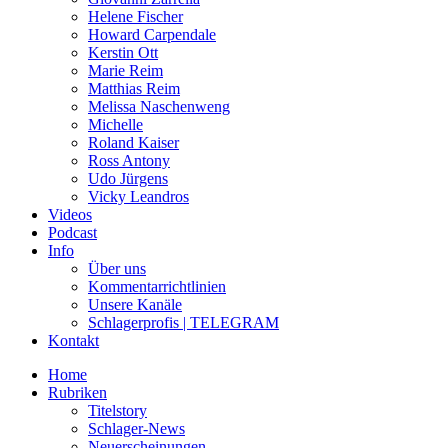
Helene Fischer
Howard Carpendale
Kerstin Ott
Marie Reim
Matthias Reim
Melissa Naschenweng
Michelle
Roland Kaiser
Ross Antony
Udo Jürgens
Vicky Leandros
Videos
Podcast
Info
Über uns
Kommentarrichtlinien
Unsere Kanäle
Schlagerprofis | TELEGRAM
Kontakt
Home
Rubriken
Titelstory
Schlager-News
Neuerscheinungen