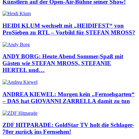
Künstlern auf der Open-Air-Bühne seiner Show!
HEIDI KLUM wechselt mit „HEIDIFEST“ von
ProSieben zu RTL – Vorbild für STEFAN MROSS?
ANDY BORG: Heute Abend Sommer-Spaß mit
Gästen wie STEFAN MROSS, STEFANIE
HERTEL und…
ANDREA KIEWEL: Morgen kein „Fernsehgarten“
– DAS hat GIOVANNI ZARRELLA damit zu tun
ZDF HITPARADE: GoldStar TV holt die Schlager-
70er zurück ins Fernsehen!