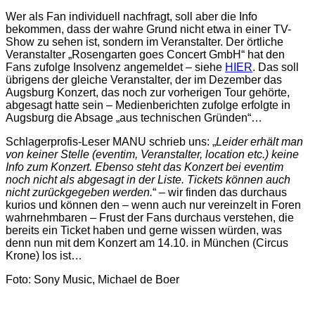
Wer als Fan individuell nachfragt, soll aber die Info
bekommen, dass der wahre Grund nicht etwa in einer TV-
Show zu sehen ist, sondern im Veranstalter. Der örtliche
Veranstalter „Rosengarten goes Concert GmbH“ hat den
Fans zufolge Insolvenz angemeldet – siehe
HIER
. Das soll
übrigens der gleiche Veranstalter, der im Dezember das
Augsburg Konzert, das noch zur vorherigen Tour gehörte,
abgesagt hatte sein – Medienberichten zufolge erfolgte in
Augsburg die Absage „aus technischen Gründen“…
Schlagerprofis-Leser MANU schrieb uns: „
Leider erhält man
von keiner Stelle (eventim, Veranstalter, location etc.) keine
Info zum Konzert. Ebenso steht das Konzert bei eventim
noch nicht als abgesagt in der Liste. Tickets können auch
nicht zurückgegeben werden.
“ – wir finden das durchaus
kurios und können den – wenn auch nur vereinzelt in Foren
wahrnehmbaren – Frust der Fans durchaus verstehen, die
bereits ein Ticket haben und gerne wissen würden, was
denn nun mit dem Konzert am 14.10. in München (Circus
Krone) los ist…
Foto: Sony Music, Michael de Boer