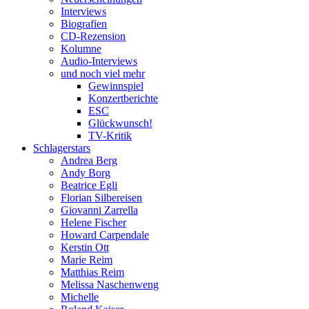
Interviews
Biografien
CD-Rezension
Kolumne
Audio-Interviews
und noch viel mehr
Gewinnspiel
Konzertberichte
ESC
Glückwunsch!
TV-Kritik
Schlagerstars
Andrea Berg
Andy Borg
Beatrice Egli
Florian Silbereisen
Giovanni Zarrella
Helene Fischer
Howard Carpendale
Kerstin Ott
Marie Reim
Matthias Reim
Melissa Naschenweng
Michelle