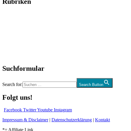
Rubriken
Titelstory
SchlagerNews
Neuerscheinungen
Interviews
Biographien
CD-Rezension
Kolumne
Audio-Interviews
und mehr…
Suchformular
Search for:
Search Button
Folgt uns!
Facebook
Twitter
Youtube
Instagram
Impressum & Disclaimer
|
Datenschutzerklärung
|
Kontakt
*= Affiliate Link