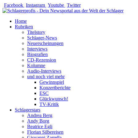
Zum
Facebook
Instagram
Youtube
Twitter
Inhalt
springen
Home
Rubriken
Titelstory
Schlager-News
Neuerscheinungen
Interviews
Biografien
CD-Rezension
Kolumne
Audio-Interviews
und noch viel mehr
Gewinnspiel
Konzertberichte
ESC
Glückwunsch!
TV-Kritik
Schlagerstars
Andrea Berg
Andy Borg
Beatrice Egli
Florian Silbereisen
Giovanni Zarrella