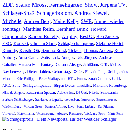
ZDF
Stefan Mross
Fernsehgarten
Show
Jürgens TV
,
,
,
,
,
Schlager-Spaß
Schlagerbooom
Andrea Kiewel
,
,
,
Michelle
Andrea Berg
Maite Kelly
SWR
Immer wieder
,
,
,
,
sonntags
Matthias Reim
Bernhard Brink
Howard
,
,
,
Carpendale
Ramon Roselly
Airplay
Best Of
Ben Zucker
,
,
,
,
,
ESC
,
Konzert
,
Christin Stark
,
Schlagerchampions
,
Stefanie Hertel
,
Kimmig
,
Kerstin Ott
,
,
,
,
Semino Rossi
Tickets
Thomas Anders
Ross
,
,
,
,
Antony
Anna-Carina Woitschack
Amigos
Udo Jürgens
Andreas
,
,
,
,
,
,
Gabalier
Vanessa Mai
Fantasy
Corona-Absage
Jubiläum
GfK
Melissa
,
,
,
,
,
Naschenweng
Dieter Bohlen
Geburtstag
DSDS
Eloy de Jong
Schlager des
,
,
,
,
,
,
,
,
Monats
Eric Philippi
Peter Maffay
tot
RTL
Fotos
Sarah Connor
Gold
,
,
,
,
,
,
ARD
Sony
Schlagerhitparade
Jürgen Drews
Tracklist
Marianne Rosenberg
,
,
,
,
,
,
Nino de Angelo
Kastelruther Spatzen
Adventsfest
DJ Ötzi
Nicole
Sendetermin
,
,
,
,
,
,
Barbara Schöneberger
Santiano
Biografie
verstorben
Interview
Einschaltquote
,
,
,
,
,
,
Wiederholung
Vincent Gross
Daniela Alfinito
Live
Sonia Liebing
Kai Pflaume
,
,
,
,
,
,
Universal
Kaisermania
Verschiebung
Absage
Pressetext
Wolfgang Petry
Marie Reim