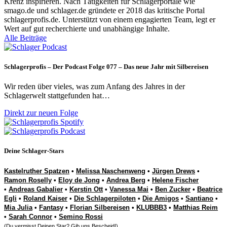
Krenz inspirieren. Nach Tätigkeiten für Schlagerportale wie
smago.de und schlager.de gründete er 2018 das kritische Portal
schlagerprofis.de. Unterstützt von einem engagierten Team, legt er
Wert auf gut recherchierte und unabhängige Inhalte.
Alle Beiträge
Schlagerprofis – Der Podcast Folge 077 – Das neue Jahr mit Silbereisen
Wir reden über vieles, was zum Anfang des Jahres in der
Schlagerwelt stattgefunden hat…
Direkt zur neuen Folge
Deine Schlager-Stars
Kastelruther Spatzen
•
Melissa Naschenweng
•
Jürgen Drews
•
Ramon Roselly
•
Eloy de Jong
•
Andrea Berg
•
Helene Fischer
•
Andreas Gabalier
•
Kerstin Ott
•
Vanessa Mai
•
Ben Zucker
•
Beatrice
Egli
•
Roland Kaiser
•
Die Schlagerpiloten
•
Die Amigos
•
Santiano
•
Mia Julia
•
Fantasy
•
Florian Silbereisen
•
KLUBBB3
•
Matthias Reim
•
Sarah Connor
•
Semino Rossi
(Du vermisst Deinen Star? Gib uns
Bescheid
!)