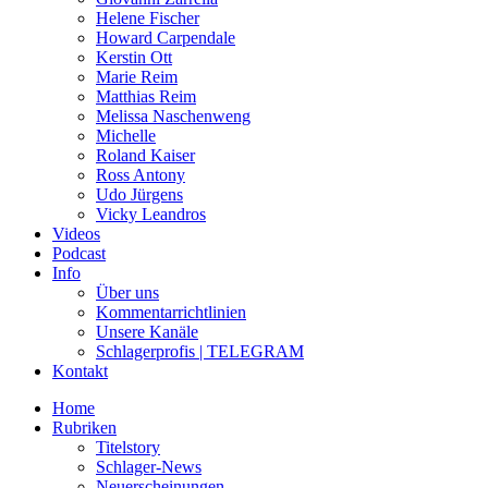
Helene Fischer
Howard Carpendale
Kerstin Ott
Marie Reim
Matthias Reim
Melissa Naschenweng
Michelle
Roland Kaiser
Ross Antony
Udo Jürgens
Vicky Leandros
Videos
Podcast
Info
Über uns
Kommentarrichtlinien
Unsere Kanäle
Schlagerprofis | TELEGRAM
Kontakt
Home
Rubriken
Titelstory
Schlager-News
Neuerscheinungen