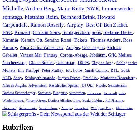
Michelle
Andrea Berg
Maite Kelly
SWR
Immer wieder
,
,
,
,
sonntags
Matthias Reim
Bernhard Brink
Howard
,
,
,
Carpendale
Ramon Roselly
Airplay
Best Of
Ben Zucker
,
,
,
,
,
ESC
,
Konzert
,
Christin Stark
,
Schlagerchampions
,
Stefanie Hertel
,
Kimmig
,
Kerstin Ott
,
,
,
,
Semino Rossi
Tickets
Thomas Anders
Ross
,
,
,
,
Antony
Anna-Carina Woitschack
Amigos
Udo Jürgens
Andreas
,
,
,
,
,
,
Gabalier
Vanessa Mai
Fantasy
Corona-Absage
Jubiläum
GfK
Melissa
,
,
,
,
,
Naschenweng
Dieter Bohlen
Geburtstag
DSDS
Eloy de Jong
Schlager des
,
,
,
,
,
,
,
,
Monats
Eric Philippi
Peter Maffay
tot
Fotos
Sarah Connor
RTL
Gold
,
,
,
,
,
,
ARD
Sony
Schlagerhitparade
Jürgen Drews
Tracklist
Marianne Rosenberg
,
,
,
,
,
,
Nino de Angelo
Adventsfest
Kastelruther Spatzen
DJ Ötzi
Nicole
Sendetermin
,
,
,
,
,
,
Barbara Schöneberger
Santiano
Biografie
verstorben
Interview
Einschaltquote
,
,
,
,
,
,
Wiederholung
Vincent Gross
Daniela Alfinito
Live
Sonia Liebing
Kai Pflaume
,
,
,
,
,
,
Universal
Kaisermania
Verschiebung
Absage
Pressetext
Wolfgang Petry
Marie Reim
Rubriken