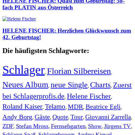
HELENE FISCHER: Quasi zum Geburtstag: 50-
fach PLATIN aus Österreich
HELENE FISCHER: Herzlichen Glückwunsch zum
42. Geburtstag!
Die häufigsten Schlagworte:
Schlager
Florian Silbereisen
,
,
Neues Album
neue Single
Charts
Zuerst
,
,
,
bei Schlagerprofis.de
Helene Fischer
,
,
Roland Kaiser
Telamo
MDR
Beatrice Egli
,
,
,
,
Andy Borg
Gäste
Quote
Tour
Giovanni Zarrella
,
,
,
,
,
ZDF
Stefan Mross
Fernsehgarten
Show
Jürgens TV
,
,
,
,
,
Schlager-Spaß
Schlagerbooom
Andrea Kiewel
,
,
,