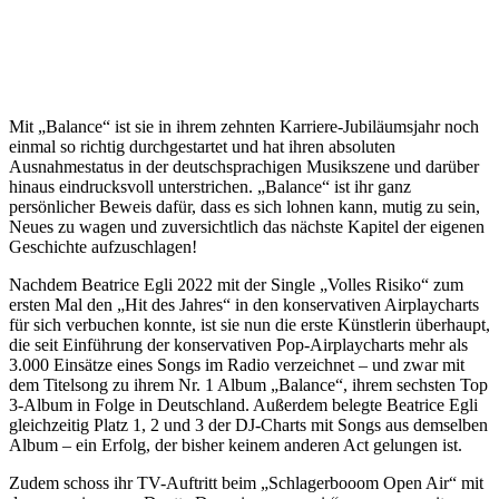
Mit „Balance“ ist sie in ihrem zehnten Karriere-Jubiläumsjahr noch
einmal so richtig durchgestartet und hat ihren absoluten
Ausnahmestatus in der deutschsprachigen Musikszene und darüber
hinaus eindrucksvoll unterstrichen. „Balance“ ist ihr ganz
persönlicher Beweis dafür, dass es sich lohnen kann, mutig zu sein,
Neues zu wagen und zuversichtlich das nächste Kapitel der eigenen
Geschichte aufzuschlagen!
Nachdem Beatrice Egli 2022 mit der Single „Volles Risiko“ zum
ersten Mal den „Hit des Jahres“ in den konservativen Airplaycharts
für sich verbuchen konnte, ist sie nun die erste Künstlerin überhaupt,
die seit Einführung der konservativen Pop-Airplaycharts mehr als
3.000 Einsätze eines Songs im Radio verzeichnet – und zwar mit
dem Titelsong zu ihrem Nr. 1 Album „Balance“, ihrem sechsten Top
3-Album in Folge in Deutschland. Außerdem belegte Beatrice Egli
gleichzeitig Platz 1, 2 und 3 der DJ-Charts mit Songs aus demselben
Album – ein Erfolg, der bisher keinem anderen Act gelungen ist.
Zudem schoss ihr TV-Auftritt beim „Schlagerbooom Open Air“ mit