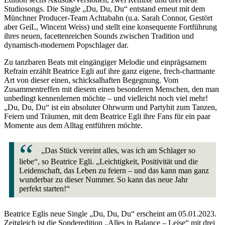
Studiosongs. Die Single „Du, Du, Du“ entstand erneut mit dem
Münchner Producer-Team Achtabahn (u.a. Sarah Connor, Gestört
aber GeiL, Wincent Weiss) und stellt eine konsequente Fortführung
ihres neuen, facettenreichen Sounds zwischen Tradition und
dynamisch-modernem Popschlager dar.
Zu tanzbaren Beats mit eingängiger Melodie und einprägsamem
Refrain erzählt Beatrice Egli auf ihre ganz eigene, frech-charmante
Art von dieser einen, schicksalhaften Begegnung. Vom
Zusammentreffen mit diesem einen besonderen Menschen, den man
unbedingt kennenlernen möchte – und vielleicht noch viel mehr!
„Du, Du, Du“ ist ein absoluter Ohrwurm und Partyhit zum Tanzen,
Feiern und Träumen, mit dem Beatrice Egli ihre Fans für ein paar
Momente aus dem Alltag entführen möchte.
„Das Stück vereint alles, was ich am Schlager so
liebe“, so Beatrice Egli. „Leichtigkeit, Positivität und die
Leidenschaft, das Leben zu feiern – und das kann man ganz
wunderbar zu dieser Nummer. So kann das neue Jahr
perfekt starten!“
Beatrice Eglis neue Single „Du, Du, Du“ erscheint am 05.01.2023.
Zeitgleich ist die Sonderedition „Alles in Balance – Leise“ mit drei