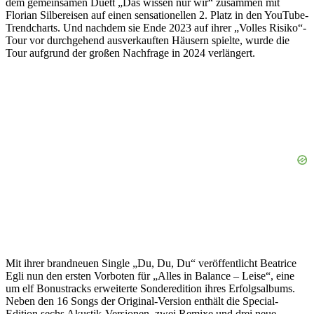
dem gemeinsamen Duett „Das wissen nur wir“ zusammen mit
Florian Silbereisen auf einen sensationellen 2. Platz in den YouTube-
Trendcharts. Und nachdem sie Ende 2023 auf ihrer „Volles Risiko“-
Tour vor durchgehend ausverkauften Häusern spielte, wurde die
Tour aufgrund der großen Nachfrage in 2024 verlängert.
Mit ihrer brandneuen Single „Du, Du, Du“ veröffentlicht Beatrice
Egli nun den ersten Vorboten für „Alles in Balance – Leise“, eine
um elf Bonustracks erweiterte Sonderedition ihres Erfolgsalbums.
Neben den 16 Songs der Original-Version enthält die Special-
Edition sechs Akustik-Versionen, zwei Remixe und drei neue