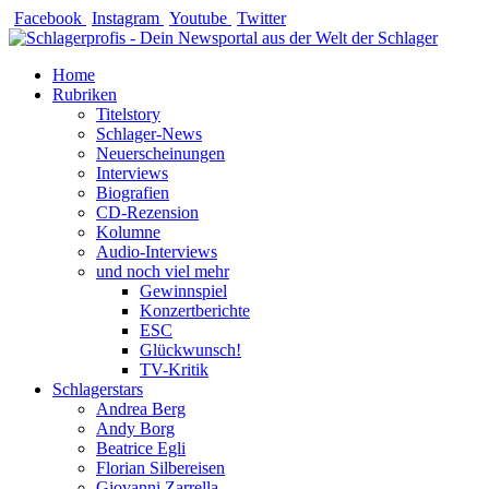
Zum
Facebook
Instagram
Youtube
Twitter
Inhalt
springen
Home
Rubriken
Titelstory
Schlager-News
Neuerscheinungen
Interviews
Biografien
CD-Rezension
Kolumne
Audio-Interviews
und noch viel mehr
Gewinnspiel
Konzertberichte
ESC
Glückwunsch!
TV-Kritik
Schlagerstars
Andrea Berg
Andy Borg
Beatrice Egli
Florian Silbereisen
Giovanni Zarrella