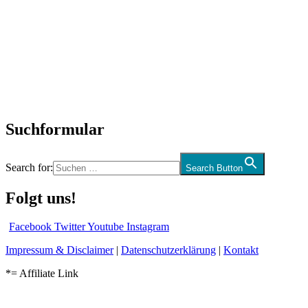
Titelstory
SchlagerNews
Neuerscheinungen
Interviews
Biographien
CD-Rezension
Kolumne
Audio-Interviews
und mehr…
Suchformular
Search for:
Search Button
Folgt uns!
Facebook
Twitter
Youtube
Instagram
Impressum & Disclaimer
|
Datenschutzerklärung
|
Kontakt
*= Affiliate Link