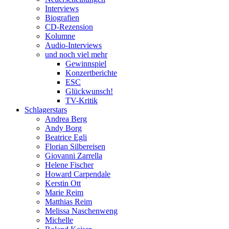
Interviews
Biografien
CD-Rezension
Kolumne
Audio-Interviews
und noch viel mehr
Gewinnspiel
Konzertberichte
ESC
Glückwunsch!
TV-Kritik
Schlagerstars
Andrea Berg
Andy Borg
Beatrice Egli
Florian Silbereisen
Giovanni Zarrella
Helene Fischer
Howard Carpendale
Kerstin Ott
Marie Reim
Matthias Reim
Melissa Naschenweng
Michelle