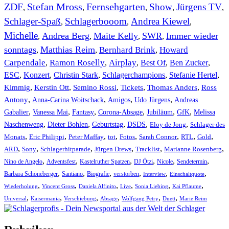
ZDF
Stefan Mross
Fernsehgarten
Show
Jürgens TV
,
,
,
,
,
Schlager-Spaß
Schlagerbooom
Andrea Kiewel
,
,
,
Michelle
Andrea Berg
Maite Kelly
SWR
Immer wieder
,
,
,
,
sonntags
Matthias Reim
Bernhard Brink
Howard
,
,
,
Carpendale
Ramon Roselly
Airplay
Best Of
Ben Zucker
,
,
,
,
,
ESC
,
Konzert
,
Christin Stark
,
Schlagerchampions
,
Stefanie Hertel
,
Kimmig
,
Kerstin Ott
,
,
,
,
Semino Rossi
Tickets
Thomas Anders
Ross
,
,
,
,
Antony
Anna-Carina Woitschack
Amigos
Udo Jürgens
Andreas
,
,
,
,
,
,
Gabalier
Vanessa Mai
Fantasy
Corona-Absage
Jubiläum
GfK
Melissa
,
,
,
,
,
Naschenweng
Dieter Bohlen
Geburtstag
DSDS
Eloy de Jong
Schlager des
,
,
,
,
,
,
,
,
Monats
Eric Philippi
Peter Maffay
tot
Fotos
Sarah Connor
RTL
Gold
,
,
,
,
,
,
ARD
Sony
Schlagerhitparade
Jürgen Drews
Tracklist
Marianne Rosenberg
,
,
,
,
,
,
Nino de Angelo
Adventsfest
Kastelruther Spatzen
DJ Ötzi
Nicole
Sendetermin
,
,
,
,
,
,
Barbara Schöneberger
Santiano
Biografie
verstorben
Interview
Einschaltquote
,
,
,
,
,
,
Wiederholung
Vincent Gross
Daniela Alfinito
Live
Sonia Liebing
Kai Pflaume
,
,
,
,
,
,
Universal
Kaisermania
Verschiebung
Absage
Wolfgang Petry
Duett
Marie Reim