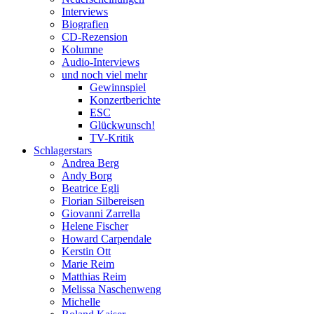
Interviews
Biografien
CD-Rezension
Kolumne
Audio-Interviews
und noch viel mehr
Gewinnspiel
Konzertberichte
ESC
Glückwunsch!
TV-Kritik
Schlagerstars
Andrea Berg
Andy Borg
Beatrice Egli
Florian Silbereisen
Giovanni Zarrella
Helene Fischer
Howard Carpendale
Kerstin Ott
Marie Reim
Matthias Reim
Melissa Naschenweng
Michelle