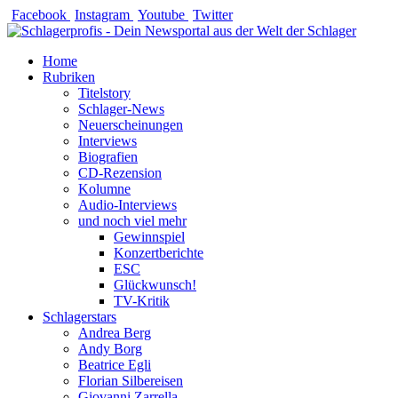
Zum
Facebook
Instagram
Youtube
Twitter
Inhalt
springen
Home
Rubriken
Titelstory
Schlager-News
Neuerscheinungen
Interviews
Biografien
CD-Rezension
Kolumne
Audio-Interviews
und noch viel mehr
Gewinnspiel
Konzertberichte
ESC
Glückwunsch!
TV-Kritik
Schlagerstars
Andrea Berg
Andy Borg
Beatrice Egli
Florian Silbereisen
Giovanni Zarrella