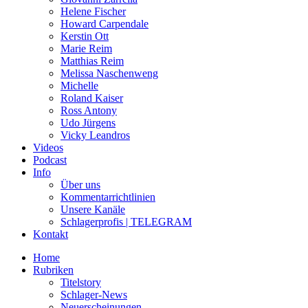
Helene Fischer
Howard Carpendale
Kerstin Ott
Marie Reim
Matthias Reim
Melissa Naschenweng
Michelle
Roland Kaiser
Ross Antony
Udo Jürgens
Vicky Leandros
Videos
Podcast
Info
Über uns
Kommentarrichtlinien
Unsere Kanäle
Schlagerprofis | TELEGRAM
Kontakt
Home
Rubriken
Titelstory
Schlager-News
Neuerscheinungen