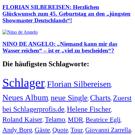
FLORIAN SILBEREISEN: Herzlichen
Glückwunsch zum 45. Geburtstag an den „jüngsten
Showmaster Deutschlands“!
NINO DE ANGELO: „Niemand kann mir das
Wasser reichen“ – ist er „viel zu bescheiden“?
Die häufigsten Schlagworte:
Schlager
Florian Silbereisen
,
,
Neues Album
neue Single
Charts
Zuerst
,
,
,
bei Schlagerprofis.de
Helene Fischer
,
,
Roland Kaiser
Telamo
MDR
Beatrice Egli
,
,
,
,
Andy Borg
Gäste
Quote
Tour
Giovanni Zarrella
,
,
,
,
,