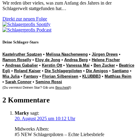
Wir reden über vieles, was zum Anfang des Jahres in der
Schlagerwelt stattgefunden hat…
Direkt zur neuen Folge
Deine Schlager-Stars
Kastelruther Spatzen
•
Melissa Naschenweng
•
Jürgen Drews
•
Ramon Roselly
•
Eloy de Jong
•
Andrea Berg
•
Helene Fischer
•
Andreas Gabalier
•
Kerstin Ott
•
Vanessa Mai
•
Ben Zucker
•
Beatrice
Egli
•
Roland Kaiser
•
Die Schlagerpiloten
•
Die Amigos
•
Santiano
•
Mia Julia
•
Fantasy
•
Florian Silbereisen
•
KLUBBB3
•
Matthias Reim
•
Sarah Connor
•
Semino Rossi
(Du vermisst Deinen Star? Gib uns
Bescheid
!)
2 Kommentare
Marky
sagt:
20. August 2025 um 10:12 Uhr
Midweeks Alben:
#5 NEW Schlagerpiloten – Echte Liebesbriefe