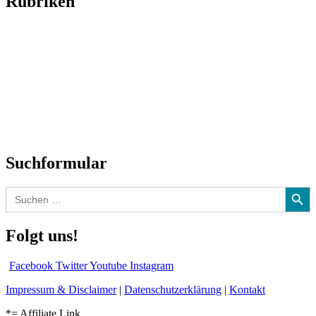
Rubriken
Titelstory
SchlagerNews
Neuerscheinungen
Interviews
Biographien
CD-Rezension
Kolumne
Audio-Interviews
und mehr…
Suchformular
Search Button
Search
for:
Folgt uns!
Facebook
Twitter
Youtube
Instagram
Impressum & Disclaimer
|
Datenschutzerklärung
|
Kontakt
*= Affiliate Link