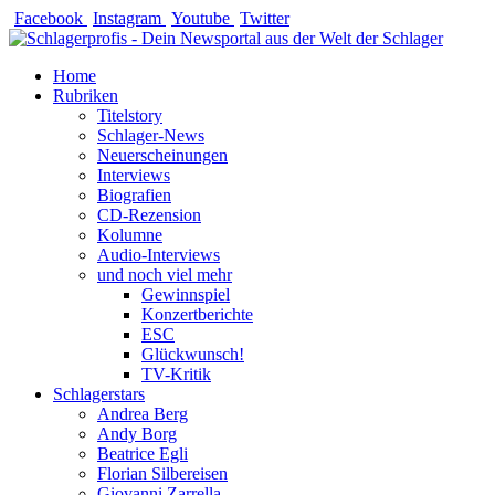
Zum
Facebook
Instagram
Youtube
Twitter
Inhalt
springen
Home
Rubriken
Titelstory
Schlager-News
Neuerscheinungen
Interviews
Biografien
CD-Rezension
Kolumne
Audio-Interviews
und noch viel mehr
Gewinnspiel
Konzertberichte
ESC
Glückwunsch!
TV-Kritik
Schlagerstars
Andrea Berg
Andy Borg
Beatrice Egli
Florian Silbereisen
Giovanni Zarrella