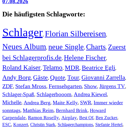
07.08.2026
Die häufigsten Schlagworte:
Schlager
Florian Silbereisen
,
,
Neues Album
neue Single
Charts
Zuerst
,
,
,
bei Schlagerprofis.de
Helene Fischer
,
,
Roland Kaiser
Telamo
MDR
Beatrice Egli
,
,
,
,
Andy Borg
Gäste
Quote
Tour
Giovanni Zarrella
,
,
,
,
,
ZDF
Stefan Mross
Fernsehgarten
Show
Jürgens TV
,
,
,
,
,
Schlager-Spaß
Schlagerbooom
Andrea Kiewel
,
,
,
Michelle
Andrea Berg
Maite Kelly
SWR
Immer wieder
,
,
,
,
sonntags
Matthias Reim
Bernhard Brink
Howard
,
,
,
Carpendale
Ramon Roselly
Airplay
Best Of
Ben Zucker
,
,
,
,
,
ESC
,
Konzert
,
Christin Stark
,
Schlagerchampions
,
Stefanie Hertel
,