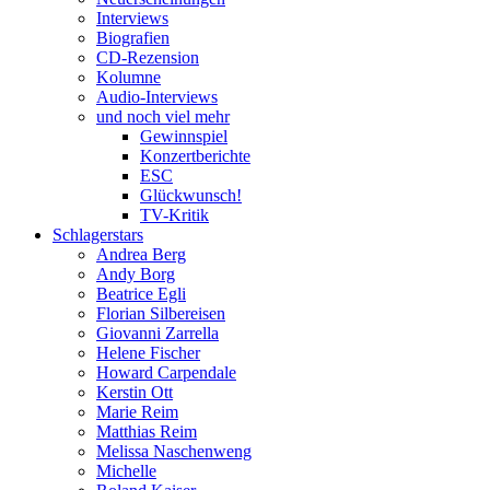
Interviews
Biografien
CD-Rezension
Kolumne
Audio-Interviews
und noch viel mehr
Gewinnspiel
Konzertberichte
ESC
Glückwunsch!
TV-Kritik
Schlagerstars
Andrea Berg
Andy Borg
Beatrice Egli
Florian Silbereisen
Giovanni Zarrella
Helene Fischer
Howard Carpendale
Kerstin Ott
Marie Reim
Matthias Reim
Melissa Naschenweng
Michelle