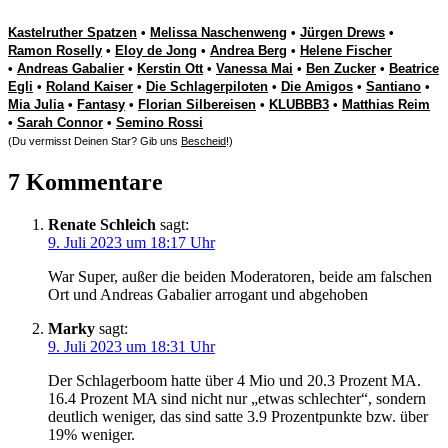
Kastelruther Spatzen
•
Melissa Naschenweng
•
Jürgen Drews
•
Ramon Roselly
•
Eloy de Jong
•
Andrea Berg
•
Helene Fischer
•
Andreas Gabalier
•
Kerstin Ott
•
Vanessa Mai
•
Ben Zucker
•
Beatrice
Egli
•
Roland Kaiser
•
Die Schlagerpiloten
•
Die Amigos
•
Santiano
•
Mia Julia
•
Fantasy
•
Florian Silbereisen
•
KLUBBB3
•
Matthias Reim
•
Sarah Connor
•
Semino Rossi
(Du vermisst Deinen Star? Gib uns
Bescheid
!)
7 Kommentare
Renate Schleich
sagt:
9. Juli 2023 um 18:17 Uhr
War Super, außer die beiden Moderatoren, beide am falschen
Ort und Andreas Gabalier arrogant und abgehoben
Marky
sagt:
9. Juli 2023 um 18:31 Uhr
Der Schlagerboom hatte über 4 Mio und 20.3 Prozent MA.
16.4 Prozent MA sind nicht nur „etwas schlechter“, sondern
deutlich weniger, das sind satte 3.9 Prozentpunkte bzw. über
19% weniger.