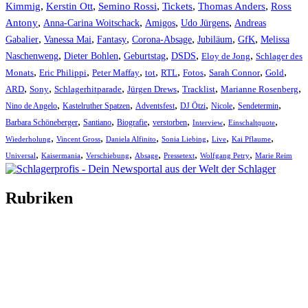
Kimmig
,
Kerstin Ott
,
,
,
,
Semino Rossi
Tickets
Thomas Anders
Ross
,
,
,
,
Antony
Anna-Carina Woitschack
Amigos
Udo Jürgens
Andreas
,
,
,
,
,
,
Gabalier
Vanessa Mai
Fantasy
Corona-Absage
Jubiläum
GfK
Melissa
,
,
,
,
,
Naschenweng
Dieter Bohlen
Geburtstag
DSDS
Eloy de Jong
Schlager des
,
,
,
,
,
,
,
,
Monats
Eric Philippi
Peter Maffay
tot
RTL
Fotos
Sarah Connor
Gold
,
,
,
,
,
,
ARD
Sony
Schlagerhitparade
Jürgen Drews
Tracklist
Marianne Rosenberg
,
,
,
,
,
,
Nino de Angelo
Kastelruther Spatzen
Adventsfest
DJ Ötzi
Nicole
Sendetermin
,
,
,
,
,
,
Barbara Schöneberger
Santiano
Biografie
verstorben
Interview
Einschaltquote
,
,
,
,
,
,
Wiederholung
Vincent Gross
Daniela Alfinito
Sonia Liebing
Live
Kai Pflaume
,
,
,
,
,
,
Universal
Kaisermania
Verschiebung
Absage
Pressetext
Wolfgang Petry
Marie Reim
Rubriken
Titelstory
SchlagerNews
Neuerscheinungen
Interviews
Biographien
CD-Rezension
Kolumne