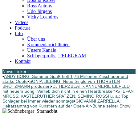
Roland Kaiser
Ross Antony
Udo Jürgens
Vicky Leandros
Videos
Podcast
Info
Über uns
Kommentarrichtlinien
Unsere Kanäle
Schlagerprofis | TELEGRAM
Kontakt
News-Ticker
•
ANDY BORG: Sommer-Spaß holt 1,76 Millionen Zuschauer und
starke Quote
•
SONIA LIEBING: Neue Single von THORSTEN
BRÖTZMANN produziert
•
DJ HERZBEAT x ANNEMERIE EILFELD
mit neuem Song „Verlieb dich nicht in einen Heartbreaker“
•
STEFAN
MROSS: KASTELRUTHER SPATZEN, SEMINO ROSSI u. a.: Top
Schlager bei Immer wieder sonntags
•
GIOVANNI ZARRELLA:
Heiratsantrag von Künstlern auf der Open-Air-Bühne seiner Show!