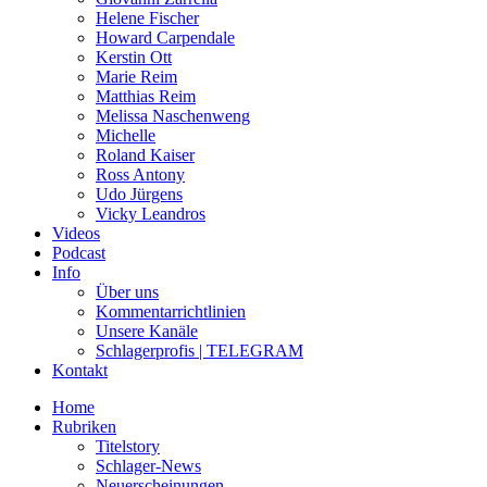
Helene Fischer
Howard Carpendale
Kerstin Ott
Marie Reim
Matthias Reim
Melissa Naschenweng
Michelle
Roland Kaiser
Ross Antony
Udo Jürgens
Vicky Leandros
Videos
Podcast
Info
Über uns
Kommentarrichtlinien
Unsere Kanäle
Schlagerprofis | TELEGRAM
Kontakt
Home
Rubriken
Titelstory
Schlager-News
Neuerscheinungen