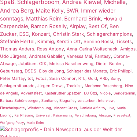
Spaß
Schlagerbooom
Andrea Kiewel
Michelle
,
,
,
,
Andrea Berg
Maite Kelly
SWR
Immer wieder
,
,
,
sonntags
Matthias Reim
Bernhard Brink
,
,
,
Howard
Carpendale
,
Ramon Roselly
,
Airplay
,
Best Of
,
Ben
Zucker
,
ESC
,
Konzert
,
,
,
Christin Stark
Schlagerchampions
,
,
,
,
,
Stefanie Hertel
Kimmig
Kerstin Ott
Semino Rossi
Tickets
,
,
,
,
Thomas Anders
Ross Antony
Anna-Carina Woitschack
Amigos
,
,
,
,
Udo Jürgens
Andreas Gabalier
Vanessa Mai
Fantasy
Corona-
,
,
,
,
,
Absage
Jubiläum
GfK
Melissa Naschenweng
Dieter Bohlen
,
,
,
,
,
Geburtstag
DSDS
Eloy de Jong
Schlager des Monats
Eric Philippi
,
,
,
,
,
,
,
,
Peter Maffay
tot
Fotos
Sarah Connor
RTL
Gold
ARD
Sony
,
,
,
,
Schlagerhitparade
Jürgen Drews
Tracklist
Marianne Rosenberg
Nino
,
,
,
,
,
,
de Angelo
Adventsfest
Kastelruther Spatzen
DJ Ötzi
Nicole
Sendetermin
,
,
,
,
,
Barbara Schöneberger
Santiano
Biografie
verstorben
Interview
,
,
,
,
,
Einschaltquote
Wiederholung
Vincent Gross
Daniela Alfinito
Live
Sonia
,
,
,
,
,
,
,
Liebing
Kai Pflaume
Universal
Kaisermania
Verschiebung
Absage
Pressetext
,
Wolfgang Petry
Marie Reim