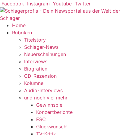
Zum
Facebook
Instagram
Youtube
Twitter
Inhalt
springen
Home
Rubriken
Titelstory
Schlager-News
Neuerscheinungen
Interviews
Biografien
CD-Rezension
Kolumne
Audio-Interviews
und noch viel mehr
Gewinnspiel
Konzertberichte
ESC
Glückwunsch!
TV-Kritik