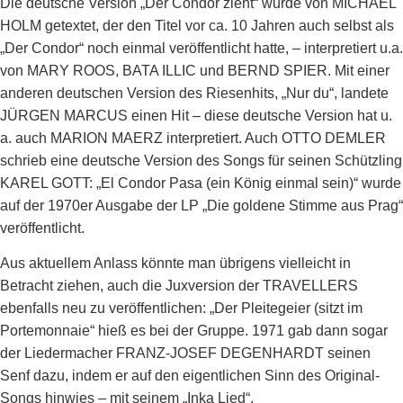
Die deutsche Version „Der Condor zieht“ wurde von MICHAEL
HOLM getextet, der den Titel vor ca. 10 Jahren auch selbst als
„Der Condor“ noch einmal veröffentlicht hatte, – interpretiert u.a.
von MARY ROOS, BATA ILLIC und BERND SPIER. Mit einer
anderen deutschen Version des Riesenhits, „Nur du“, landete
JÜRGEN MARCUS einen Hit – diese deutsche Version hat u.
a. auch MARION MAERZ interpretiert. Auch OTTO DEMLER
schrieb eine deutsche Version des Songs für seinen Schützling
KAREL GOTT: „El Condor Pasa (ein König einmal sein)“ wurde
auf der 1970er Ausgabe der LP „Die goldene Stimme aus Prag“
veröffentlicht.
Aus aktuellem Anlass könnte man übrigens vielleicht in
Betracht ziehen, auch die Juxversion der TRAVELLERS
ebenfalls neu zu veröffentlichen: „Der Pleitegeier (sitzt im
Portemonnaie“ hieß es bei der Gruppe. 1971 gab dann sogar
der Liedermacher FRANZ-JOSEF DEGENHARDT seinen
Senf dazu, indem er auf den eigentlichen Sinn des Original-
Songs hinwies – mit seinem „Inka Lied“.