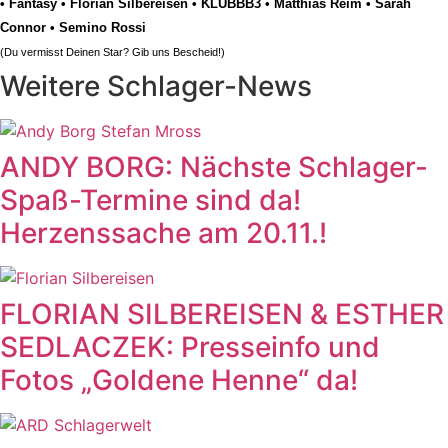
•
Fantasy
•
Florian Silbereisen
•
KLUBBB3
•
Matthias Reim
•
Sarah
Connor
•
Semino Rossi
(Du vermisst Deinen Star? Gib uns
Bescheid
!)
Weitere Schlager-News
ANDY BORG: Nächste Schlager-
Spaß-Termine sind da!
Herzenssache am 20.11.!
FLORIAN SILBEREISEN & ESTHER
SEDLACZEK: Presseinfo und
Fotos „Goldene Henne“ da!