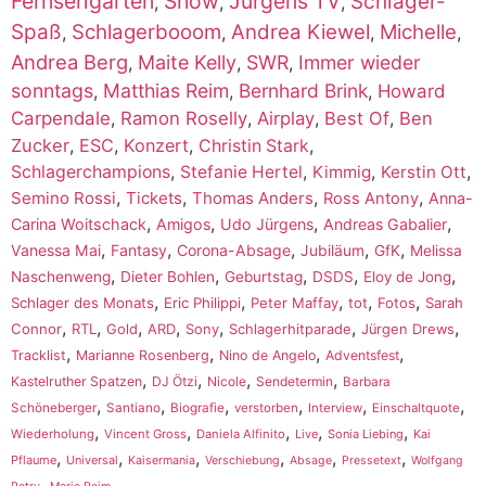
Fernsehgarten
Show
Jürgens TV
Schlager-
,
,
,
Spaß
Schlagerbooom
Andrea Kiewel
Michelle
,
,
,
,
Andrea Berg
Maite Kelly
SWR
Immer wieder
,
,
,
sonntags
Matthias Reim
Bernhard Brink
,
,
,
Howard
Carpendale
,
Ramon Roselly
,
Airplay
,
Best Of
,
Ben
Zucker
,
ESC
,
Konzert
,
,
Christin Stark
,
,
,
,
Schlagerchampions
Stefanie Hertel
Kimmig
Kerstin Ott
,
,
,
,
Semino Rossi
Tickets
Thomas Anders
Ross Antony
Anna-
,
,
,
,
Carina Woitschack
Amigos
Udo Jürgens
Andreas Gabalier
,
,
,
,
,
Vanessa Mai
Fantasy
Corona-Absage
Jubiläum
GfK
Melissa
,
,
,
,
,
Naschenweng
Dieter Bohlen
Geburtstag
DSDS
Eloy de Jong
,
,
,
,
,
Schlager des Monats
Eric Philippi
Peter Maffay
tot
Fotos
Sarah
,
,
,
,
,
,
,
Connor
RTL
Gold
ARD
Sony
Schlagerhitparade
Jürgen Drews
,
,
,
,
Tracklist
Marianne Rosenberg
Nino de Angelo
Adventsfest
,
,
,
,
Kastelruther Spatzen
DJ Ötzi
Nicole
Sendetermin
Barbara
,
,
,
,
,
,
Schöneberger
Santiano
Biografie
verstorben
Interview
Einschaltquote
,
,
,
,
,
Wiederholung
Vincent Gross
Daniela Alfinito
Live
Sonia Liebing
Kai
,
,
,
,
,
,
Pflaume
Universal
Kaisermania
Verschiebung
Absage
Pressetext
Wolfgang
,