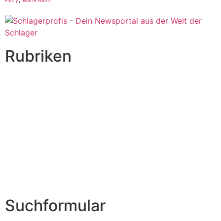
Petry
Marie Reim
Rubriken
Titelstory
SchlagerNews
Neuerscheinungen
Interviews
Biographien
CD-Rezension
Kolumne
Audio-Interviews
und mehr…
Suchformular