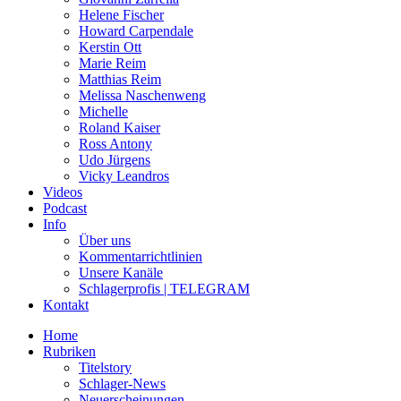
Helene Fischer
Howard Carpendale
Kerstin Ott
Marie Reim
Matthias Reim
Melissa Naschenweng
Michelle
Roland Kaiser
Ross Antony
Udo Jürgens
Vicky Leandros
Videos
Podcast
Info
Über uns
Kommentarrichtlinien
Unsere Kanäle
Schlagerprofis | TELEGRAM
Kontakt
Home
Rubriken
Titelstory
Schlager-News
Neuerscheinungen