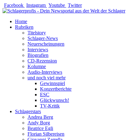
Zum
Facebook
Instagram
Youtube
Twitter
Inhalt
springen
Home
Rubriken
Titelstory
Schlager-News
Neuerscheinungen
Interviews
Biografien
CD-Rezension
Kolumne
Audio-Interviews
und noch viel mehr
Gewinnspiel
Konzertberichte
ESC
Glückwunsch!
TV-Kritik
Schlagerstars
Andrea Berg
Andy Borg
Beatrice Egli
Florian Silbereisen
Giovanni Zarrella