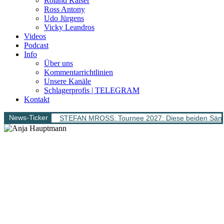
Roland Kaiser
Ross Antony
Udo Jürgens
Vicky Leandros
Videos
Podcast
Info
Über uns
Kommentarrichtlinien
Unsere Kanäle
Schlagerprofis | TELEGRAM
Kontakt
News-Ticker
STEFAN MROSS: Tournee 2027: Diese beiden Sänge