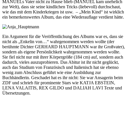
MANUELs Vater nicht zu Hause blieb (MANUEL kam unehelich
zur Welt), dass sie seine kindlichen Tricks (liebevoll) durchschaut,
wie das mit dem Kinderkriegen ist usw. – „Mein Kind“ ist wirklich
ein bemerkenswertes Album, das eine Wiederauflage verdient hätte.
Ein Argument für die Veröffentlichung des Albums war es, dass sie
nicht als „Enkelin von…“ wahrgenommen werden wollte (der
berühmte Dichter GERHARD HAUPTMANN war ihr Großvater),
sondern als eigene Persönlichkeit wahrgenommen werden wollte.
Sie fiel nicht nur mit ihrer Körpergröße (184 cm) auf, sondern auch
dadurch, vieles auszuprobieren. Das Abitur ist ihr nicht geglückt,
auch das Studium von Französisch und Italienisch hat sie ebenso
wenig zum Abschluss geführt wie eine Ausbildung zur
Buchhändlerin. Geschadet hat es ihr nicht: Sie war Ansagerin beim
ZDF und schrieb für prominente Stars wie KATJA EBSTEIN,
LENA VALAITIS, REX GILDO und DALIAH LAVI Texte und
Übersetzungen.