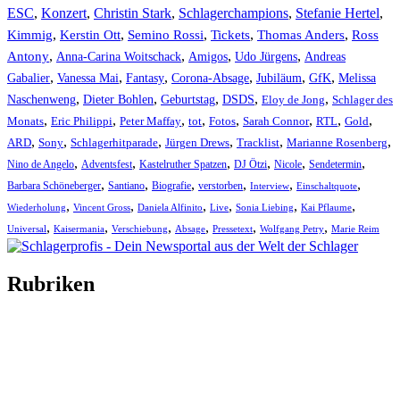
ESC
,
Konzert
,
Christin Stark
,
Schlagerchampions
,
Stefanie Hertel
,
Kimmig
,
Kerstin Ott
,
,
,
,
Semino Rossi
Tickets
Thomas Anders
Ross
,
,
,
,
Antony
Anna-Carina Woitschack
Amigos
Udo Jürgens
Andreas
,
,
,
,
,
,
Gabalier
Vanessa Mai
Fantasy
Corona-Absage
Jubiläum
GfK
Melissa
,
,
,
,
,
Naschenweng
Dieter Bohlen
Geburtstag
DSDS
Eloy de Jong
Schlager des
,
,
,
,
,
,
,
,
Monats
Eric Philippi
Peter Maffay
tot
Fotos
Sarah Connor
RTL
Gold
,
,
,
,
,
,
ARD
Sony
Schlagerhitparade
Jürgen Drews
Tracklist
Marianne Rosenberg
,
,
,
,
,
,
Nino de Angelo
Adventsfest
Kastelruther Spatzen
DJ Ötzi
Nicole
Sendetermin
,
,
,
,
,
,
Barbara Schöneberger
Santiano
Biografie
verstorben
Interview
Einschaltquote
,
,
,
,
,
,
Wiederholung
Vincent Gross
Daniela Alfinito
Live
Sonia Liebing
Kai Pflaume
,
,
,
,
,
,
Universal
Kaisermania
Verschiebung
Absage
Pressetext
Wolfgang Petry
Marie Reim
Rubriken
Titelstory
SchlagerNews
Neuerscheinungen
Interviews
Biographien