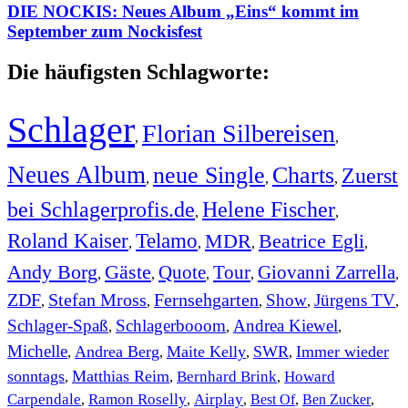
DIE NOCKIS: Neues Album „Eins“ kommt im
September zum Nockisfest
Die häufigsten Schlagworte:
Schlager
Florian Silbereisen
,
,
Neues Album
neue Single
Charts
Zuerst
,
,
,
bei Schlagerprofis.de
Helene Fischer
,
,
Roland Kaiser
Telamo
MDR
Beatrice Egli
,
,
,
,
Andy Borg
Gäste
Quote
Tour
Giovanni Zarrella
,
,
,
,
,
ZDF
Stefan Mross
Fernsehgarten
Show
Jürgens TV
,
,
,
,
,
Schlager-Spaß
Schlagerbooom
Andrea Kiewel
,
,
,
Michelle
Andrea Berg
Maite Kelly
SWR
Immer wieder
,
,
,
,
sonntags
Matthias Reim
Bernhard Brink
Howard
,
,
,
Carpendale
Ramon Roselly
Airplay
Best Of
Ben Zucker
,
,
,
,
,