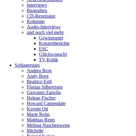
Interviews
Biografien
CD-Rezension
Kolumne
Audio-Interviews
und noch viel mehr
Gewinnspiel
Konzertberichte
ESC
Glückwunsch!
TV-Kritik
Schlagerstars
Andrea Berg
Andy Borg
Beatrice Egli
Florian Silbereisen
Giovanni Zarrella
Helene Fischer
Howard Carpendale
Kerstin Ott
Marie Reim
Matthias Reim
Melissa Naschenweng
Michelle