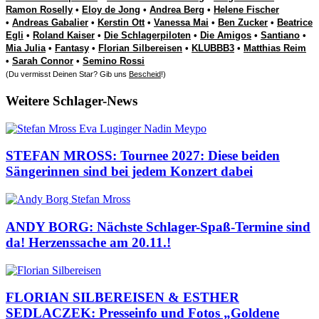
Ramon Roselly
•
Eloy de Jong
•
Andrea Berg
•
Helene Fischer
•
Andreas Gabalier
•
Kerstin Ott
•
Vanessa Mai
•
Ben Zucker
•
Beatrice
Egli
•
Roland Kaiser
•
Die Schlagerpiloten
•
Die Amigos
•
Santiano
•
Mia Julia
•
Fantasy
•
Florian Silbereisen
•
KLUBBB3
•
Matthias Reim
•
Sarah Connor
•
Semino Rossi
(Du vermisst Deinen Star? Gib uns
Bescheid
!)
Weitere Schlager-News
STEFAN MROSS: Tournee 2027: Diese beiden
Sängerinnen sind bei jedem Konzert dabei
ANDY BORG: Nächste Schlager-Spaß-Termine sind
da! Herzenssache am 20.11.!
FLORIAN SILBEREISEN & ESTHER
SEDLACZEK: Presseinfo und Fotos „Goldene