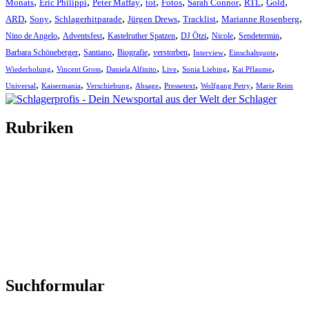
,
,
,
,
,
,
,
,
Monats
Eric Philippi
Peter Maffay
tot
Fotos
Sarah Connor
RTL
Gold
,
,
,
,
,
,
ARD
Sony
Schlagerhitparade
Jürgen Drews
Tracklist
Marianne Rosenberg
,
,
,
,
,
,
Nino de Angelo
Adventsfest
Kastelruther Spatzen
DJ Ötzi
Nicole
Sendetermin
,
,
,
,
,
,
Barbara Schöneberger
Santiano
Biografie
verstorben
Interview
Einschaltquote
,
,
,
,
,
,
Wiederholung
Vincent Gross
Daniela Alfinito
Live
Sonia Liebing
Kai Pflaume
,
,
,
,
,
,
Universal
Kaisermania
Verschiebung
Absage
Pressetext
Wolfgang Petry
Marie Reim
Rubriken
Titelstory
SchlagerNews
Neuerscheinungen
Interviews
Biographien
CD-Rezension
Kolumne
Audio-Interviews
und mehr…
Suchformular