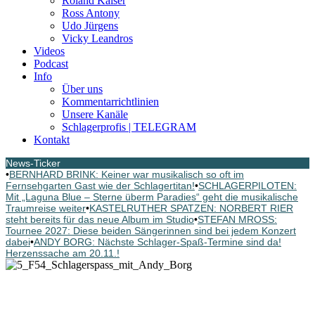
Roland Kaiser
Ross Antony
Udo Jürgens
Vicky Leandros
Videos
Podcast
Info
Über uns
Kommentarrichtlinien
Unsere Kanäle
Schlagerprofis | TELEGRAM
Kontakt
News-Ticker
•
BERNHARD BRINK: Keiner war musikalisch so oft im
Fernsehgarten Gast wie der Schlagertitan!
•
SCHLAGERPILOTEN:
Mit „Laguna Blue – Sterne überm Paradies“ geht die musikalische
Traumreise weiter
•
KASTELRUTHER SPATZEN: NORBERT RIER
steht bereits für das neue Album im Studio
•
STEFAN MROSS:
Tournee 2027: Diese beiden Sängerinnen sind bei jedem Konzert
dabei
•
ANDY BORG: Nächste Schlager-Spaß-Termine sind da!
Herzenssache am 20.11.!