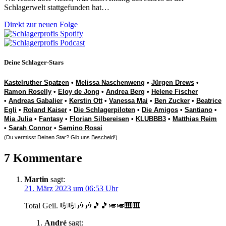
Schlagerwelt stattgefunden hat…
Direkt zur neuen Folge
Deine Schlager-Stars
Kastelruther Spatzen
•
Melissa Naschenweng
•
Jürgen Drews
•
Ramon Roselly
•
Eloy de Jong
•
Andrea Berg
•
Helene Fischer
•
Andreas Gabalier
•
Kerstin Ott
•
Vanessa Mai
•
Ben Zucker
•
Beatrice
Egli
•
Roland Kaiser
•
Die Schlagerpiloten
•
Die Amigos
•
Santiano
•
Mia Julia
•
Fantasy
•
Florian Silbereisen
•
KLUBBB3
•
Matthias Reim
•
Sarah Connor
•
Semino Rossi
(Du vermisst Deinen Star? Gib uns
Bescheid
!)
7 Kommentare
Martin
sagt:
21. März 2023 um 06:53 Uhr
Total Geil. 🎼🎼🎶🎶🎵🎵🎺🎺🎹🎹
André
sagt: