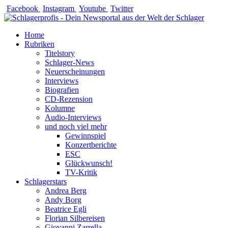
Zum
Facebook
Instagram
Youtube
Twitter
Inhalt
springen
Home
Rubriken
Titelstory
Schlager-News
Neuerscheinungen
Interviews
Biografien
CD-Rezension
Kolumne
Audio-Interviews
und noch viel mehr
Gewinnspiel
Konzertberichte
ESC
Glückwunsch!
TV-Kritik
Schlagerstars
Andrea Berg
Andy Borg
Beatrice Egli
Florian Silbereisen
Giovanni Zarrella