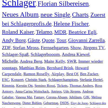
Schlager
Florian Silbereisen
,
,
Neues Album
neue Single
Charts
Zuerst
,
,
,
bei Schlagerprofis.de
Helene Fischer
,
,
Roland Kaiser
Telamo
MDR
Beatrice Egli
,
,
,
,
Andy Borg
Gäste
Quote
Tour
Giovanni Zarrella
,
,
,
,
,
ZDF
Stefan Mross
Fernsehgarten
Show
Jürgens TV
,
,
,
,
,
Schlager-Spaß
Schlagerbooom
Andrea Kiewel
,
,
,
Michelle
Andrea Berg
Maite Kelly
SWR
Immer wieder
,
,
,
,
sonntags
Matthias Reim
Bernhard Brink
Howard
,
,
,
Carpendale
Ramon Roselly
Airplay
Best Of
Ben Zucker
,
,
,
,
,
ESC
,
Konzert
,
Christin Stark
,
Schlagerchampions
,
Stefanie Hertel
,
Kimmig
,
Kerstin Ott
,
,
,
,
Semino Rossi
Tickets
Thomas Anders
Ross
,
,
,
,
Antony
Anna-Carina Woitschack
Amigos
Udo Jürgens
Andreas
,
,
,
,
,
,
Gabalier
Vanessa Mai
Fantasy
Corona-Absage
Jubiläum
GfK
Melissa
,
,
,
,
,
Naschenweng
Dieter Bohlen
Geburtstag
DSDS
Eloy de Jong
Schlager des