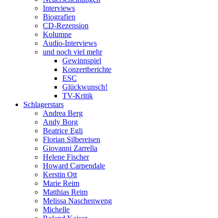
Interviews
Biografien
CD-Rezension
Kolumne
Audio-Interviews
und noch viel mehr
Gewinnspiel
Konzertberichte
ESC
Glückwunsch!
TV-Kritik
Schlagerstars
Andrea Berg
Andy Borg
Beatrice Egli
Florian Silbereisen
Giovanni Zarrella
Helene Fischer
Howard Carpendale
Kerstin Ott
Marie Reim
Matthias Reim
Melissa Naschenweng
Michelle