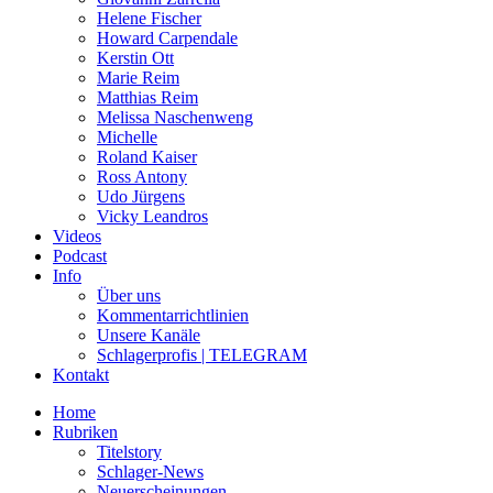
Helene Fischer
Howard Carpendale
Kerstin Ott
Marie Reim
Matthias Reim
Melissa Naschenweng
Michelle
Roland Kaiser
Ross Antony
Udo Jürgens
Vicky Leandros
Videos
Podcast
Info
Über uns
Kommentarrichtlinien
Unsere Kanäle
Schlagerprofis | TELEGRAM
Kontakt
Home
Rubriken
Titelstory
Schlager-News
Neuerscheinungen