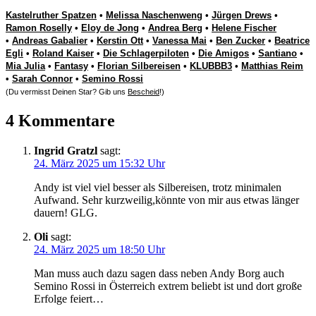
Kastelruther Spatzen
•
Melissa Naschenweng
•
Jürgen Drews
•
Ramon Roselly
•
Eloy de Jong
•
Andrea Berg
•
Helene Fischer
•
Andreas Gabalier
•
Kerstin Ott
•
Vanessa Mai
•
Ben Zucker
•
Beatrice
Egli
•
Roland Kaiser
•
Die Schlagerpiloten
•
Die Amigos
•
Santiano
•
Mia Julia
•
Fantasy
•
Florian Silbereisen
•
KLUBBB3
•
Matthias Reim
•
Sarah Connor
•
Semino Rossi
(Du vermisst Deinen Star? Gib uns
Bescheid
!)
4 Kommentare
Ingrid Gratzl
sagt:
24. März 2025 um 15:32 Uhr
Andy ist viel viel besser als Silbereisen, trotz minimalen
Aufwand. Sehr kurzweilig,könnte von mir aus etwas länger
dauern! GLG.
Oli
sagt:
24. März 2025 um 18:50 Uhr
Man muss auch dazu sagen dass neben Andy Borg auch
Semino Rossi in Österreich extrem beliebt ist und dort große
Erfolge feiert…