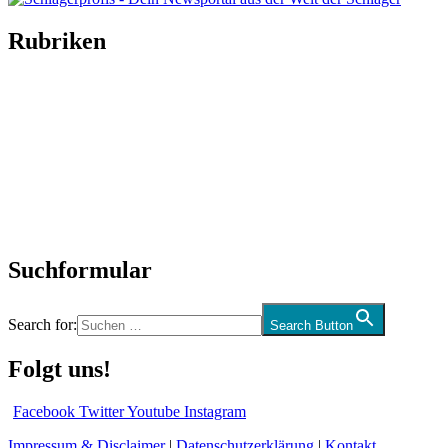
Rubriken
Titelstory
SchlagerNews
Neuerscheinungen
Interviews
Biographien
CD-Rezension
Kolumne
Audio-Interviews
und mehr…
Suchformular
Search for:
Search Button
Folgt uns!
Facebook
Twitter
Youtube
Instagram
Impressum & Disclaimer
|
Datenschutzerklärung
|
Kontakt