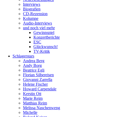
Interviews
Biografien
CD-Rezension
Kolumne
Audio-Interviews
und noch viel mehr
Gewinnspiel
Konzertberichte
ESC
Glückwunsch!
TV-Kritik
Schlagerstars
Andrea Berg
Andy Borg
Beatrice Egli
Florian Silbereisen
Giovanni Zarrella
Helene Fischer
Howard Carpendale
Kerstin Ott
Marie Reim
Matthias Reim
Melissa Naschenweng
Michelle