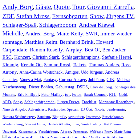
Andy Borg
Gäste
Quote
Tour
Giovanni Zarrella
,
,
,
,
,
ZDF
Stefan Mross
Fernsehgarten
Show
Jürgens TV
,
,
,
,
,
Schlager-Spaß
Schlagerbooom
Andrea Kiewel
,
,
,
Michelle
Andrea Berg
Maite Kelly
SWR
Immer wieder
,
,
,
,
sonntags
Matthias Reim
Bernhard Brink
Howard
,
,
,
Carpendale
Ramon Roselly
Airplay
Best Of
Ben Zucker
,
,
,
,
,
ESC
,
Konzert
,
Christin Stark
,
Schlagerchampions
,
Stefanie Hertel
,
Kimmig
,
Kerstin Ott
,
,
,
,
Semino Rossi
Tickets
Thomas Anders
Ross
,
,
,
,
Antony
Anna-Carina Woitschack
Amigos
Udo Jürgens
Andreas
,
,
,
,
,
,
Gabalier
Vanessa Mai
Fantasy
Corona-Absage
Jubiläum
GfK
Melissa
,
,
,
,
,
Naschenweng
Dieter Bohlen
Geburtstag
DSDS
Eloy de Jong
Schlager des
,
,
,
,
,
,
,
,
Monats
Eric Philippi
Peter Maffay
tot
Fotos
Sarah Connor
RTL
Gold
,
,
,
,
,
,
ARD
Sony
Schlagerhitparade
Jürgen Drews
Tracklist
Marianne Rosenberg
,
,
,
,
,
,
Nino de Angelo
Adventsfest
Kastelruther Spatzen
DJ Ötzi
Nicole
Sendetermin
,
,
,
,
,
,
Barbara Schöneberger
Santiano
Biografie
verstorben
Interview
Einschaltquote
,
,
,
,
,
,
Wiederholung
Vincent Gross
Daniela Alfinito
Live
Sonia Liebing
Kai Pflaume
,
,
,
,
,
,
Universal
Kaisermania
Verschiebung
Absage
Pressetext
Wolfgang Petry
Marie Reim