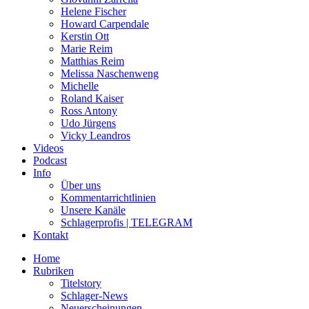
Helene Fischer
Howard Carpendale
Kerstin Ott
Marie Reim
Matthias Reim
Melissa Naschenweng
Michelle
Roland Kaiser
Ross Antony
Udo Jürgens
Vicky Leandros
Videos
Podcast
Info
Über uns
Kommentarrichtlinien
Unsere Kanäle
Schlagerprofis | TELEGRAM
Kontakt
Home
Rubriken
Titelstory
Schlager-News
Neuerscheinungen