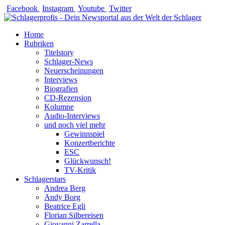
Zum
Facebook
Instagram
Youtube
Twitter
Inhalt
springen
Home
Rubriken
Titelstory
Schlager-News
Neuerscheinungen
Interviews
Biografien
CD-Rezension
Kolumne
Audio-Interviews
und noch viel mehr
Gewinnspiel
Konzertberichte
ESC
Glückwunsch!
TV-Kritik
Schlagerstars
Andrea Berg
Andy Borg
Beatrice Egli
Florian Silbereisen
Giovanni Zarrella