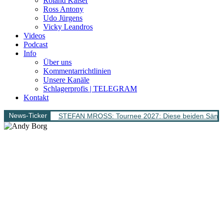
Roland Kaiser
Ross Antony
Udo Jürgens
Vicky Leandros
Videos
Podcast
Info
Über uns
Kommentarrichtlinien
Unsere Kanäle
Schlagerprofis | TELEGRAM
Kontakt
News-Ticker
STEFAN MROSS: Tournee 2027: Diese beiden Sänge