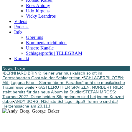
Roland Kaiser
Ross Antony
Udo Jürgens
Vicky Leandros
Videos
Podcast
Info
Über uns
Kommentarrichtlinien
Unsere Kanäle
Schlagerprofis | TELEGRAM
Kontakt
News-Ticker
•
BERNHARD BRINK: Keiner war musikalisch so oft im
Fernsehgarten Gast wie der Schlagertitan!
•
SCHLAGERPILOTEN:
Mit „Laguna Blue – Sterne überm Paradies“ geht die musikalische
Traumreise weiter
•
KASTELRUTHER SPATZEN: NORBERT RIER
steht bereits für das neue Album im Studio
•
STEFAN MROSS:
Tournee 2027: Diese beiden Sängerinnen sind bei jedem Konzert
dabei
•
ANDY BORG: Nächste Schlager-Spaß-Termine sind da!
Herzenssache am 20.11.!