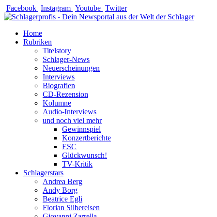
Zum
Facebook
Instagram
Youtube
Twitter
Inhalt
springen
Home
Rubriken
Titelstory
Schlager-News
Neuerscheinungen
Interviews
Biografien
CD-Rezension
Kolumne
Audio-Interviews
und noch viel mehr
Gewinnspiel
Konzertberichte
ESC
Glückwunsch!
TV-Kritik
Schlagerstars
Andrea Berg
Andy Borg
Beatrice Egli
Florian Silbereisen
Giovanni Zarrella