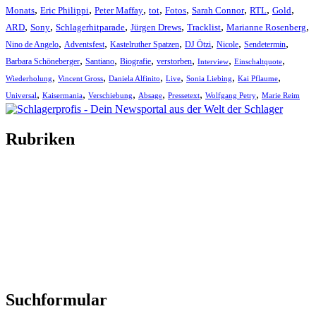
,
,
,
,
,
,
,
,
Monats
Eric Philippi
Peter Maffay
tot
Fotos
Sarah Connor
RTL
Gold
,
,
,
,
,
,
ARD
Sony
Schlagerhitparade
Jürgen Drews
Tracklist
Marianne Rosenberg
,
,
,
,
,
,
Nino de Angelo
Adventsfest
Kastelruther Spatzen
DJ Ötzi
Nicole
Sendetermin
,
,
,
,
,
,
Barbara Schöneberger
Santiano
Biografie
verstorben
Interview
Einschaltquote
,
,
,
,
,
,
Wiederholung
Vincent Gross
Daniela Alfinito
Live
Sonia Liebing
Kai Pflaume
,
,
,
,
,
,
Universal
Kaisermania
Verschiebung
Absage
Pressetext
Wolfgang Petry
Marie Reim
Rubriken
Titelstory
SchlagerNews
Neuerscheinungen
Interviews
Biographien
CD-Rezension
Kolumne
Audio-Interviews
und mehr…
Suchformular