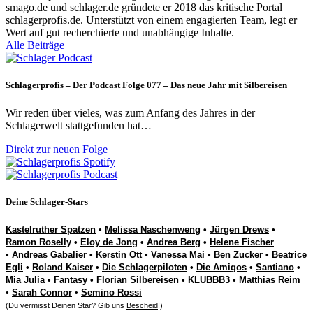
smago.de und schlager.de gründete er 2018 das kritische Portal
schlagerprofis.de. Unterstützt von einem engagierten Team, legt er
Wert auf gut recherchierte und unabhängige Inhalte.
Alle Beiträge
Schlagerprofis – Der Podcast Folge 077 – Das neue Jahr mit Silbereisen
Wir reden über vieles, was zum Anfang des Jahres in der
Schlagerwelt stattgefunden hat…
Direkt zur neuen Folge
Deine Schlager-Stars
Kastelruther Spatzen
•
Melissa Naschenweng
•
Jürgen Drews
•
Ramon Roselly
•
Eloy de Jong
•
Andrea Berg
•
Helene Fischer
•
Andreas Gabalier
•
Kerstin Ott
•
Vanessa Mai
•
Ben Zucker
•
Beatrice
Egli
•
Roland Kaiser
•
Die Schlagerpiloten
•
Die Amigos
•
Santiano
•
Mia Julia
•
Fantasy
•
Florian Silbereisen
•
KLUBBB3
•
Matthias Reim
•
Sarah Connor
•
Semino Rossi
(Du vermisst Deinen Star? Gib uns
Bescheid
!)