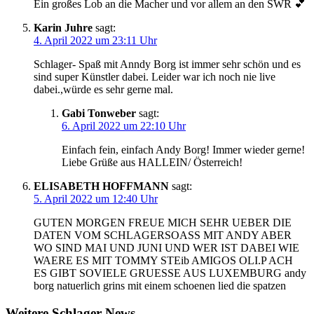
Ein großes Lob an die Macher und vor allem an den SWR 💕
Karin Juhre
sagt:
4. April 2022 um 23:11 Uhr
Schlager- Spaß mit Anndy Borg ist immer sehr schön und es
sind super Künstler dabei. Leider war ich noch nie live
dabei.,würde es sehr gerne mal.
Gabi Tonweber
sagt:
6. April 2022 um 22:10 Uhr
Einfach fein, einfach Andy Borg! Immer wieder gerne!
Liebe Grüße aus HALLEIN/ Österreich!
ELISABETH HOFFMANN
sagt:
5. April 2022 um 12:40 Uhr
GUTEN MORGEN FREUE MICH SEHR UEBER DIE
DATEN VOM SCHLAGERSOASS MIT ANDY ABER
WO SIND MAI UND JUNI UND WER IST DABEI WIE
WAERE ES MIT TOMMY STEib AMIGOS OLI.P ACH
ES GIBT SOVIELE GRUESSE AUS LUXEMBURG andy
borg natuerlich grins mit einem schoenen lied die spatzen
Weitere Schlager-News