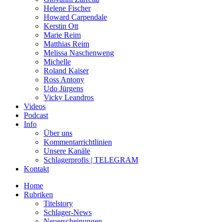
Helene Fischer
Howard Carpendale
Kerstin Ott
Marie Reim
Matthias Reim
Melissa Naschenweng
Michelle
Roland Kaiser
Ross Antony
Udo Jürgens
Vicky Leandros
Videos
Podcast
Info
Über uns
Kommentarrichtlinien
Unsere Kanäle
Schlagerprofis | TELEGRAM
Kontakt
Home
Rubriken
Titelstory
Schlager-News
Neuerscheinungen