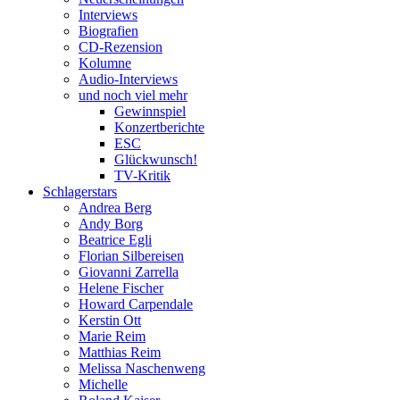
Interviews
Biografien
CD-Rezension
Kolumne
Audio-Interviews
und noch viel mehr
Gewinnspiel
Konzertberichte
ESC
Glückwunsch!
TV-Kritik
Schlagerstars
Andrea Berg
Andy Borg
Beatrice Egli
Florian Silbereisen
Giovanni Zarrella
Helene Fischer
Howard Carpendale
Kerstin Ott
Marie Reim
Matthias Reim
Melissa Naschenweng
Michelle