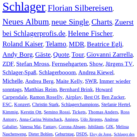
Schlager
Florian Silbereisen
,
,
Neues Album
neue Single
Charts
Zuerst
,
,
,
bei Schlagerprofis.de
Helene Fischer
,
,
Roland Kaiser
Telamo
MDR
Beatrice Egli
,
,
,
,
Andy Borg
Gäste
Quote
Tour
Giovanni Zarrella
,
,
,
,
,
ZDF
Stefan Mross
Fernsehgarten
Show
Jürgens TV
,
,
,
,
,
Schlager-Spaß
Schlagerbooom
Andrea Kiewel
,
,
,
Michelle
Andrea Berg
Maite Kelly
SWR
Immer wieder
,
,
,
,
sonntags
Matthias Reim
Bernhard Brink
Howard
,
,
,
Carpendale
Ramon Roselly
Airplay
Best Of
Ben Zucker
,
,
,
,
,
ESC
,
Konzert
,
Christin Stark
,
Schlagerchampions
,
Stefanie Hertel
,
Kimmig
,
Kerstin Ott
,
,
,
,
Semino Rossi
Tickets
Thomas Anders
Ross
,
,
,
,
Antony
Anna-Carina Woitschack
Amigos
Udo Jürgens
Andreas
,
,
,
,
,
,
Gabalier
Vanessa Mai
Fantasy
Corona-Absage
Jubiläum
GfK
Melissa
,
,
,
,
,
Naschenweng
Dieter Bohlen
Geburtstag
DSDS
Eloy de Jong
Schlager des