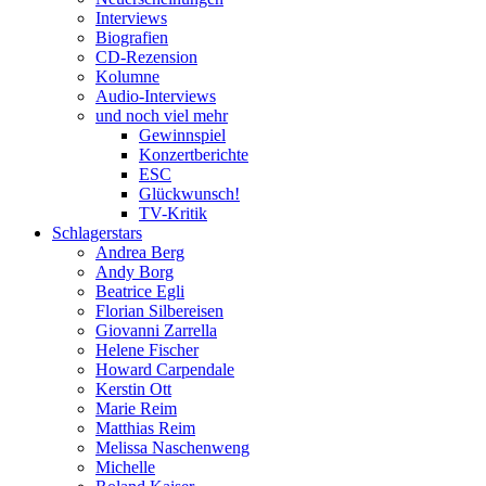
Interviews
Biografien
CD-Rezension
Kolumne
Audio-Interviews
und noch viel mehr
Gewinnspiel
Konzertberichte
ESC
Glückwunsch!
TV-Kritik
Schlagerstars
Andrea Berg
Andy Borg
Beatrice Egli
Florian Silbereisen
Giovanni Zarrella
Helene Fischer
Howard Carpendale
Kerstin Ott
Marie Reim
Matthias Reim
Melissa Naschenweng
Michelle