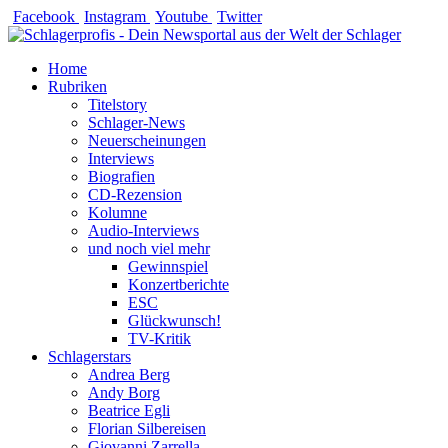
Zum
Facebook
Instagram
Youtube
Twitter
Inhalt
springen
Home
Rubriken
Titelstory
Schlager-News
Neuerscheinungen
Interviews
Biografien
CD-Rezension
Kolumne
Audio-Interviews
und noch viel mehr
Gewinnspiel
Konzertberichte
ESC
Glückwunsch!
TV-Kritik
Schlagerstars
Andrea Berg
Andy Borg
Beatrice Egli
Florian Silbereisen
Giovanni Zarrella