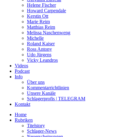
Helene Fischer
Howard Carpendale
Kerstin Ott
Marie Reim
Matthias Reim
Melissa Naschenweng
Michelle
Roland Kaiser
Ross Antony
Udo Jürgens
Vicky Leandros
Videos
Podcast
Info
Über uns
Kommentarrichtlinien
Unsere Kanäle
Schlagerprofis | TELEGRAM
Kontakt
Home
Rubriken
Titelstory
Schlager-News
Neuerscheinungen