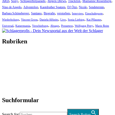
,
,
,
,
,
,
ARD
Sony
Schlagerhitparade
Jürgen Drews
Tracklist
Marianne Rosenberg
,
,
,
,
,
,
Nino de Angelo
Adventsfest
Kastelruther Spatzen
DJ Ötzi
Nicole
Sendetermin
,
,
,
,
,
,
Barbara Schöneberger
Santiano
Biografie
verstorben
Interview
Einschaltquote
,
,
,
,
,
,
Wiederholung
Vincent Gross
Daniela Alfinito
Live
Sonia Liebing
Kai Pflaume
,
,
,
,
,
,
Universal
Kaisermania
Verschiebung
Absage
Pressetext
Wolfgang Petry
Marie Reim
Rubriken
Titelstory
SchlagerNews
Neuerscheinungen
Interviews
Biographien
CD-Rezension
Kolumne
Audio-Interviews
und mehr…
Suchformular
Search for:
Search Button