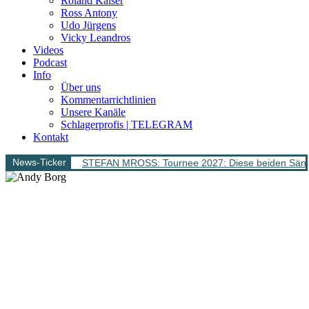
Roland Kaiser
Ross Antony
Udo Jürgens
Vicky Leandros
Videos
Podcast
Info
Über uns
Kommentarrichtlinien
Unsere Kanäle
Schlagerprofis | TELEGRAM
Kontakt
News-Ticker
STEFAN MROSS: Tournee 2027: Diese beiden Sänge