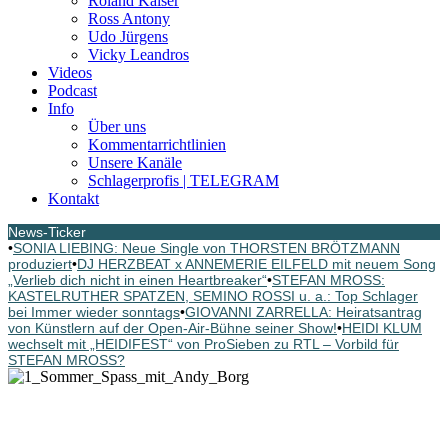
Roland Kaiser
Ross Antony
Udo Jürgens
Vicky Leandros
Videos
Podcast
Info
Über uns
Kommentarrichtlinien
Unsere Kanäle
Schlagerprofis | TELEGRAM
Kontakt
News-Ticker
•
SONIA LIEBING: Neue Single von THORSTEN BRÖTZMANN
produziert
•
DJ HERZBEAT x ANNEMERIE EILFELD mit neuem Song
„Verlieb dich nicht in einen Heartbreaker“
•
STEFAN MROSS:
KASTELRUTHER SPATZEN, SEMINO ROSSI u. a.: Top Schlager
bei Immer wieder sonntags
•
GIOVANNI ZARRELLA: Heiratsantrag
von Künstlern auf der Open-Air-Bühne seiner Show!
•
HEIDI KLUM
wechselt mit „HEIDIFEST“ von ProSieben zu RTL – Vorbild für
STEFAN MROSS?