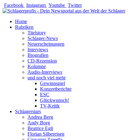
Zum
Facebook
Instagram
Youtube
Twitter
Inhalt
springen
Home
Rubriken
Titelstory
Schlager-News
Neuerscheinungen
Interviews
Biografien
CD-Rezension
Kolumne
Audio-Interviews
und noch viel mehr
Gewinnspiel
Konzertberichte
ESC
Glückwunsch!
TV-Kritik
Schlagerstars
Andrea Berg
Andy Borg
Beatrice Egli
Florian Silbereisen
Giovanni Zarrella