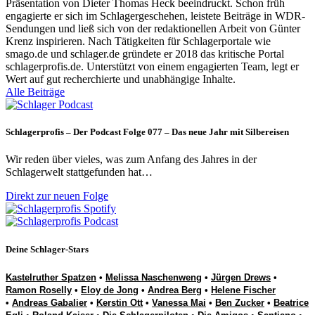
Präsentation von Dieter Thomas Heck beeindruckt. Schon früh
engagierte er sich im Schlagergeschehen, leistete Beiträge in WDR-
Sendungen und ließ sich von der redaktionellen Arbeit von Günter
Krenz inspirieren. Nach Tätigkeiten für Schlagerportale wie
smago.de und schlager.de gründete er 2018 das kritische Portal
schlagerprofis.de. Unterstützt von einem engagierten Team, legt er
Wert auf gut recherchierte und unabhängige Inhalte.
Alle Beiträge
Schlagerprofis – Der Podcast Folge 077 – Das neue Jahr mit Silbereisen
Wir reden über vieles, was zum Anfang des Jahres in der
Schlagerwelt stattgefunden hat…
Direkt zur neuen Folge
Deine Schlager-Stars
Kastelruther Spatzen
•
Melissa Naschenweng
•
Jürgen Drews
•
Ramon Roselly
•
Eloy de Jong
•
Andrea Berg
•
Helene Fischer
•
Andreas Gabalier
•
Kerstin Ott
•
Vanessa Mai
•
Ben Zucker
•
Beatrice