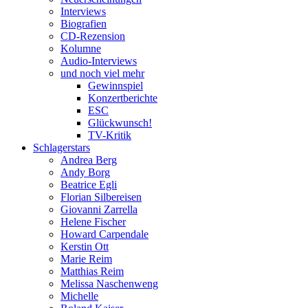
Interviews
Biografien
CD-Rezension
Kolumne
Audio-Interviews
und noch viel mehr
Gewinnspiel
Konzertberichte
ESC
Glückwunsch!
TV-Kritik
Schlagerstars
Andrea Berg
Andy Borg
Beatrice Egli
Florian Silbereisen
Giovanni Zarrella
Helene Fischer
Howard Carpendale
Kerstin Ott
Marie Reim
Matthias Reim
Melissa Naschenweng
Michelle