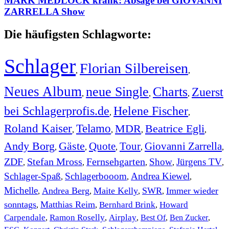
MARK MEDLOCK krank: Absage bei GIOVANNI
ZARRELLA Show
Die häufigsten Schlagworte:
Schlager
Florian Silbereisen
,
,
Neues Album
neue Single
Charts
Zuerst
,
,
,
bei Schlagerprofis.de
Helene Fischer
,
,
Roland Kaiser
Telamo
MDR
Beatrice Egli
,
,
,
,
Andy Borg
Gäste
Quote
Tour
Giovanni Zarrella
,
,
,
,
,
ZDF
Stefan Mross
Fernsehgarten
Show
Jürgens TV
,
,
,
,
,
Schlager-Spaß
Schlagerbooom
Andrea Kiewel
,
,
,
Michelle
Andrea Berg
Maite Kelly
SWR
Immer wieder
,
,
,
,
sonntags
Matthias Reim
Bernhard Brink
Howard
,
,
,
Carpendale
Ramon Roselly
Airplay
Best Of
Ben Zucker
,
,
,
,
,