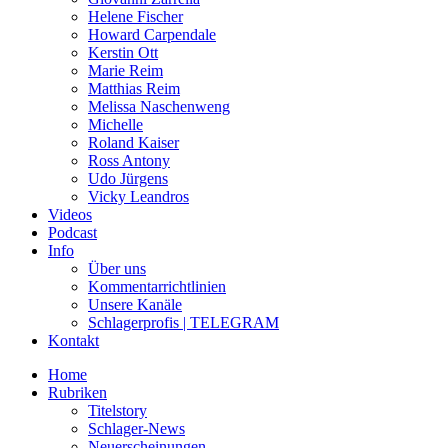
Helene Fischer
Howard Carpendale
Kerstin Ott
Marie Reim
Matthias Reim
Melissa Naschenweng
Michelle
Roland Kaiser
Ross Antony
Udo Jürgens
Vicky Leandros
Videos
Podcast
Info
Über uns
Kommentarrichtlinien
Unsere Kanäle
Schlagerprofis | TELEGRAM
Kontakt
Home
Rubriken
Titelstory
Schlager-News
Neuerscheinungen