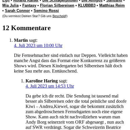
Egli
•
Roland Kaiser
•
Die Schlagerpiloten
•
Die Amigos
•
Santiano
•
Mia Julia
•
Fantasy
•
Florian Silbereisen
•
KLUBBB3
•
Matthias Reim
•
Sarah Connor
•
Semino Rossi
(Du vermisst Deinen Star? Gib uns
Bescheid
!)
12 Kommentare
Martin
sagt:
4. Juli 2023 um 10:00 Uhr
Die Fernsehmacher sind einfach nur Deppen. Vielleicht haben
manche Angst dass das Format eine Konkurrenz zu größeren
Shows wird. Diesen Kindergarten bei Silbereisen hält doch
keine Sau mehr aus. Enttäuschend.
Karoline Haring
sagt:
4. Juli 2023 um 14:53 Uhr
Da gebe ich dir recht. Die Sendung ist tausend mal
besser als Silbereisen oder die total peinliche und doofe
Kiwi – Andrea,Kiewel, sogar die bekommt zusätzlich
zum abgedroschenen Fernsrhgarten noch eine eigene
Show. Kann auch nicht nachvollziehen warum man
Andy Borg seinerzeit vom ORF abgesaegt , nun auch
auf SWR verdrängt. Sogar die Schweizerin Beatrice