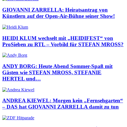
GIOVANNI ZARRELLA: Heiratsantrag von
Künstlern auf der Open-Air-Bühne seiner Show!
HEIDI KLUM wechselt mit „HEIDIFEST“ von
ProSieben zu RTL – Vorbild für STEFAN MROSS?
ANDY BORG: Heute Abend Sommer-Spaß mit
Gästen wie STEFAN MROSS, STEFANIE
HERTEL und…
ANDREA KIEWEL: Morgen kein „Fernsehgarten“
– DAS hat GIOVANNI ZARRELLA damit zu tun