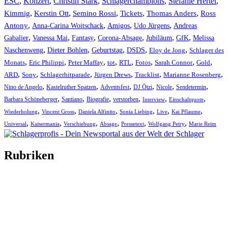
ESC
,
Konzert
,
Christin Stark
,
Schlagerchampions
,
Stefanie Hertel
,
Kimmig
,
Kerstin Ott
,
,
,
,
Semino Rossi
Tickets
Thomas Anders
Ross
,
,
,
,
Antony
Anna-Carina Woitschack
Amigos
Udo Jürgens
Andreas
,
,
,
,
,
,
Gabalier
Vanessa Mai
Fantasy
Corona-Absage
Jubiläum
GfK
Melissa
,
,
,
,
,
Naschenweng
Dieter Bohlen
Geburtstag
DSDS
Eloy de Jong
Schlager des
,
,
,
,
,
,
,
,
Monats
Eric Philippi
Peter Maffay
tot
RTL
Fotos
Sarah Connor
Gold
,
,
,
,
,
,
ARD
Sony
Schlagerhitparade
Jürgen Drews
Tracklist
Marianne Rosenberg
,
,
,
,
,
,
Nino de Angelo
Kastelruther Spatzen
Adventsfest
DJ Ötzi
Nicole
Sendetermin
,
,
,
,
,
,
Barbara Schöneberger
Santiano
Biografie
verstorben
Interview
Einschaltquote
,
,
,
,
,
,
Wiederholung
Vincent Gross
Daniela Alfinito
Sonia Liebing
Live
Kai Pflaume
,
,
,
,
,
,
Universal
Kaisermania
Verschiebung
Absage
Pressetext
Wolfgang Petry
Marie Reim
Rubriken
Titelstory
SchlagerNews
Neuerscheinungen
Interviews
Biographien
CD-Rezension